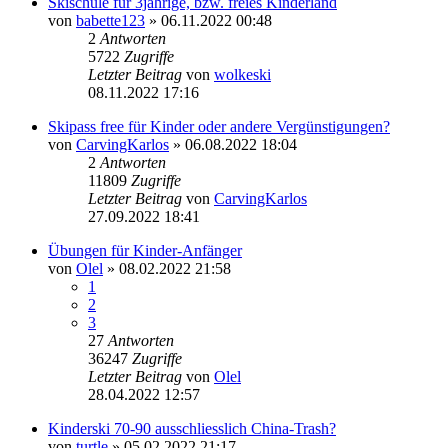
Skischule für 3jährige, bzw. freies Kinderland
von
babette123
» 06.11.2022 00:48
2
Antworten
5722
Zugriffe
Letzter Beitrag
von
wolkeski
08.11.2022 17:16
Skipass free für Kinder oder andere Vergünstigungen?
von
CarvingKarlos
» 06.08.2022 18:04
2
Antworten
11809
Zugriffe
Letzter Beitrag
von
CarvingKarlos
27.09.2022 18:41
Übungen für Kinder-Anfänger
von
Olel
» 08.02.2022 21:58
1
2
3
27
Antworten
36247
Zugriffe
Letzter Beitrag
von
Olel
28.04.2022 12:57
Kinderski 70-90 ausschliesslich China-Trash?
von
turtle
» 05.02.2022 21:17