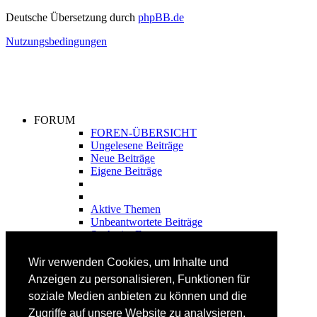
Deutsche Übersetzung durch
phpBB.de
Nutzungsbedingungen
FORUM
FOREN-ÜBERSICHT
Ungelesene Beiträge
Neue Beiträge
Eigene Beiträge
Aktive Themen
Unbeantwortete Beiträge
Suche im Forum
FAHRTECHNIK
Wir verwenden Cookies, um Inhalte und
Einsteiger
Anzeigen zu personalisieren, Funktionen für
Fortgeschrittene
soziale Medien anbieten zu können und die
Lehrplan
Videoanalyse
Zugriffe auf unsere Website zu analysieren.