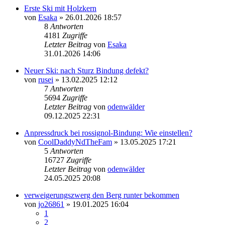
Erste Ski mit Holzkern
von
Esaka
» 26.01.2026 18:57
8
Antworten
4181
Zugriffe
Letzter Beitrag
von
Esaka
31.01.2026 14:06
Neuer Ski: nach Sturz Bindung defekt?
von
rusei
» 13.02.2025 12:12
7
Antworten
5694
Zugriffe
Letzter Beitrag
von
odenwälder
09.12.2025 22:31
Anpressdruck bei rossignol-Bindung: Wie einstellen?
von
CoolDaddyNdTheFam
» 13.05.2025 17:21
5
Antworten
16727
Zugriffe
Letzter Beitrag
von
odenwälder
24.05.2025 20:08
verweigerungszwerg den Berg runter bekommen
von
jo26861
» 19.01.2025 16:04
1
2