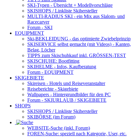
SKI-Typen
- Übersicht + Modellvorschläge
SKISHOPS / Linkliste Skihersteller
MULTI-RADIUS SKI
- ein Mix aus Slalom- und
Racecarver
Forum
- SKI
EQUIPMENT
Ski-BEKLEIDUNG
- das optimierte Zwiebelprinzip
SKISERVICE selbst gemacht
(mit Videos) - Kanten,
Belag, Löcher
TIPPS zum Skischuhkauf
inkl. GRÖSSEN-TEST
SKISCHUHE:
Bootfitting
SKIHELME
- Infos, Kaufberatung
Forum
- EQUIPMENT
SKIGEBIETE
Skireisen - Hotels und Reiseveranstalter
Reiseberichte - Skigebiete
Wallpapers
- Hintergrundbilder für den PC
Forum
- SKIURLAUB / SKIGEBIETE
SHOPS
SKISHOPS / Linkliste Skihersteller
SKIBÖRSE
(im Forum)
WEBSITE
-Suche (inkl. Forum)
FOREN
-Suche: speziell nach Kategorie, User, etc.