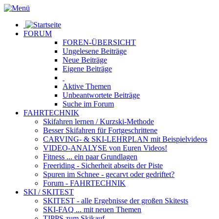
FORUM
FOREN-ÜBERSICHT
Ungelesene
Beiträge
Neue
Beiträge
Eigene
Beiträge
Aktive
Themen
Unbeantwortete
Beiträge
Suche im Forum
FAHRTECHNIK
Skifahren lernen
/ Kurzski-Methode
Besser Skifahren
für Fortgeschrittene
CARVING- & SKI-LEHRPLAN
mit Beispielvideos
VIDEO-ANALYSE
von Euren Videos!
Fitness
... ein paar Grundlagen
Freeriding
- Sicherheit abseits der Piste
Spuren im Schnee
- gecarvt oder gedriftet?
Forum
- FAHRTECHNIK
SKI / SKITEST
SKITEST
- alle Ergebnisse der großen Skitests
SKI-FAQ
... mit neuen Themen
TIPPS zum Skikauf