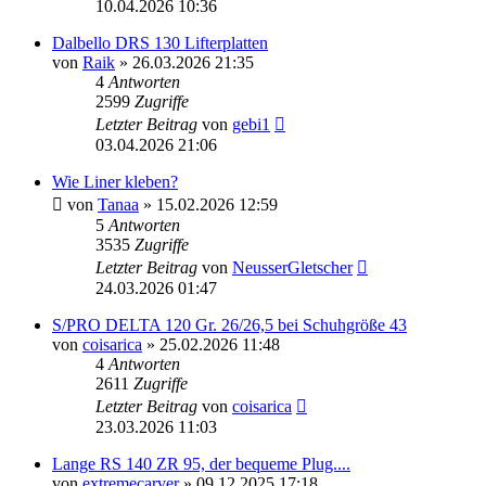
10.04.2026 10:36
Dalbello DRS 130 Lifterplatten
von
Raik
» 26.03.2026 21:35
4
Antworten
2599
Zugriffe
Letzter Beitrag
von
gebi1
03.04.2026 21:06
Wie Liner kleben?
von
Tanaa
» 15.02.2026 12:59
5
Antworten
3535
Zugriffe
Letzter Beitrag
von
NeusserGletscher
24.03.2026 01:47
S/PRO DELTA 120 Gr. 26/26,5 bei Schuhgröße 43
von
coisarica
» 25.02.2026 11:48
4
Antworten
2611
Zugriffe
Letzter Beitrag
von
coisarica
23.03.2026 11:03
Lange RS 140 ZR 95, der bequeme Plug....
von
extremecarver
» 09.12.2025 17:18