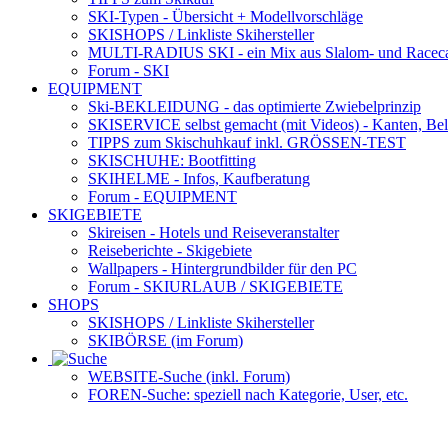
SKI-Typen
- Übersicht + Modellvorschläge
SKISHOPS / Linkliste Skihersteller
MULTI-RADIUS SKI
- ein Mix aus Slalom- und Racec
Forum
- SKI
EQUIPMENT
Ski-BEKLEIDUNG
- das optimierte Zwiebelprinzip
SKISERVICE selbst gemacht
(mit Videos) - Kanten, Be
TIPPS zum Skischuhkauf
inkl. GRÖSSEN-TEST
SKISCHUHE:
Bootfitting
SKIHELME
- Infos, Kaufberatung
Forum
- EQUIPMENT
SKIGEBIETE
Skireisen - Hotels und Reiseveranstalter
Reiseberichte - Skigebiete
Wallpapers
- Hintergrundbilder für den PC
Forum
- SKIURLAUB / SKIGEBIETE
SHOPS
SKISHOPS / Linkliste Skihersteller
SKIBÖRSE
(im Forum)
WEBSITE
-Suche (inkl. Forum)
FOREN
-Suche: speziell nach Kategorie, User, etc.