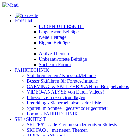
FORUM
FOREN-ÜBERSICHT
Ungelesene
Beiträge
Neue
Beiträge
Eigene
Beiträge
Aktive
Themen
Unbeantwortete
Beiträge
Suche im Forum
FAHRTECHNIK
Skifahren lernen
/ Kurzski-Methode
Besser Skifahren
für Fortgeschrittene
CARVING- & SKI-LEHRPLAN
mit Beispielvideos
VIDEO-ANALYSE
von Euren Videos!
Fitness
... ein paar Grundlagen
Freeriding
- Sicherheit abseits der Piste
Spuren im Schnee
- gecarvt oder gedriftet?
Forum
- FAHRTECHNIK
SKI / SKITEST
SKITEST
- alle Ergebnisse der großen Skitests
SKI-FAQ
... mit neuen Themen
TIPPS zum Skikauf