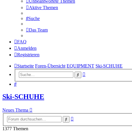
Unbeantwortete Themen
Aktive Themen
Suche
Das Team
FAQ
Anmelden
Registrieren
Startseite
Foren-Übersicht
EQUIPMENT
Ski-SCHUHE
Erweiterte
Suche
Suche
Suche
Ski-SCHUHE
Neues Thema
Erweiterte
Suche
Suche
1377 Themen