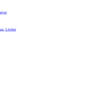
arver
lag, Löcher