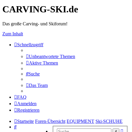
CARVING-SKI.de
Das große Carving- und Skiforum!
Zum Inhalt
Schnellzugriff
Unbeantwortete Themen
Aktive Themen
Suche
Das Team
FAQ
Anmelden
Registrieren
Startseite
Foren-Übersicht
EQUIPMENT
Ski-SCHUHE
Suche
Erwe
Suche