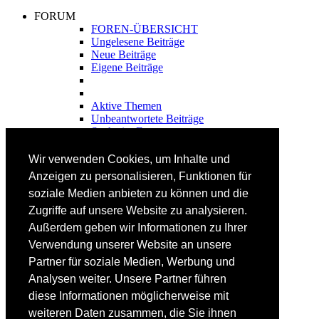
FORUM
FOREN-ÜBERSICHT
Ungelesene Beiträge
Neue Beiträge
Eigene Beiträge
Aktive Themen
Unbeantwortete Beiträge
Suche im Forum
FAHRTECHNIK
Wir verwenden Cookies, um Inhalte und
Einsteiger
Anzeigen zu personalisieren, Funktionen für
Fortgeschrittene
soziale Medien anbieten zu können und die
Lehrplan
Videoanalyse
Zugriffe auf unsere Website zu analysieren.
Außerdem geben wir Informationen zu Ihrer
SKI
Verwendung unserer Website an unsere
SKITEST
Partner für soziale Medien, Werbung und
Ski-FAQ
Analysen weiter. Unsere Partner führen
Tipps Ski-Kauf
Ski-Typen
diese Informationen möglicherweise mit
Skishops
weiteren Daten zusammen, die Sie ihnen