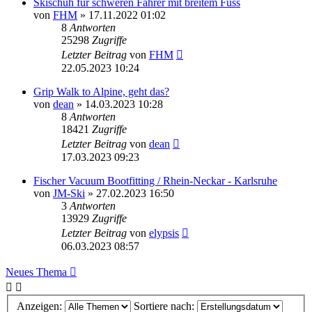
Skischuh für schweren Fahrer mit breitem Fuss
von
FHM
» 17.11.2022 01:02
8
Antworten
25298
Zugriffe
Letzter Beitrag
von
FHM
22.05.2023 10:24
Grip Walk to Alpine, geht das?
von
dean
» 14.03.2023 10:28
8
Antworten
18421
Zugriffe
Letzter Beitrag
von
dean
17.03.2023 09:23
Fischer Vacuum Bootfitting / Rhein-Neckar - Karlsruhe
von
JM-Ski
» 27.02.2023 16:50
3
Antworten
13929
Zugriffe
Letzter Beitrag
von
elypsis
06.03.2023 08:57
Neues Thema
Anzeigen:
Sortiere nach: