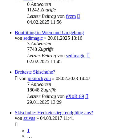
0
Antworten
11242
Zugriffe
Letzter Beitrag
von
fvzm
04.02.2025 11:56
Bootfitting in Wien und Umgebung
von
sedimagic
» 20.01.2025 13:16
3
Antworten
7748
Zugriffe
Letzter Beitrag
von
sedimagic
02.02.2025 11:45
Breiteste Skischuhe?
von
piknockyou
» 08.02.2023 14:47
7
Antworten
18048
Zugriffe
Letzter Beitrag
von
eXoR-89
29.01.2025 13:29
Skischuhe: Heckeinstieg: endgültig aus?
von
szivas
» 04.03.2017 11:41
1
…