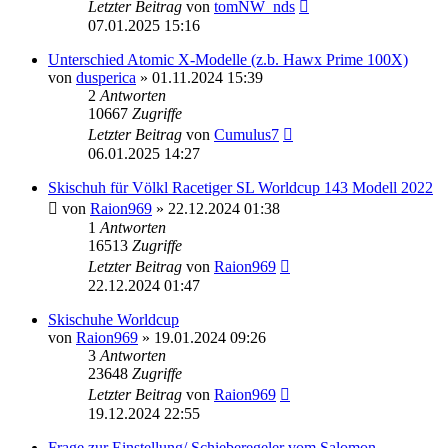
Letzter Beitrag
von
tomNW_nds
07.01.2025 15:16
Unterschied Atomic X-Modelle (z.b. Hawx Prime 100X)
von
dusperica
» 01.11.2024 15:39
2
Antworten
10667
Zugriffe
Letzter Beitrag
von
Cumulus7
06.01.2025 14:27
Skischuh für Völkl Racetiger SL Worldcup 143 Modell 2022
von
Raion969
» 22.12.2024 01:38
1
Antworten
16513
Zugriffe
Letzter Beitrag
von
Raion969
22.12.2024 01:47
Skischuhe Worldcup
von
Raion969
» 19.01.2024 09:26
3
Antworten
23648
Zugriffe
Letzter Beitrag
von
Raion969
19.12.2024 22:55
Frage zur Einstellung/ Schieberegeler vom Salomon