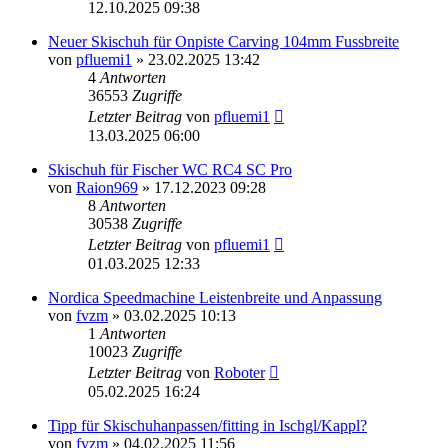
12.10.2025 09:38
Neuer Skischuh für Onpiste Carving 104mm Fussbreite
von
pfluemi1
» 23.02.2025 13:42
4
Antworten
36553
Zugriffe
Letzter Beitrag
von
pfluemi1
13.03.2025 06:00
Skischuh für Fischer WC RC4 SC Pro
von
Raion969
» 17.12.2023 09:28
8
Antworten
30538
Zugriffe
Letzter Beitrag
von
pfluemi1
01.03.2025 12:33
Nordica Speedmachine Leistenbreite und Anpassung
von
fvzm
» 03.02.2025 10:13
1
Antworten
10023
Zugriffe
Letzter Beitrag
von
Roboter
05.02.2025 16:24
Tipp für Skischuhanpassen/fitting in Ischgl/Kappl?
von
fvzm
» 04.02.2025 11:56