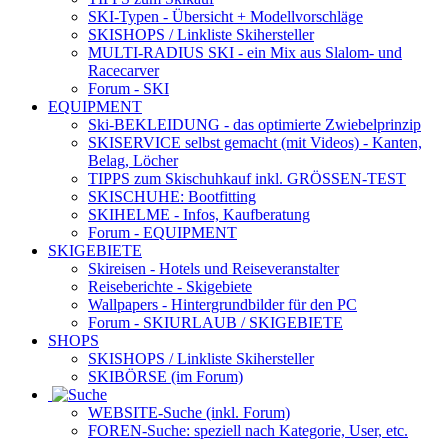
SKI-Typen
- Übersicht + Modellvorschläge
SKISHOPS / Linkliste Skihersteller
MULTI-RADIUS SKI
- ein Mix aus Slalom- und
Racecarver
Forum
- SKI
EQUIPMENT
Ski-BEKLEIDUNG
- das optimierte Zwiebelprinzip
SKISERVICE selbst gemacht
(mit Videos) - Kanten,
Belag, Löcher
TIPPS zum Skischuhkauf
inkl. GRÖSSEN-TEST
SKISCHUHE:
Bootfitting
SKIHELME
- Infos, Kaufberatung
Forum
- EQUIPMENT
SKIGEBIETE
Skireisen - Hotels und Reiseveranstalter
Reiseberichte - Skigebiete
Wallpapers
- Hintergrundbilder für den PC
Forum
- SKIURLAUB / SKIGEBIETE
SHOPS
SKISHOPS / Linkliste Skihersteller
SKIBÖRSE
(im Forum)
WEBSITE
-Suche (inkl. Forum)
FOREN
-Suche: speziell nach Kategorie, User, etc.