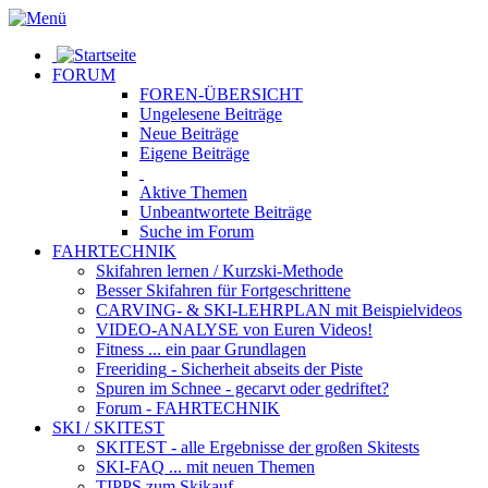
FORUM
FOREN-ÜBERSICHT
Ungelesene
Beiträge
Neue
Beiträge
Eigene
Beiträge
Aktive
Themen
Unbeantwortete
Beiträge
Suche im Forum
FAHRTECHNIK
Skifahren lernen
/ Kurzski-Methode
Besser Skifahren
für Fortgeschrittene
CARVING- & SKI-LEHRPLAN
mit Beispielvideos
VIDEO-ANALYSE
von Euren Videos!
Fitness
... ein paar Grundlagen
Freeriding
- Sicherheit abseits der Piste
Spuren im Schnee
- gecarvt oder gedriftet?
Forum
- FAHRTECHNIK
SKI / SKITEST
SKITEST
- alle Ergebnisse der großen Skitests
SKI-FAQ
... mit neuen Themen
TIPPS zum Skikauf