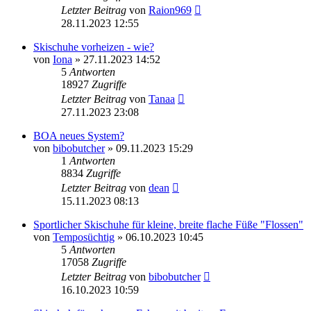
Letzter Beitrag
von
Raion969
28.11.2023 12:55
Skischuhe vorheizen - wie?
von
Iona
» 27.11.2023 14:52
5
Antworten
18927
Zugriffe
Letzter Beitrag
von
Tanaa
27.11.2023 23:08
BOA neues System?
von
bibobutcher
» 09.11.2023 15:29
1
Antworten
8834
Zugriffe
Letzter Beitrag
von
dean
15.11.2023 08:13
Sportlicher Skischuhe für kleine, breite flache Füße "Flossen"
von
Temposüchtig
» 06.10.2023 10:45
5
Antworten
17058
Zugriffe
Letzter Beitrag
von
bibobutcher
16.10.2023 10:59