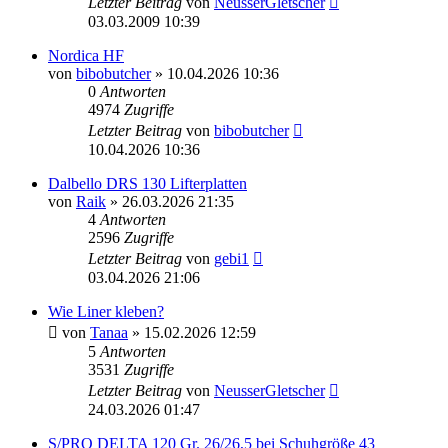
Letzter Beitrag
von
NeusserGletscher
03.03.2009 10:39
Nordica HF
von
bibobutcher
» 10.04.2026 10:36
0
Antworten
4974
Zugriffe
Letzter Beitrag
von
bibobutcher
10.04.2026 10:36
Dalbello DRS 130 Lifterplatten
von
Raik
» 26.03.2026 21:35
4
Antworten
2596
Zugriffe
Letzter Beitrag
von
gebi1
03.04.2026 21:06
Wie Liner kleben?
von
Tanaa
» 15.02.2026 12:59
5
Antworten
3531
Zugriffe
Letzter Beitrag
von
NeusserGletscher
24.03.2026 01:47
S/PRO DELTA 120 Gr. 26/26,5 bei Schuhgröße 43