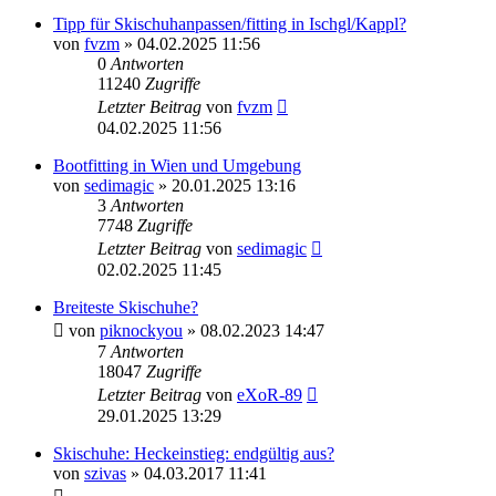
Tipp für Skischuhanpassen/fitting in Ischgl/Kappl?
von
fvzm
» 04.02.2025 11:56
0
Antworten
11240
Zugriffe
Letzter Beitrag
von
fvzm
04.02.2025 11:56
Bootfitting in Wien und Umgebung
von
sedimagic
» 20.01.2025 13:16
3
Antworten
7748
Zugriffe
Letzter Beitrag
von
sedimagic
02.02.2025 11:45
Breiteste Skischuhe?
von
piknockyou
» 08.02.2023 14:47
7
Antworten
18047
Zugriffe
Letzter Beitrag
von
eXoR-89
29.01.2025 13:29
Skischuhe: Heckeinstieg: endgültig aus?
von
szivas
» 04.03.2017 11:41