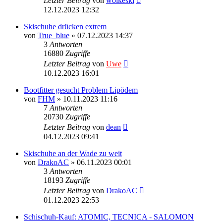
Letzter Beitrag
von
wolkeski
12.12.2023 12:32
Skischuhe drücken extrem
von
True_blue
» 07.12.2023 14:37
3
Antworten
16880
Zugriffe
Letzter Beitrag
von
Uwe
10.12.2023 16:01
Bootfitter gesucht Problem Lipödem
von
FHM
» 10.11.2023 11:16
7
Antworten
20730
Zugriffe
Letzter Beitrag
von
dean
04.12.2023 09:41
Skischuhe an der Wade zu weit
von
DrakoAC
» 06.11.2023 00:01
3
Antworten
18193
Zugriffe
Letzter Beitrag
von
DrakoAC
01.12.2023 22:53
Schischuh-Kauf: ATOMIC, TECNICA - SALOMON