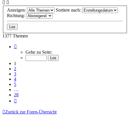
Anzeigen:
Sortiere nach:
Richtung:
1377 Themen
Seite
1
Gehe zu Seite:
von
28
1
2
3
4
5
…
28
Nächste
Zurück zur Foren-Übersicht