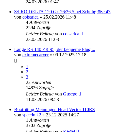
24.03.2026 01:47
S/PRO DELTA 120 Gr. 26/26,5 bei Schuhgröße 43
von
coisarica
» 25.02.2026 11:48
4
Antworten
2594
Zugriffe
Letzter Beitrag
von
coisarica
23.03.2026 11:03
Lange RS 140 ZR 95, der bequeme Plug....
von
extremecarver
» 09.12.2025 17:18
1
2
3
22
Antworten
14826
Zugriffe
Letzter Beitrag
von
Gusepe
11.03.2026 08:53
Bootfitting Meinungen Head Vector 110RS
von
speednik2
» 23.12.2025 14:27
1
Antworten
3703
Zugriffe
Letzter Beitrag
von
KWM