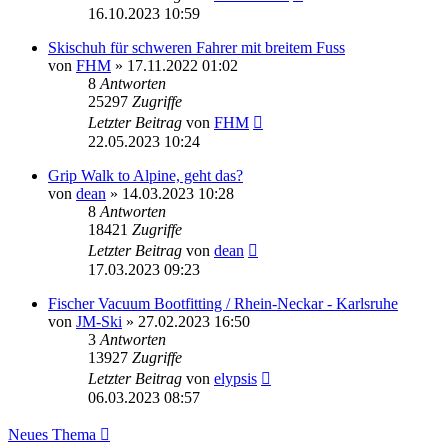
16.10.2023 10:59
Skischuh für schweren Fahrer mit breitem Fuss
von
FHM
» 17.11.2022 01:02
8
Antworten
25297
Zugriffe
Letzter Beitrag
von
FHM
22.05.2023 10:24
Grip Walk to Alpine, geht das?
von
dean
» 14.03.2023 10:28
8
Antworten
18421
Zugriffe
Letzter Beitrag
von
dean
17.03.2023 09:23
Fischer Vacuum Bootfitting / Rhein-Neckar - Karlsruhe
von
JM-Ski
» 27.02.2023 16:50
3
Antworten
13927
Zugriffe
Letzter Beitrag
von
elypsis
06.03.2023 08:57
Neues Thema