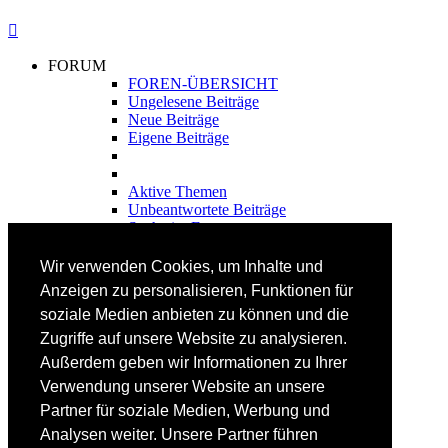
FORUM
FOREN-ÜBERSICHT
Ungelesene Beiträge
Neue Beiträge
Eigene Beiträge
Aktive Themen
Unbeantwortete Beiträge
Suche im Forum
FAHRTECHNIK
Wir verwenden Cookies, um Inhalte und
Einsteiger
Anzeigen zu personalisieren, Funktionen für
Fortgeschrittene
soziale Medien anbieten zu können und die
Lehrplan
Videoanalyse
Zugriffe auf unsere Website zu analysieren.
Außerdem geben wir Informationen zu Ihrer
SKI
Verwendung unserer Website an unsere
SKITEST
Partner für soziale Medien, Werbung und
Ski-FAQ
Analysen weiter. Unsere Partner führen
Tipps Ski-Kauf