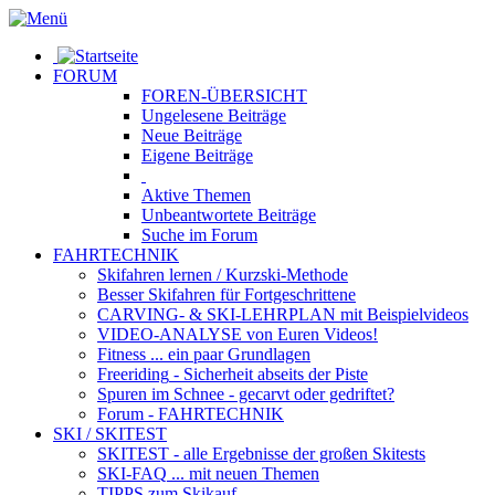
FORUM
FOREN-ÜBERSICHT
Ungelesene
Beiträge
Neue
Beiträge
Eigene
Beiträge
Aktive
Themen
Unbeantwortete
Beiträge
Suche im Forum
FAHRTECHNIK
Skifahren lernen
/ Kurzski-Methode
Besser Skifahren
für Fortgeschrittene
CARVING- & SKI-LEHRPLAN
mit Beispielvideos
VIDEO-ANALYSE
von Euren Videos!
Fitness
... ein paar Grundlagen
Freeriding
- Sicherheit abseits der Piste
Spuren im Schnee
- gecarvt oder gedriftet?
Forum
- FAHRTECHNIK
SKI / SKITEST
SKITEST
- alle Ergebnisse der großen Skitests
SKI-FAQ
... mit neuen Themen
TIPPS zum Skikauf