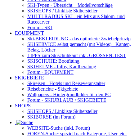
SKI-Typen
- Übersicht + Modellvorschläge
SKISHOPS / Linkliste Skihersteller
MULTI-RADIUS SKI
- ein Mix aus Slalom- und
Racecarver
Forum
- SKI
EQUIPMENT
Ski-BEKLEIDUNG
- das optimierte Zwiebelprinzip
SKISERVICE selbst gemacht
(mit Videos) - Kanten,
Belag, Löcher
TIPPS zum Skischuhkauf
inkl. GRÖSSEN-TEST
SKISCHUHE:
Bootfitting
SKIHELME
- Infos, Kaufberatung
Forum
- EQUIPMENT
SKIGEBIETE
Skireisen - Hotels und Reiseveranstalter
Reiseberichte - Skigebiete
Wallpapers
- Hintergrundbilder für den PC
Forum
- SKIURLAUB / SKIGEBIETE
SHOPS
SKISHOPS / Linkliste Skihersteller
SKIBÖRSE
(im Forum)
WEBSITE
-Suche (inkl. Forum)
FOREN
-Suche: speziell nach Kategorie, User, etc.