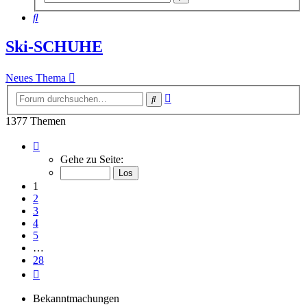
Suche
Suche
Ski-SCHUHE
Neues Thema
Erweiterte
Suche
Suche
1377 Themen
Seite
1
Gehe zu Seite:
von
28
1
2
3
4
5
…
28
Nächste
Bekanntmachungen