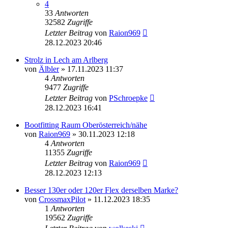
4
33
Antworten
32582
Zugriffe
Letzter Beitrag
von
Raion969
28.12.2023 20:46
Strolz in Lech am Arlberg
von
Älbler
» 17.11.2023 11:37
4
Antworten
9477
Zugriffe
Letzter Beitrag
von
PSchroepke
28.12.2023 16:41
Bootfitting Raum Oberösterreich/nähe
von
Raion969
» 30.11.2023 12:18
4
Antworten
11355
Zugriffe
Letzter Beitrag
von
Raion969
28.12.2023 12:13
Besser 130er oder 120er Flex derselben Marke?
von
CrossmaxPilot
» 11.12.2023 18:35
1
Antworten
19562
Zugriffe