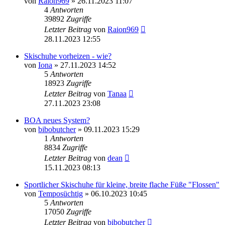
von
Raion969
» 26.11.2023 11:07
4
Antworten
39892
Zugriffe
Letzter Beitrag
von
Raion969
28.11.2023 12:55
Skischuhe vorheizen - wie?
von
Iona
» 27.11.2023 14:52
5
Antworten
18923
Zugriffe
Letzter Beitrag
von
Tanaa
27.11.2023 23:08
BOA neues System?
von
bibobutcher
» 09.11.2023 15:29
1
Antworten
8834
Zugriffe
Letzter Beitrag
von
dean
15.11.2023 08:13
Sportlicher Skischuhe für kleine, breite flache Füße "Flossen"
von
Temposüchtig
» 06.10.2023 10:45
5
Antworten
17050
Zugriffe
Letzter Beitrag
von
bibobutcher