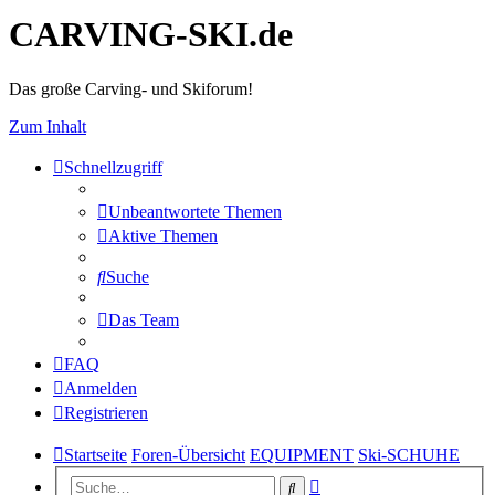
CARVING-SKI.de
Das große Carving- und Skiforum!
Zum Inhalt
Schnellzugriff
Unbeantwortete Themen
Aktive Themen
Suche
Das Team
FAQ
Anmelden
Registrieren
Startseite
Foren-Übersicht
EQUIPMENT
Ski-SCHUHE
Erweiterte
Suche