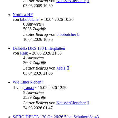
Letzter Beitrag
von
NeusserGletscher
03.03.2009 10:39
Nordica HF
von
bibobutcher
» 10.04.2026 10:36
0
Antworten
5036
Zugriffe
Letzter Beitrag
von
bibobutcher
10.04.2026 10:36
Dalbello DRS 130 Lifterplatten
von
Raik
» 26.03.2026 21:35
4
Antworten
2607
Zugriffe
Letzter Beitrag
von
gebi1
03.04.2026 21:06
Wie Liner kleben?
von
Tanaa
» 15.02.2026 12:59
5
Antworten
3539
Zugriffe
Letzter Beitrag
von
NeusserGletscher
24.03.2026 01:47
S/PRO DELTA 120 Gr. 26/26,5 bei Schuhgröße 43