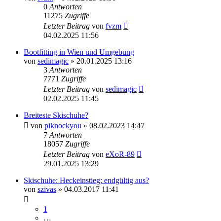
0
Antworten
11275
Zugriffe
Letzter Beitrag
von
fvzm
04.02.2025 11:56
Bootfitting in Wien und Umgebung
von
sedimagic
» 20.01.2025 13:16
3
Antworten
7771
Zugriffe
Letzter Beitrag
von
sedimagic
02.02.2025 11:45
Breiteste Skischuhe?
von
piknockyou
» 08.02.2023 14:47
7
Antworten
18057
Zugriffe
Letzter Beitrag
von
eXoR-89
29.01.2025 13:29
Skischuhe: Heckeinstieg: endgültig aus?
von
szivas
» 04.03.2017 11:41
1
…