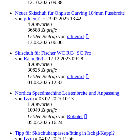
12.10.2025 09:38
Neuer Skischuh für Onpiste Carving 104mm Fussbreite
von
pfluemi1
» 23.02.2025 13:42
4
Antworten
36588
Zugriffe
Letzter Beitrag
von
pfluemi1
13.03.2025 06:00
Skischuh für Fischer WC RC4 SC Pro
von
Raion969
» 17.12.2023 09:28
8
Antworten
30625
Zugriffe
Letzter Beitrag
von
pfluemi1
01.03.2025 12:33
Nordica Speedmachine Leistenbreite und Anpassung
von
fvzm
» 03.02.2025 10:13
1
Antworten
10049
Zugriffe
Letzter Beitrag
von
Roboter
05.02.2025 16:24
Tipp für Skischuhanpassen/fitting in Ischgl/Kappl?
von
fvzm
» 04.02.2025 11:56