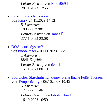
Letzter Beitrag
von
Raion969
28.11.2023 12:55
Skischuhe vorheizen - wie?
von
Iona
» 27.11.2023 14:52
5
Antworten
18988
Zugriffe
Letzter Beitrag
von
Tanaa
27.11.2023 23:08
BOA neues System?
von
bibobutcher
» 09.11.2023 15:29
1
Antworten
8841
Zugriffe
Letzter Beitrag
von
dean
15.11.2023 08:13
Sportlicher Skischuhe für kleine, breite flache Füße "Flossen"
von
Temposüchtig
» 06.10.2023 10:45
5
Antworten
17156
Zugriffe
Letzter Beitrag
von
bibobutcher
16.10.2023 10:59