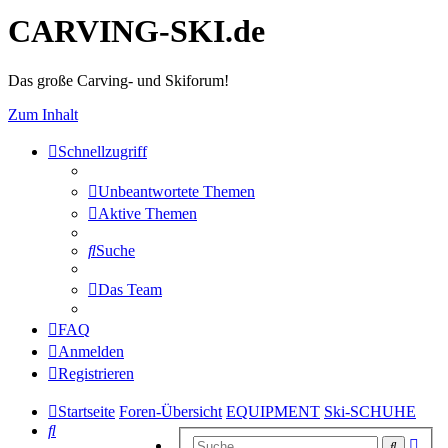
CARVING-SKI.de
Das große Carving- und Skiforum!
Zum Inhalt
Schnellzugriff
Unbeantwortete Themen
Aktive Themen
Suche
Das Team
FAQ
Anmelden
Registrieren
Startseite
Foren-Übersicht
EQUIPMENT
Ski-SCHUHE
Suche
Erwe
Suche