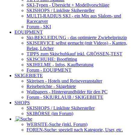
SKI-Typen
- Übersicht + Modellvorschläge
SKISHOPS / Linkliste Skihersteller
MULTI-RADIUS SKI
- ein Mix aus Slalom- und
Racecarver
Forum
- SKI
EQUIPMENT
Ski-BEKLEIDUNG
- das optimierte Zwiebelprinzip
SKISERVICE selbst gemacht
(mit Videos) - Kanten,
Belag, Löcher
TIPPS zum Skischuhkauf
inkl. GRÖSSEN-TEST
SKISCHUHE:
Bootfitting
SKIHELME
- Infos, Kaufberatung
Forum
- EQUIPMENT
SKIGEBIETE
Skireisen - Hotels und Reiseveranstalter
Reiseberichte - Skigebiete
Wallpapers
- Hintergrundbilder für den PC
Forum
- SKIURLAUB / SKIGEBIETE
SHOPS
SKISHOPS / Linkliste Skihersteller
SKIBÖRSE
(im Forum)
WEBSITE
-Suche (inkl. Forum)
FOREN
-Suche: speziell nach Kategorie, User, etc.