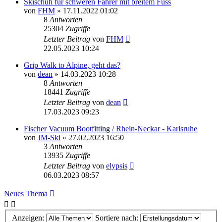
Skischuh für schweren Fahrer mit breitem Fuss
von
FHM
» 17.11.2022 01:02
8
Antworten
25304
Zugriffe
Letzter Beitrag
von
FHM
22.05.2023 10:24
Grip Walk to Alpine, geht das?
von
dean
» 14.03.2023 10:28
8
Antworten
18441
Zugriffe
Letzter Beitrag
von
dean
17.03.2023 09:23
Fischer Vacuum Bootfitting / Rhein-Neckar - Karlsruhe
von
JM-Ski
» 27.02.2023 16:50
3
Antworten
13935
Zugriffe
Letzter Beitrag
von
elypsis
06.03.2023 08:57
Neues Thema
Anzeigen:
Sortiere nach: