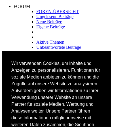
FORUM
FOREN-ÜBERSICHT
Ungelesene Beiträge
Neue Beiträge
Eigene Beiträge
Aktive Themen
Unbeantwortete Beiträge
Suche im Forum
FAHRTECHNIK
Wir verwenden Cookies, um Inhalte und
Einsteiger
Anzeigen zu personalisieren, Funktionen für
Fortgeschrittene
soziale Medien anbieten zu können und die
Lehrplan
Videoanalyse
Zugriffe auf unsere Website zu analysieren.
Außerdem geben wir Informationen zu Ihrer
SKI
Verwendung unserer Website an unsere
SKITEST
Partner für soziale Medien, Werbung und
Ski-FAQ
Analysen weiter. Unsere Partner führen
Tipps Ski-Kauf
Ski-Typen
diese Informationen möglicherweise mit
Skishops
weiteren Daten zusammen, die Sie ihnen