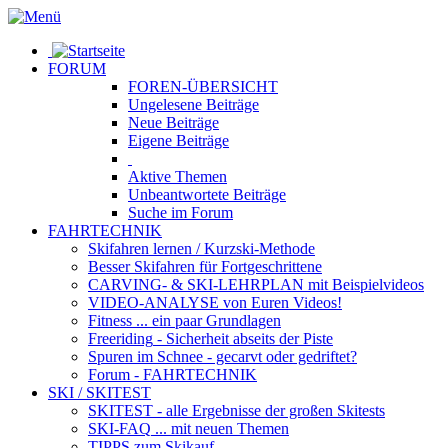
FORUM
FOREN-ÜBERSICHT
Ungelesene
Beiträge
Neue
Beiträge
Eigene
Beiträge
Aktive
Themen
Unbeantwortete
Beiträge
Suche im Forum
FAHRTECHNIK
Skifahren lernen
/ Kurzski-Methode
Besser Skifahren
für Fortgeschrittene
CARVING- & SKI-LEHRPLAN
mit Beispielvideos
VIDEO-ANALYSE
von Euren Videos!
Fitness
... ein paar Grundlagen
Freeriding
- Sicherheit abseits der Piste
Spuren im Schnee
- gecarvt oder gedriftet?
Forum
- FAHRTECHNIK
SKI / SKITEST
SKITEST
- alle Ergebnisse der großen Skitests
SKI-FAQ
... mit neuen Themen
TIPPS zum Skikauf