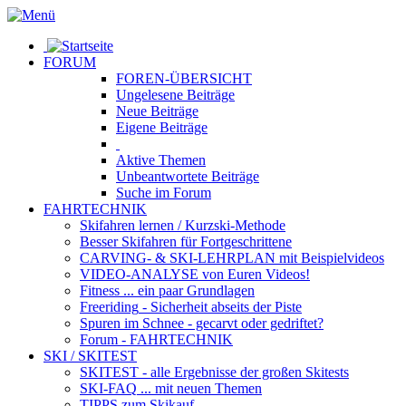
FORUM
FOREN-ÜBERSICHT
Ungelesene
Beiträge
Neue
Beiträge
Eigene
Beiträge
Aktive
Themen
Unbeantwortete
Beiträge
Suche im Forum
FAHRTECHNIK
Skifahren lernen
/ Kurzski-Methode
Besser Skifahren
für Fortgeschrittene
CARVING- & SKI-LEHRPLAN
mit Beispielvideos
VIDEO-ANALYSE
von Euren Videos!
Fitness
... ein paar Grundlagen
Freeriding
- Sicherheit abseits der Piste
Spuren im Schnee
- gecarvt oder gedriftet?
Forum
- FAHRTECHNIK
SKI / SKITEST
SKITEST
- alle Ergebnisse der großen Skitests
SKI-FAQ
... mit neuen Themen
TIPPS zum Skikauf