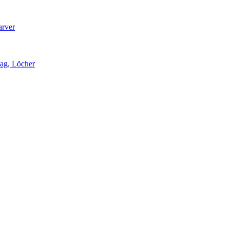
arver
lag, Löcher