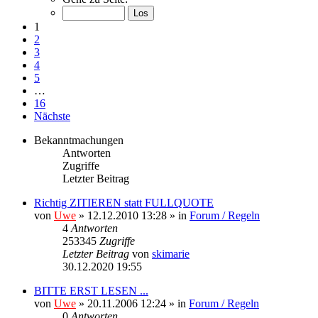
1
2
3
4
5
…
16
Nächste
Bekanntmachungen
Antworten
Zugriffe
Letzter Beitrag
Richtig ZITIEREN statt FULLQUOTE
von
Uwe
» 12.12.2010 13:28 » in
Forum / Regeln
4
Antworten
253345
Zugriffe
Letzter Beitrag
von
skimarie
30.12.2020 19:55
BITTE ERST LESEN ...
von
Uwe
» 20.11.2006 12:24 » in
Forum / Regeln
0
Antworten