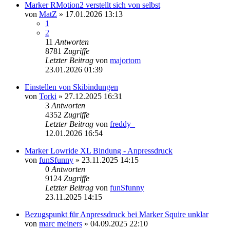
Marker RMotion2 verstellt sich von selbst
von
MatZ
» 17.01.2026 13:13
1
2
11
Antworten
8781
Zugriffe
Letzter Beitrag
von
majortom
23.01.2026 01:39
Einstellen von Skibindungen
von
Torki
» 27.12.2025 16:31
3
Antworten
4352
Zugriffe
Letzter Beitrag
von
freddy_
12.01.2026 16:54
Marker Lowride XL Bindung - Anpressdruck
von
funSfunny
» 23.11.2025 14:15
0
Antworten
9124
Zugriffe
Letzter Beitrag
von
funSfunny
23.11.2025 14:15
Bezugspunkt für Anpressdruck bei Marker Squire unklar
von
marc meiners
» 04.09.2025 22:10