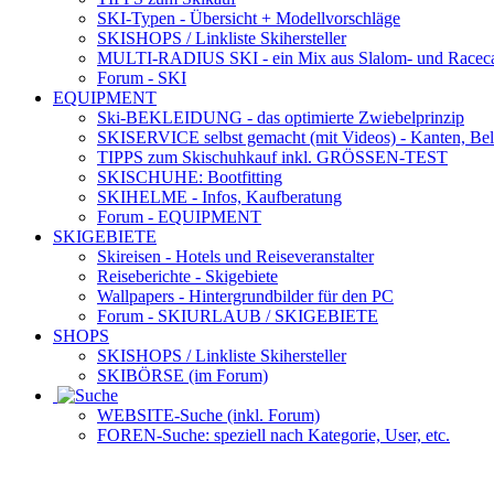
SKI-Typen
- Übersicht + Modellvorschläge
SKISHOPS / Linkliste Skihersteller
MULTI-RADIUS SKI
- ein Mix aus Slalom- und Racec
Forum
- SKI
EQUIPMENT
Ski-BEKLEIDUNG
- das optimierte Zwiebelprinzip
SKISERVICE selbst gemacht
(mit Videos) - Kanten, Be
TIPPS zum Skischuhkauf
inkl. GRÖSSEN-TEST
SKISCHUHE:
Bootfitting
SKIHELME
- Infos, Kaufberatung
Forum
- EQUIPMENT
SKIGEBIETE
Skireisen - Hotels und Reiseveranstalter
Reiseberichte - Skigebiete
Wallpapers
- Hintergrundbilder für den PC
Forum
- SKIURLAUB / SKIGEBIETE
SHOPS
SKISHOPS / Linkliste Skihersteller
SKIBÖRSE
(im Forum)
WEBSITE
-Suche (inkl. Forum)
FOREN
-Suche: speziell nach Kategorie, User, etc.