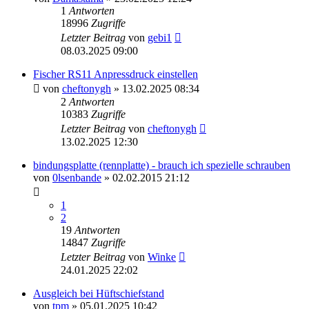
1
Antworten
18996
Zugriffe
Letzter Beitrag
von
gebi1
08.03.2025 09:00
Fischer RS11 Anpressdruck einstellen
von
cheftonygh
» 13.02.2025 08:34
2
Antworten
10383
Zugriffe
Letzter Beitrag
von
cheftonygh
13.02.2025 12:30
bindungsplatte (rennplatte) - brauch ich spezielle schrauben
von
0lsenbande
» 02.02.2015 21:12
1
2
19
Antworten
14847
Zugriffe
Letzter Beitrag
von
Winke
24.01.2025 22:02
Ausgleich bei Hüftschiefstand
von
tpm
» 05.01.2025 10:42