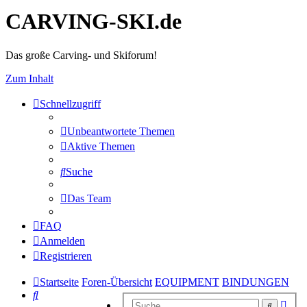
CARVING-SKI.de
Das große Carving- und Skiforum!
Zum Inhalt
Schnellzugriff
Unbeantwortete Themen
Aktive Themen
Suche
Das Team
FAQ
Anmelden
Registrieren
Startseite
Foren-Übersicht
EQUIPMENT
BINDUNGEN
Suche
Erwe
Suche