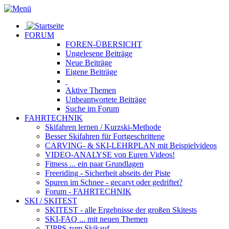
FORUM
FOREN-ÜBERSICHT
Ungelesene
Beiträge
Neue
Beiträge
Eigene
Beiträge
Aktive
Themen
Unbeantwortete
Beiträge
Suche im Forum
FAHRTECHNIK
Skifahren lernen
/ Kurzski-Methode
Besser Skifahren
für Fortgeschrittene
CARVING- & SKI-LEHRPLAN
mit Beispielvideos
VIDEO-ANALYSE
von Euren Videos!
Fitness
... ein paar Grundlagen
Freeriding
- Sicherheit abseits der Piste
Spuren im Schnee
- gecarvt oder gedriftet?
Forum
- FAHRTECHNIK
SKI / SKITEST
SKITEST
- alle Ergebnisse der großen Skitests
SKI-FAQ
... mit neuen Themen
TIPPS zum Skikauf