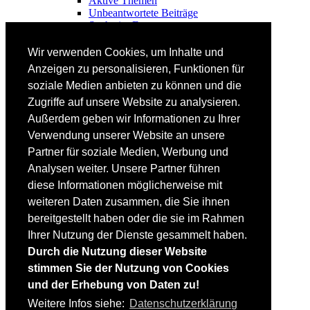
Aktive Themen
Unbeantwortete Beiträge
Suche im Forum
FAHRTECHNIK
Wir verwenden Cookies, um Inhalte und
Einsteiger
Anzeigen zu personalisieren, Funktionen für
Fortgeschrittene
soziale Medien anbieten zu können und die
Lehrplan
Videoanalyse
Zugriffe auf unsere Website zu analysieren.
Außerdem geben wir Informationen zu Ihrer
SKI
Verwendung unserer Website an unsere
SKITEST
Partner für soziale Medien, Werbung und
Ski-FAQ
Analysen weiter. Unsere Partner führen
Tipps Ski-Kauf
Ski-Typen
diese Informationen möglicherweise mit
Skishops
weiteren Daten zusammen, die Sie ihnen
bereitgestellt haben oder die sie im Rahmen
EQUIPMENT
Skibekleidung
Ihrer Nutzung der Dienste gesammelt haben.
Skischuhe
Durch die Nutzung dieser Website
Bootfitting
stimmen Sie der Nutzung von Cookies
Skihelme
Skiservice selbst
und der Erhebung von Daten zu!
Weitere Infos siehe:
Datenschutzerklärung