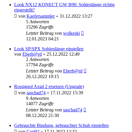
Look NX12 KONECT GW B90: Sohlenlänge richtig
eingestellt?
von
Kaefersammler
» 31.12.2022 13:27
5
Antworten
15296
Zugriffe
Letzter Beitrag
von
wolkeski
12.01.2023 04:21
Look SP/SPX Sohlenlänge einstellen
von
Eberh@rd
» 25.12.2022 12:49
2
Antworten
17794
Zugriffe
Letzter Beitrag
von
Eberh@rd
26.12.2022 19:15
Rossignol Axial 2 ersetzen (Upgrade)
von
saschad74
» 17.11.2022 15:39
9
Antworten
14077
Zugriffe
Letzter Beitrag
von
saschad74
08.12.2022 21:30
Gebrauchte Bindung, gebrauchter Schuh einstellen
von
Cori92
» 17.11.2022 12:32