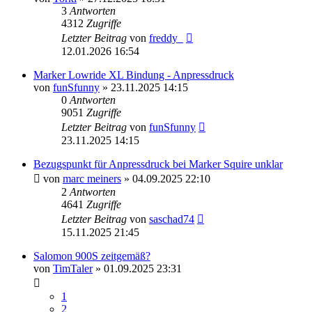
3
Antworten
4312
Zugriffe
Letzter Beitrag
von
freddy_
12.01.2026 16:54
Marker Lowride XL Bindung - Anpressdruck
von
funSfunny
» 23.11.2025 14:15
0
Antworten
9051
Zugriffe
Letzter Beitrag
von
funSfunny
23.11.2025 14:15
Bezugspunkt für Anpressdruck bei Marker Squire unklar
von
marc meiners
» 04.09.2025 22:10
2
Antworten
4641
Zugriffe
Letzter Beitrag
von
saschad74
15.11.2025 21:45
Salomon 900S zeitgemäß?
von
TimTaler
» 01.09.2025 23:31
1
2