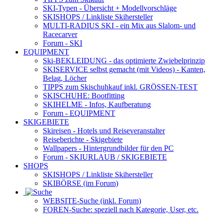
SKI-Typen
- Übersicht + Modellvorschläge
SKISHOPS / Linkliste Skihersteller
MULTI-RADIUS SKI
- ein Mix aus Slalom- und
Racecarver
Forum
- SKI
EQUIPMENT
Ski-BEKLEIDUNG
- das optimierte Zwiebelprinzip
SKISERVICE selbst gemacht
(mit Videos) - Kanten,
Belag, Löcher
TIPPS zum Skischuhkauf
inkl. GRÖSSEN-TEST
SKISCHUHE:
Bootfitting
SKIHELME
- Infos, Kaufberatung
Forum
- EQUIPMENT
SKIGEBIETE
Skireisen - Hotels und Reiseveranstalter
Reiseberichte - Skigebiete
Wallpapers
- Hintergrundbilder für den PC
Forum
- SKIURLAUB / SKIGEBIETE
SHOPS
SKISHOPS / Linkliste Skihersteller
SKIBÖRSE
(im Forum)
WEBSITE
-Suche (inkl. Forum)
FOREN
-Suche: speziell nach Kategorie, User, etc.