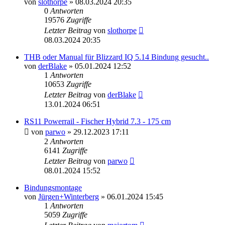
von
slothorpe
» 08.03.2024 20:35
0
Antworten
19576
Zugriffe
Letzter Beitrag
von
slothorpe
08.03.2024 20:35
THB oder Manual für Blizzard IQ 5.14 Bindung gesucht..
von
derBlake
» 05.01.2024 12:52
1
Antworten
10653
Zugriffe
Letzter Beitrag
von
derBlake
13.01.2024 06:51
RS11 Powerrail - Fischer Hybrid 7.3 - 175 cm
von
parwo
» 29.12.2023 17:11
2
Antworten
6141
Zugriffe
Letzter Beitrag
von
parwo
08.01.2024 15:52
Bindungsmontage
von
Jürgen+Winterberg
» 06.01.2024 15:45
1
Antworten
5059
Zugriffe