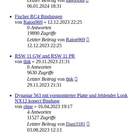
Letzter Beitrag
von
majortom
06.01.2024 18:31
Fischer RC4 Bindungen
von
Raion969
» 12.12.2023 22:25
0
Antworten
19890
Zugriffe
Letzter Beitrag
von
Raion969
12.12.2023 22:25
RSW 11 GW und RSW 11 PR
von
tlnk
» 29.11.2023 21:31
0
Antworten
9630
Zugriffe
Letzter Beitrag
von
tlnk
29.11.2023 21:31
Dynastar 563 mit vormontierter Platte und fehlender Look
NX12 konect Bindung
von
ohne
» 16.04.2023 19:17
4
Antworten
11527
Zugriffe
Letzter Beitrag
von
Dani3181
03.08.2023 12:13