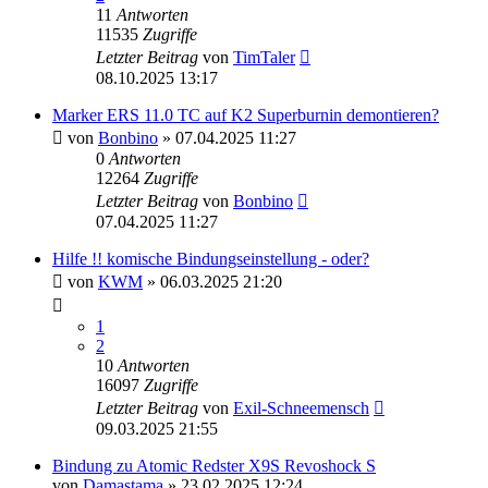
11
Antworten
11535
Zugriffe
Letzter Beitrag
von
TimTaler
08.10.2025 13:17
Marker ERS 11.0 TC auf K2 Superburnin demontieren?
von
Bonbino
» 07.04.2025 11:27
0
Antworten
12264
Zugriffe
Letzter Beitrag
von
Bonbino
07.04.2025 11:27
Hilfe !! komische Bindungseinstellung - oder?
von
KWM
» 06.03.2025 21:20
1
2
10
Antworten
16097
Zugriffe
Letzter Beitrag
von
Exil-Schneemensch
09.03.2025 21:55
Bindung zu Atomic Redster X9S Revoshock S
von
Damastama
» 23.02.2025 12:24