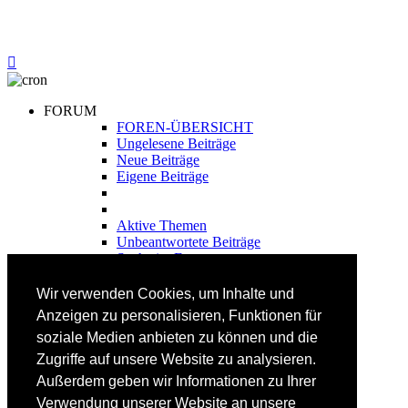
FORUM
FOREN-ÜBERSICHT
Ungelesene Beiträge
Neue Beiträge
Eigene Beiträge
Aktive Themen
Unbeantwortete Beiträge
Suche im Forum
FAHRTECHNIK
Wir verwenden Cookies, um Inhalte und
Einsteiger
Anzeigen zu personalisieren, Funktionen für
Fortgeschrittene
soziale Medien anbieten zu können und die
Lehrplan
Videoanalyse
Zugriffe auf unsere Website zu analysieren.
Außerdem geben wir Informationen zu Ihrer
SKI
Verwendung unserer Website an unsere