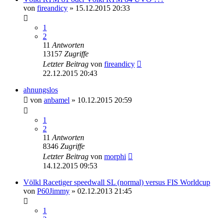
von
fireandicy
» 15.12.2015 20:33
1
2
11
Antworten
13157
Zugriffe
Letzter Beitrag
von
fireandicy
22.12.2015 20:43
ahnungslos
von
anbamel
» 10.12.2015 20:59
1
2
11
Antworten
8346
Zugriffe
Letzter Beitrag
von
morphi
14.12.2015 09:53
Völkl Racetiger speedwall SL (normal) versus FIS Worldcup
von
P60Jimmy
» 02.12.2013 21:45
1