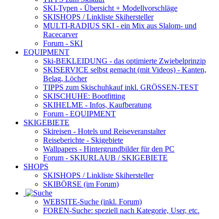
SKI-Typen
- Übersicht + Modellvorschläge
SKISHOPS / Linkliste Skihersteller
MULTI-RADIUS SKI
- ein Mix aus Slalom- und
Racecarver
Forum
- SKI
EQUIPMENT
Ski-BEKLEIDUNG
- das optimierte Zwiebelprinzip
SKISERVICE selbst gemacht
(mit Videos) - Kanten,
Belag, Löcher
TIPPS zum Skischuhkauf
inkl. GRÖSSEN-TEST
SKISCHUHE:
Bootfitting
SKIHELME
- Infos, Kaufberatung
Forum
- EQUIPMENT
SKIGEBIETE
Skireisen - Hotels und Reiseveranstalter
Reiseberichte - Skigebiete
Wallpapers
- Hintergrundbilder für den PC
Forum
- SKIURLAUB / SKIGEBIETE
SHOPS
SKISHOPS / Linkliste Skihersteller
SKIBÖRSE
(im Forum)
WEBSITE
-Suche (inkl. Forum)
FOREN
-Suche: speziell nach Kategorie, User, etc.