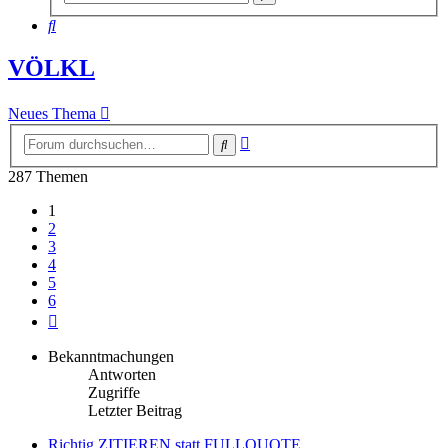
Suche
Suche
VÖLKL
Neues Thema
Erweiterte
Suche
Suche
287 Themen
1
2
3
4
5
6
Nächste
Bekanntmachungen
Antworten
Zugriffe
Letzter Beitrag
Richtig ZITIEREN statt FULLQUOTE