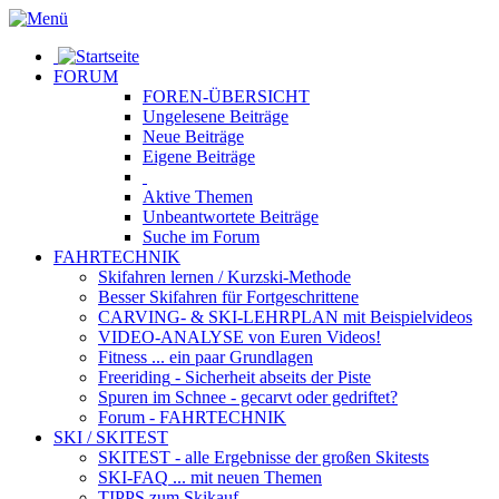
FORUM
FOREN-ÜBERSICHT
Ungelesene
Beiträge
Neue
Beiträge
Eigene
Beiträge
Aktive
Themen
Unbeantwortete
Beiträge
Suche im Forum
FAHRTECHNIK
Skifahren lernen
/ Kurzski-Methode
Besser Skifahren
für Fortgeschrittene
CARVING- & SKI-LEHRPLAN
mit Beispielvideos
VIDEO-ANALYSE
von Euren Videos!
Fitness
... ein paar Grundlagen
Freeriding
- Sicherheit abseits der Piste
Spuren im Schnee
- gecarvt oder gedriftet?
Forum
- FAHRTECHNIK
SKI / SKITEST
SKITEST
- alle Ergebnisse der großen Skitests
SKI-FAQ
... mit neuen Themen
TIPPS zum Skikauf