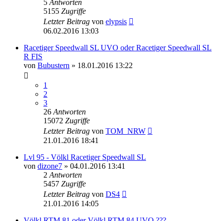
5
Antworten
5155
Zugriffe
Letzter Beitrag
von
elypsis
06.02.2016 13:03
Racetiger Speedwall SL UVO oder Racetiger Speedwall SL
R FIS
von
Bubustern
» 18.01.2016 13:22
1
2
3
26
Antworten
15072
Zugriffe
Letzter Beitrag
von
TOM_NRW
21.01.2016 18:41
Lvl 95 - Völkl Racetiger Speedwall SL
von
dizone7
» 04.01.2016 13:41
2
Antworten
5457
Zugriffe
Letzter Beitrag
von
DS4
21.01.2016 14:05
Völkl RTM 81 oder Völkl RTM 84 UVO ???