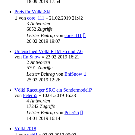
18.09.2019 17:54
Preis für Völkl-Ski
von
core_111
» 21.02.2019 21:42
3
Antworten
6052
Zugriffe
Letzter Beitrag
von
core_111
26.02.2019 19:07
Unterschied Völkl RTM 76 und 7.6
von
EniSnow
» 23.02.2019 16:21
2
Antworten
5791
Zugriffe
Letzter Beitrag
von
EniSnow
25.02.2019 12:26
Völkl Racetiger SRC ein Sondermodell?
von
Peter55
» 10.01.2019 16:23
4
Antworten
17242
Zugriffe
Letzter Beitrag
von
Peter55
14.01.2019 16:14
Völkl 2018
von
gebi1
» 02.03.2017 00:07