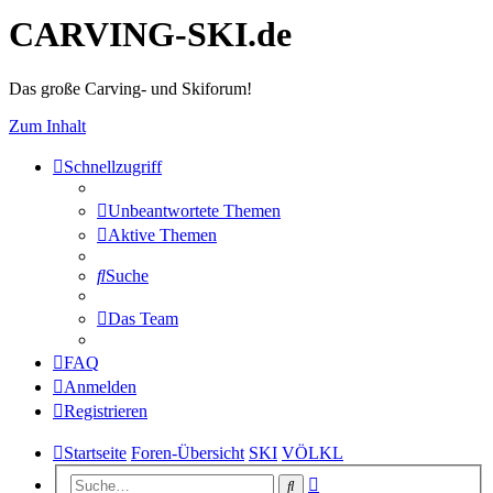
CARVING-SKI.de
Das große Carving- und Skiforum!
Zum Inhalt
Schnellzugriff
Unbeantwortete Themen
Aktive Themen
Suche
Das Team
FAQ
Anmelden
Registrieren
Startseite
Foren-Übersicht
SKI
VÖLKL
Erweiterte
Suche