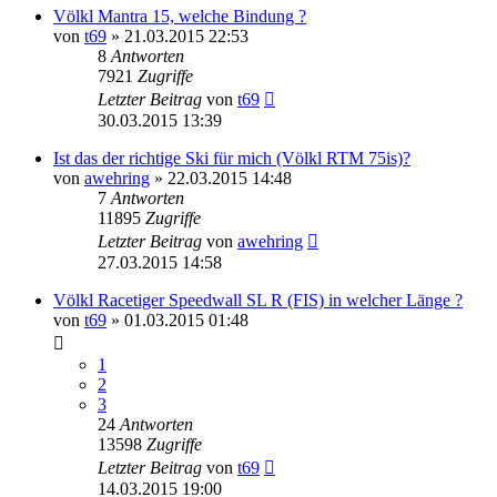
Völkl Mantra 15, welche Bindung ?
von
t69
» 21.03.2015 22:53
8
Antworten
7921
Zugriffe
Letzter Beitrag
von
t69
30.03.2015 13:39
Ist das der richtige Ski für mich (Völkl RTM 75is)?
von
awehring
» 22.03.2015 14:48
7
Antworten
11895
Zugriffe
Letzter Beitrag
von
awehring
27.03.2015 14:58
Völkl Racetiger Speedwall SL R (FIS) in welcher Länge ?
von
t69
» 01.03.2015 01:48
1
2
3
24
Antworten
13598
Zugriffe
Letzter Beitrag
von
t69
14.03.2015 19:00