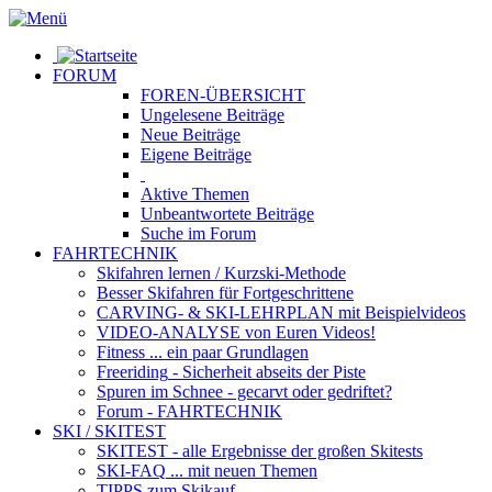
FORUM
FOREN-ÜBERSICHT
Ungelesene
Beiträge
Neue
Beiträge
Eigene
Beiträge
Aktive
Themen
Unbeantwortete
Beiträge
Suche im Forum
FAHRTECHNIK
Skifahren lernen
/ Kurzski-Methode
Besser Skifahren
für Fortgeschrittene
CARVING- & SKI-LEHRPLAN
mit Beispielvideos
VIDEO-ANALYSE
von Euren Videos!
Fitness
... ein paar Grundlagen
Freeriding
- Sicherheit abseits der Piste
Spuren im Schnee
- gecarvt oder gedriftet?
Forum
- FAHRTECHNIK
SKI / SKITEST
SKITEST
- alle Ergebnisse der großen Skitests
SKI-FAQ
... mit neuen Themen
TIPPS zum Skikauf