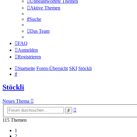
Unbeantwortete Themen
Aktive Themen
Suche
Das Team
FAQ
Anmelden
Registrieren
Startseite
Foren-Übersicht
SKI
Stöckli
Suche
Stöckli
Neues Thema
Erweiterte
Suche
Suche
115 Themen
1
2