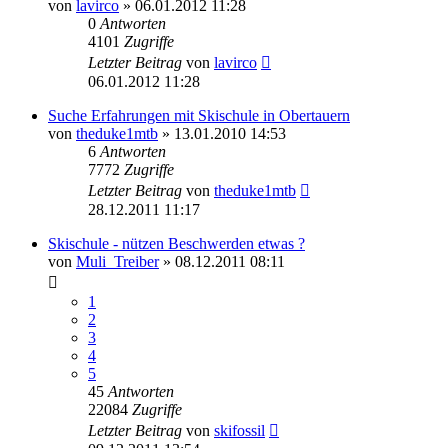
von
lavirco
» 06.01.2012 11:28
0
Antworten
4101
Zugriffe
Letzter Beitrag
von
lavirco
06.01.2012 11:28
Suche Erfahrungen mit Skischule in Obertauern
von
theduke1mtb
» 13.01.2010 14:53
6
Antworten
7772
Zugriffe
Letzter Beitrag
von
theduke1mtb
28.12.2011 11:17
Skischule - nützen Beschwerden etwas ?
von
Muli_Treiber
» 08.12.2011 08:11
1
2
3
4
5
45
Antworten
22084
Zugriffe
Letzter Beitrag
von
skifossil