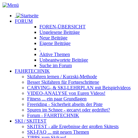
FORUM
FOREN-ÜBERSICHT
Ungelesene
Beiträge
Neue
Beiträge
Eigene
Beiträge
Aktive
Themen
Unbeantwortete
Beiträge
Suche im Forum
FAHRTECHNIK
Skifahren lernen
/ Kurzski-Methode
Besser Skifahren
für Fortgeschrittene
CARVING- & SKI-LEHRPLAN
mit Beispielvideos
VIDEO-ANALYSE
von Euren Videos!
Fitness
... ein paar Grundlagen
Freeriding
- Sicherheit abseits der Piste
Spuren im Schnee
- gecarvt oder gedriftet?
Forum
- FAHRTECHNIK
SKI / SKITEST
SKITEST
- alle Ergebnisse der großen Skitests
SKI-FAQ
... mit neuen Themen
TIPPS zum Skikauf