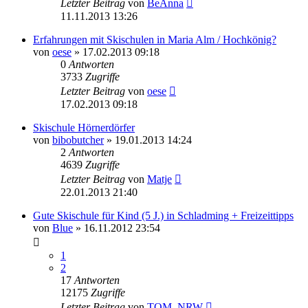
Letzter Beitrag
von
BeAnna
11.11.2013 13:26
Erfahrungen mit Skischulen in Maria Alm / Hochkönig?
von
oese
» 17.02.2013 09:18
0
Antworten
3733
Zugriffe
Letzter Beitrag
von
oese
17.02.2013 09:18
Skischule Hörnerdörfer
von
bibobutcher
» 19.01.2013 14:24
2
Antworten
4639
Zugriffe
Letzter Beitrag
von
Matje
22.01.2013 21:40
Gute Skischule für Kind (5 J.) in Schladming + Freizeittipps
von
Blue
» 16.11.2012 23:54
1
2
17
Antworten
12175
Zugriffe
Letzter Beitrag
von
TOM_NRW