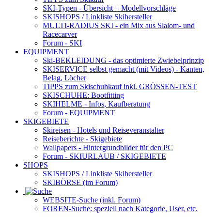
SKI-Typen
- Übersicht + Modellvorschläge
SKISHOPS / Linkliste Skihersteller
MULTI-RADIUS SKI
- ein Mix aus Slalom- und
Racecarver
Forum
- SKI
EQUIPMENT
Ski-BEKLEIDUNG
- das optimierte Zwiebelprinzip
SKISERVICE selbst gemacht
(mit Videos) - Kanten,
Belag, Löcher
TIPPS zum Skischuhkauf
inkl. GRÖSSEN-TEST
SKISCHUHE:
Bootfitting
SKIHELME
- Infos, Kaufberatung
Forum
- EQUIPMENT
SKIGEBIETE
Skireisen - Hotels und Reiseveranstalter
Reiseberichte - Skigebiete
Wallpapers
- Hintergrundbilder für den PC
Forum
- SKIURLAUB / SKIGEBIETE
SHOPS
SKISHOPS / Linkliste Skihersteller
SKIBÖRSE
(im Forum)
WEBSITE
-Suche (inkl. Forum)
FOREN
-Suche: speziell nach Kategorie, User, etc.