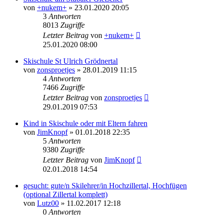
von
+nukem+
» 23.01.2020 20:05
3
Antworten
8013
Zugriffe
Letzter Beitrag
von
+nukem+
25.01.2020 08:00
Skischule St Ulrich Grödnertal
von
zonsproetjes
» 28.01.2019 11:15
4
Antworten
7466
Zugriffe
Letzter Beitrag
von
zonsproetjes
29.01.2019 07:53
Kind in Skischule oder mit Eltern fahren
von
JimKnopf
» 01.01.2018 22:35
5
Antworten
9380
Zugriffe
Letzter Beitrag
von
JimKnopf
02.01.2018 14:54
gesucht: gute/n Skilehrer/in Hochzillertal, Hochfügen
(optional Zillertal komplett)
von
Lutz00
» 11.02.2017 12:18
0
Antworten