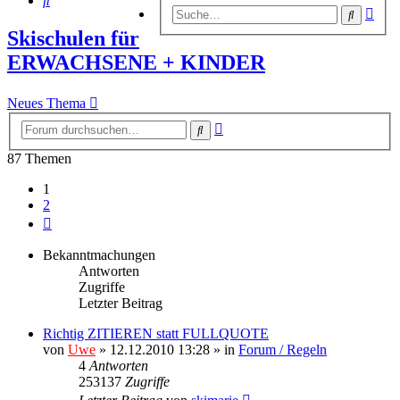
Erwe
Suche
Suc
Skischulen für
ERWACHSENE + KINDER
Neues Thema
Erweiterte
Suche
Suche
87 Themen
1
2
Nächste
Bekanntmachungen
Antworten
Zugriffe
Letzter Beitrag
Richtig ZITIEREN statt FULLQUOTE
von
Uwe
» 12.12.2010 13:28 » in
Forum / Regeln
4
Antworten
253137
Zugriffe