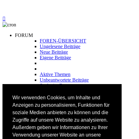
FORUM
FOREN-ÜBERSICHT
Ungelesene Beiträge
Neue Beiträge
Eigene Beiträge
Aktive Themen
Unbeantwortete Beiträge
Suche im Forum
FAHRTECHNIK
Wir verwenden Cookies, um Inhalte und
Einsteiger
Anzeigen zu personalisieren, Funktionen für
Fortgeschrittene
soziale Medien anbieten zu können und die
Lehrplan
Videoanalyse
Zugriffe auf unsere Website zu analysieren.
Außerdem geben wir Informationen zu Ihrer
SKI
Verwendung unserer Website an unsere