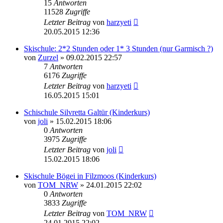
15
Antworten
11528
Zugriffe
Letzter Beitrag
von
harzyeti
20.05.2015 12:36
Skischule: 2*2 Stunden oder 1* 3 Stunden (nur Garmisch ?)
von
Zurzel
» 09.02.2015 22:57
7
Antworten
6176
Zugriffe
Letzter Beitrag
von
harzyeti
16.05.2015 15:01
Schischule Silvretta Galtür (Kinderkurs)
von
joli
» 15.02.2015 18:06
0
Antworten
3975
Zugriffe
Letzter Beitrag
von
joli
15.02.2015 18:06
Skischule Bögei in Filzmoos (Kinderkurs)
von
TOM_NRW
» 24.01.2015 22:02
0
Antworten
3833
Zugriffe
Letzter Beitrag
von
TOM_NRW
24.01.2015 22:02