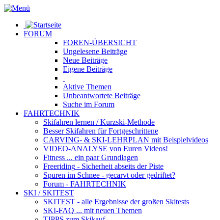
FORUM
FOREN-ÜBERSICHT
Ungelesene
Beiträge
Neue
Beiträge
Eigene
Beiträge
Aktive
Themen
Unbeantwortete
Beiträge
Suche im Forum
FAHRTECHNIK
Skifahren lernen
/ Kurzski-Methode
Besser Skifahren
für Fortgeschrittene
CARVING- & SKI-LEHRPLAN
mit Beispielvideos
VIDEO-ANALYSE
von Euren Videos!
Fitness
... ein paar Grundlagen
Freeriding
- Sicherheit abseits der Piste
Spuren im Schnee
- gecarvt oder gedriftet?
Forum
- FAHRTECHNIK
SKI / SKITEST
SKITEST
- alle Ergebnisse der großen Skitests
SKI-FAQ
... mit neuen Themen
TIPPS zum Skikauf