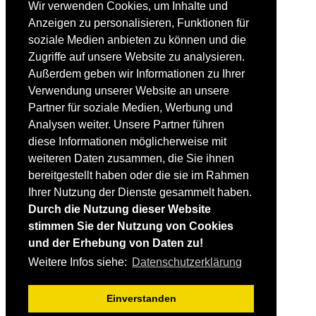
FAHRTECHNIK
Wir verwenden Cookies, um Inhalte und
Einsteiger
Anzeigen zu personalisieren, Funktionen für
Fortgeschrittene
soziale Medien anbieten zu können und die
Lehrplan
Videoanalyse
Zugriffe auf unsere Website zu analysieren.
Außerdem geben wir Informationen zu Ihrer
SKI
Verwendung unserer Website an unsere
SKITEST
Partner für soziale Medien, Werbung und
Ski-FAQ
Analysen weiter. Unsere Partner führen
Tipps Ski-Kauf
Ski-Typen
diese Informationen möglicherweise mit
Skishops
weiteren Daten zusammen, die Sie ihnen
bereitgestellt haben oder die sie im Rahmen
EQUIPMENT
Skibekleidung
Ihrer Nutzung der Dienste gesammelt haben.
Skischuhe
Durch die Nutzung dieser Website
Bootfitting
stimmen Sie der Nutzung von Cookies
Skihelme
Skiservice selbst
und der Erhebung von Daten zu!
Weitere Infos siehe:
Datenschutzerklärung
SONSTIGES
Skireisen & -hotels
Einverstanden
Impressum / Datenschutz
Mediadaten