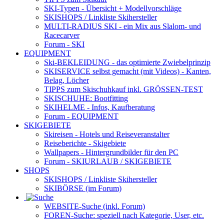
SKI-Typen
- Übersicht + Modellvorschläge
SKISHOPS / Linkliste Skihersteller
MULTI-RADIUS SKI
- ein Mix aus Slalom- und
Racecarver
Forum
- SKI
EQUIPMENT
Ski-BEKLEIDUNG
- das optimierte Zwiebelprinzip
SKISERVICE selbst gemacht
(mit Videos) - Kanten,
Belag, Löcher
TIPPS zum Skischuhkauf
inkl. GRÖSSEN-TEST
SKISCHUHE:
Bootfitting
SKIHELME
- Infos, Kaufberatung
Forum
- EQUIPMENT
SKIGEBIETE
Skireisen - Hotels und Reiseveranstalter
Reiseberichte - Skigebiete
Wallpapers
- Hintergrundbilder für den PC
Forum
- SKIURLAUB / SKIGEBIETE
SHOPS
SKISHOPS / Linkliste Skihersteller
SKIBÖRSE
(im Forum)
WEBSITE
-Suche (inkl. Forum)
FOREN
-Suche: speziell nach Kategorie, User, etc.