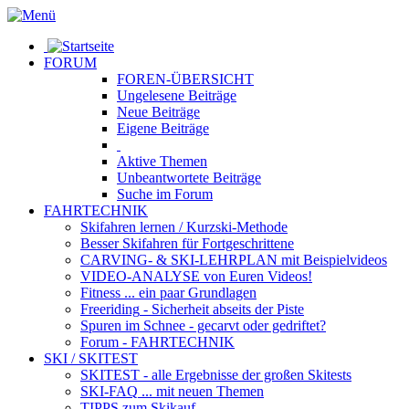
FORUM
FOREN-ÜBERSICHT
Ungelesene
Beiträge
Neue
Beiträge
Eigene
Beiträge
Aktive
Themen
Unbeantwortete
Beiträge
Suche im Forum
FAHRTECHNIK
Skifahren lernen
/ Kurzski-Methode
Besser Skifahren
für Fortgeschrittene
CARVING- & SKI-LEHRPLAN
mit Beispielvideos
VIDEO-ANALYSE
von Euren Videos!
Fitness
... ein paar Grundlagen
Freeriding
- Sicherheit abseits der Piste
Spuren im Schnee
- gecarvt oder gedriftet?
Forum
- FAHRTECHNIK
SKI / SKITEST
SKITEST
- alle Ergebnisse der großen Skitests
SKI-FAQ
... mit neuen Themen
TIPPS zum Skikauf