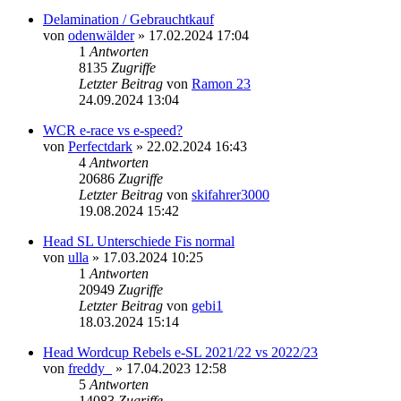
Delamination / Gebrauchtkauf
von
odenwälder
» 17.02.2024 17:04
1
Antworten
8135
Zugriffe
Letzter Beitrag
von
Ramon 23
24.09.2024 13:04
WCR e-race vs e-speed?
von
Perfectdark
» 22.02.2024 16:43
4
Antworten
20686
Zugriffe
Letzter Beitrag
von
skifahrer3000
19.08.2024 15:42
Head SL Unterschiede Fis normal
von
ulla
» 17.03.2024 10:25
1
Antworten
20949
Zugriffe
Letzter Beitrag
von
gebi1
18.03.2024 15:14
Head Wordcup Rebels e-SL 2021/22 vs 2022/23
von
freddy_
» 17.04.2023 12:58
5
Antworten
14083
Zugriffe