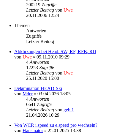
200219
Zugriffe
Letzter Beitrag
von
Uwe
20.11.2006 12:24
Themen
Antworten
Zugriffe
Letzter Beitrag
Abkürzungen bei Head: SW, RF, RFB, RD
von
Uwe
» 09.11.2010 09:29
4
Antworten
12253
Zugriffe
Letzter Beitrag
von
Uwe
25.11.2020 15:00
Delamination HEAD-Ski
von
Mder
» 03.04.2026 18:05
4
Antworten
6641
Zugriffe
Letzter Beitrag
von
gebi1
21.04.2026 10:29
Von WCR i.speed zu e.speed pro wechseln?
von
Hansinator
» 25.01.2025 13:38