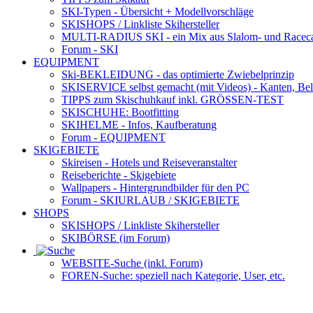
SKI-Typen
- Übersicht + Modellvorschläge
SKISHOPS / Linkliste Skihersteller
MULTI-RADIUS SKI
- ein Mix aus Slalom- und Racec
Forum
- SKI
EQUIPMENT
Ski-BEKLEIDUNG
- das optimierte Zwiebelprinzip
SKISERVICE selbst gemacht
(mit Videos) - Kanten, Be
TIPPS zum Skischuhkauf
inkl. GRÖSSEN-TEST
SKISCHUHE:
Bootfitting
SKIHELME
- Infos, Kaufberatung
Forum
- EQUIPMENT
SKIGEBIETE
Skireisen - Hotels und Reiseveranstalter
Reiseberichte - Skigebiete
Wallpapers
- Hintergrundbilder für den PC
Forum
- SKIURLAUB / SKIGEBIETE
SHOPS
SKISHOPS / Linkliste Skihersteller
SKIBÖRSE
(im Forum)
WEBSITE
-Suche (inkl. Forum)
FOREN
-Suche: speziell nach Kategorie, User, etc.