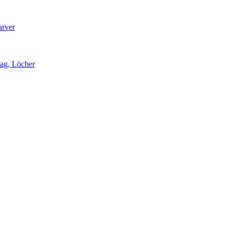
arver
lag, Löcher