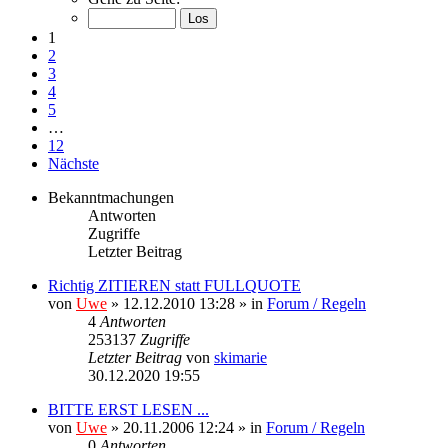
1
2
3
4
5
…
12
Nächste
Bekanntmachungen
Antworten
Zugriffe
Letzter Beitrag
Richtig ZITIEREN statt FULLQUOTE
von
Uwe
» 12.12.2010 13:28 » in
Forum / Regeln
4
Antworten
253137
Zugriffe
Letzter Beitrag
von
skimarie
30.12.2020 19:55
BITTE ERST LESEN ...
von
Uwe
» 20.11.2006 12:24 » in
Forum / Regeln
0
Antworten