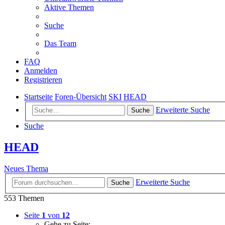
Aktive Themen
Suche
Das Team
FAQ
Anmelden
Registrieren
Startseite
Foren-Übersicht
SKI
HEAD
Erweiterte Suche
Suche
Suche
HEAD
Neues Thema
Erweiterte Suche
Suche
553 Themen
Seite
1
von
12
Gehe zu Seite: