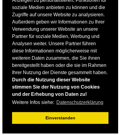
Anzeigen zu personalisieren, Funktionen für
Fortgeschrittene
soziale Medien anbieten zu können und die
Lehrplan
Videoanalyse
Zugriffe auf unsere Website zu analysieren.
Außerdem geben wir Informationen zu Ihrer
SKI
Verwendung unserer Website an unsere
SKITEST
Partner für soziale Medien, Werbung und
Ski-FAQ
Analysen weiter. Unsere Partner führen
Tipps Ski-Kauf
Ski-Typen
diese Informationen möglicherweise mit
Skishops
weiteren Daten zusammen, die Sie ihnen
bereitgestellt haben oder die sie im Rahmen
EQUIPMENT
Skibekleidung
Ihrer Nutzung der Dienste gesammelt haben.
Skischuhe
Durch die Nutzung dieser Website
Bootfitting
stimmen Sie der Nutzung von Cookies
Skihelme
Skiservice selbst
und der Erhebung von Daten zu!
Weitere Infos siehe:
Datenschutzerklärung
SONSTIGES
Skireisen & -hotels
Einverstanden
Impressum / Datenschutz
Mediadaten
Startseite