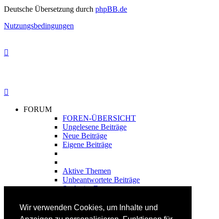
Deutsche Übersetzung durch
phpBB.de
Nutzungsbedingungen
FORUM
FOREN-ÜBERSICHT
Ungelesene Beiträge
Neue Beiträge
Eigene Beiträge
Aktive Themen
Unbeantwortete Beiträge
Suche im Forum
FAHRTECHNIK
Wir verwenden Cookies, um Inhalte und
Einsteiger