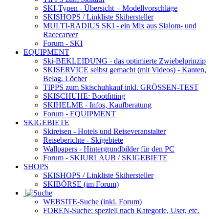
SKI-Typen
- Übersicht + Modellvorschläge
SKISHOPS / Linkliste Skihersteller
MULTI-RADIUS SKI
- ein Mix aus Slalom- und
Racecarver
Forum
- SKI
EQUIPMENT
Ski-BEKLEIDUNG
- das optimierte Zwiebelprinzip
SKISERVICE selbst gemacht
(mit Videos) - Kanten,
Belag, Löcher
TIPPS zum Skischuhkauf
inkl. GRÖSSEN-TEST
SKISCHUHE:
Bootfitting
SKIHELME
- Infos, Kaufberatung
Forum
- EQUIPMENT
SKIGEBIETE
Skireisen - Hotels und Reiseveranstalter
Reiseberichte - Skigebiete
Wallpapers
- Hintergrundbilder für den PC
Forum
- SKIURLAUB / SKIGEBIETE
SHOPS
SKISHOPS / Linkliste Skihersteller
SKIBÖRSE
(im Forum)
WEBSITE
-Suche (inkl. Forum)
FOREN
-Suche: speziell nach Kategorie, User, etc.