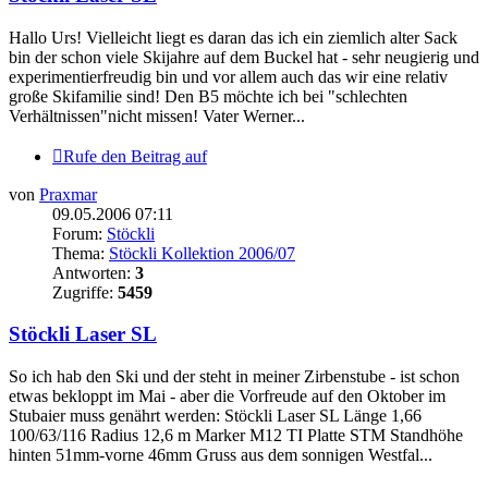
Hallo Urs! Vielleicht liegt es daran das ich ein ziemlich alter Sack
bin der schon viele Skijahre auf dem Buckel hat - sehr neugierig und
experimentierfreudig bin und vor allem auch das wir eine relativ
große Skifamilie sind! Den B5 möchte ich bei "schlechten
Verhältnissen"nicht missen! Vater Werner...
Rufe den Beitrag auf
von
Praxmar
09.05.2006 07:11
Forum:
Stöckli
Thema:
Stöckli Kollektion 2006/07
Antworten:
3
Zugriffe:
5459
Stöckli Laser SL
So ich hab den Ski und der steht in meiner Zirbenstube - ist schon
etwas bekloppt im Mai - aber die Vorfreude auf den Oktober im
Stubaier muss genährt werden: Stöckli Laser SL Länge 1,66
100/63/116 Radius 12,6 m Marker M12 TI Platte STM Standhöhe
hinten 51mm-vorne 46mm Gruss aus dem sonnigen Westfal...