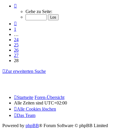
Seite
28
Gehe zu Seite:
von
28
Vorherige
1
…
24
25
26
27
28
Zur erweiterten Suche
Startseite
Foren-Übersicht
Alle Zeiten sind
UTC+02:00
Alle Cookies löschen
Das Team
Powered by
phpBB
® Forum Software © phpBB Limited