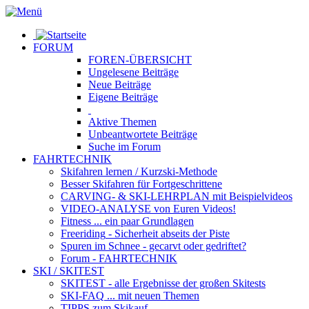
FORUM
FOREN-ÜBERSICHT
Ungelesene
Beiträge
Neue
Beiträge
Eigene
Beiträge
Aktive
Themen
Unbeantwortete
Beiträge
Suche im Forum
FAHRTECHNIK
Skifahren lernen
/ Kurzski-Methode
Besser Skifahren
für Fortgeschrittene
CARVING- & SKI-LEHRPLAN
mit Beispielvideos
VIDEO-ANALYSE
von Euren Videos!
Fitness
... ein paar Grundlagen
Freeriding
- Sicherheit abseits der Piste
Spuren im Schnee
- gecarvt oder gedriftet?
Forum
- FAHRTECHNIK
SKI / SKITEST
SKITEST
- alle Ergebnisse der großen Skitests
SKI-FAQ
... mit neuen Themen
TIPPS zum Skikauf