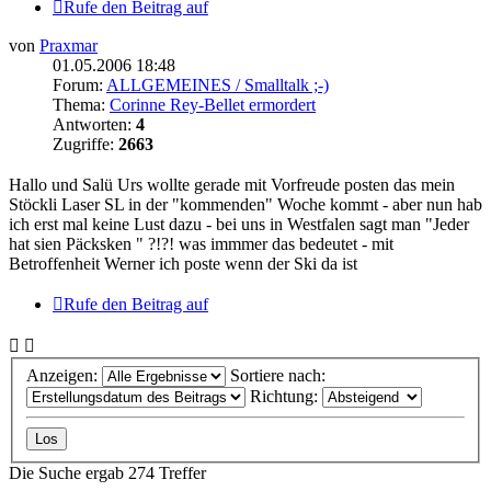
Rufe den Beitrag auf
von
Praxmar
01.05.2006 18:48
Forum:
ALLGEMEINES / Smalltalk ;-)
Thema:
Corinne Rey-Bellet ermordert
Antworten:
4
Zugriffe:
2663
Hallo und Salü Urs wollte gerade mit Vorfreude posten das mein
Stöckli Laser SL in der "kommenden" Woche kommt - aber nun hab
ich erst mal keine Lust dazu - bei uns in Westfalen sagt man "Jeder
hat sien Päcksken " ?!?! was immmer das bedeutet - mit
Betroffenheit Werner ich poste wenn der Ski da ist
Rufe den Beitrag auf
Anzeigen:
Sortiere nach:
Richtung:
Die Suche ergab 274 Treffer