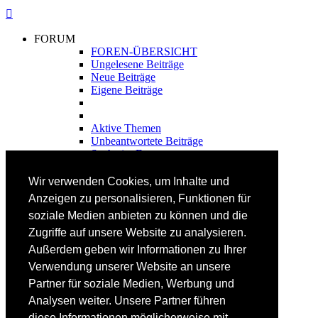
FORUM
FOREN-ÜBERSICHT
Ungelesene Beiträge
Neue Beiträge
Eigene Beiträge
Aktive Themen
Unbeantwortete Beiträge
Suche im Forum
FAHRTECHNIK
Wir verwenden Cookies, um Inhalte und
Einsteiger
Anzeigen zu personalisieren, Funktionen für
Fortgeschrittene
soziale Medien anbieten zu können und die
Lehrplan
Videoanalyse
Zugriffe auf unsere Website zu analysieren.
Außerdem geben wir Informationen zu Ihrer
SKI
Verwendung unserer Website an unsere
SKITEST
Partner für soziale Medien, Werbung und
Ski-FAQ
Analysen weiter. Unsere Partner führen
Tipps Ski-Kauf
Ski-Typen
diese Informationen möglicherweise mit