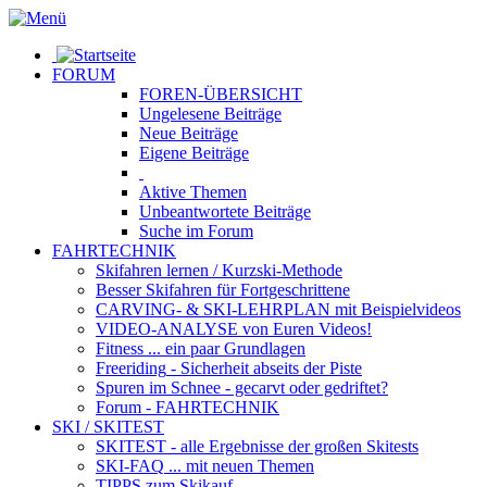
FORUM
FOREN-ÜBERSICHT
Ungelesene
Beiträge
Neue
Beiträge
Eigene
Beiträge
Aktive
Themen
Unbeantwortete
Beiträge
Suche im Forum
FAHRTECHNIK
Skifahren lernen
/ Kurzski-Methode
Besser Skifahren
für Fortgeschrittene
CARVING- & SKI-LEHRPLAN
mit Beispielvideos
VIDEO-ANALYSE
von Euren Videos!
Fitness
... ein paar Grundlagen
Freeriding
- Sicherheit abseits der Piste
Spuren im Schnee
- gecarvt oder gedriftet?
Forum
- FAHRTECHNIK
SKI / SKITEST
SKITEST
- alle Ergebnisse der großen Skitests
SKI-FAQ
... mit neuen Themen
TIPPS zum Skikauf