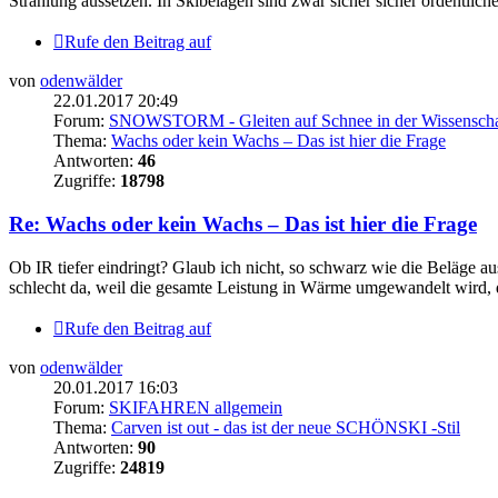
Strahlung aussetzen. In Skibelägen sind zwar sicher sicher ordentlic
Rufe den Beitrag auf
von
odenwälder
22.01.2017 20:49
Forum:
SNOWSTORM - Gleiten auf Schnee in der Wissenscha
Thema:
Wachs oder kein Wachs – Das ist hier die Frage
Antworten:
46
Zugriffe:
18798
Re: Wachs oder kein Wachs – Das ist hier die Frage
Ob IR tiefer eindringt? Glaub ich nicht, so schwarz wie die Beläge a
schlecht da, weil die gesamte Leistung in Wärme umgewandelt wird, da
Rufe den Beitrag auf
von
odenwälder
20.01.2017 16:03
Forum:
SKIFAHREN allgemein
Thema:
Carven ist out - das ist der neue SCHÖNSKI -Stil
Antworten:
90
Zugriffe:
24819