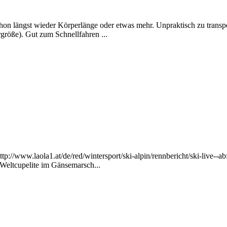
schon längst wieder Körperlänge oder etwas mehr. Unpraktisch zu transp
größe). Gut zum Schnellfahren ...
p://www.laola1.at/de/red/wintersport/ski-alpin/rennbericht/ski-live--
Weltcupelite im Gänsemarsch...