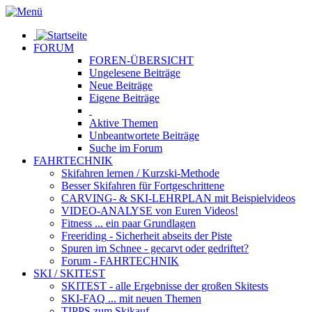
FORUM
FOREN-ÜBERSICHT
Ungelesene
Beiträge
Neue
Beiträge
Eigene
Beiträge
Aktive
Themen
Unbeantwortete
Beiträge
Suche im Forum
FAHRTECHNIK
Skifahren lernen
/ Kurzski-Methode
Besser Skifahren
für Fortgeschrittene
CARVING- & SKI-LEHRPLAN
mit Beispielvideos
VIDEO-ANALYSE
von Euren Videos!
Fitness
... ein paar Grundlagen
Freeriding
- Sicherheit abseits der Piste
Spuren im Schnee
- gecarvt oder gedriftet?
Forum
- FAHRTECHNIK
SKI / SKITEST
SKITEST
- alle Ergebnisse der großen Skitests
SKI-FAQ
... mit neuen Themen
TIPPS zum Skikauf