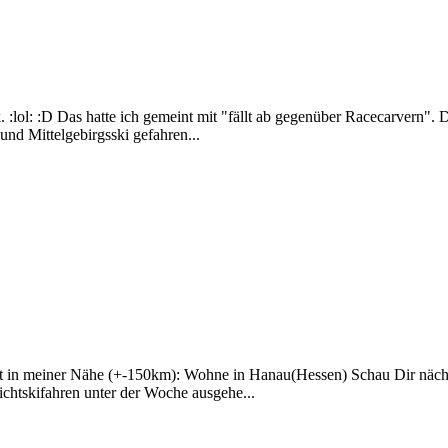
. :lol: :D Das hatte ich gemeint mit "fällt ab gegenüber Racecarvern". 
nd Mittelgebirgsski gefahren...
eit in meiner Nähe (+-150km): Wohne in Hanau(Hessen) Schau Dir näc
ichtskifahren unter der Woche ausgehe...