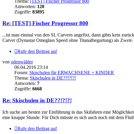
Thema:
[TEST] Fischer Progressor 800
Antworten:
128
Zugriffe:
83895
Re: [TEST] Fischer Progressor 800
...ist man einmal von den SL Carvern angefixt, dann gibts kein zurück
Carver (Dynastar Omeglass Speed ohne Titanalbegurtung) als Zweit- u
Rufe den Beitrag auf
von
odenwälder
06.04.2016 23:14
Forum:
Skischulen für ERWACHSENE + KINDER
Thema:
Skischulen in DE??!?!?!
Antworten:
7
Zugriffe:
6668
Re: Skischulen in DE??!?!?!
Ich suche am besten zur Einführung in das Skifahren eine Möglichk
eine knappe Stunde. Für Dich müsste es sich auch noch mit dem Flutl
Rufe den Beitrag auf