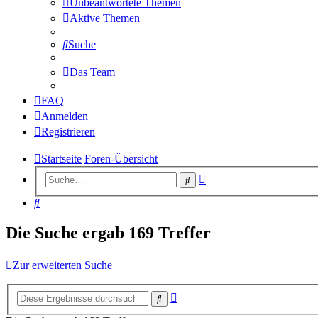
Unbeantwortete Themen
Aktive Themen
Suche
Das Team
FAQ
Anmelden
Registrieren
Startseite
Foren-Übersicht
Erweiterte
Suche
Suche
Suche
Die Suche ergab 169 Treffer
Zur erweiterten Suche
Erweiterte
Suche
Suche