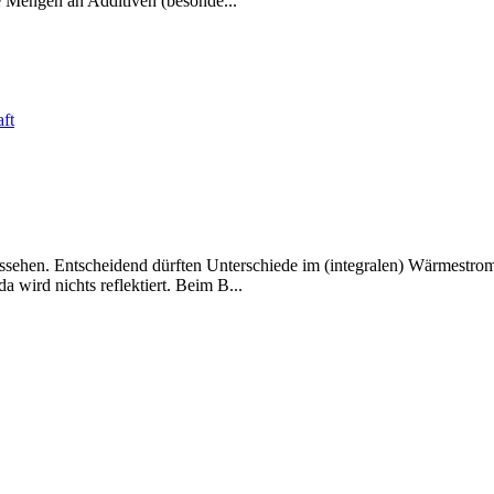
he Mengen an Additiven (besonde...
ft
ussehen. Entscheidend dürften Unterschiede im (integralen) Wärmestrom
 wird nichts reflektiert. Beim B...