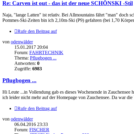
Re: Carven ist out - das ist der neue SCHÖNSKI -Stil
Naja, "lange Latten" ist relativ. Bei Allmountains fährt "man" doch 
Pommes-Ski-Zeiten bin ich 2,10m-Ski (P9) gefahren (bei 1,70 Körper
Rufe den Beitrag auf
von
odenwälder
15.01.2017 20:04
Forum:
FAHRTECHNIK
Thema:
Pflugbogen ...
Antworten:
0
Zugriffe:
6983
Pflugbogen ...
Hi Leute ...in Vollendung gab es dieses Wochenende in Zauchensee htt
ich leider nicht mehr auf der Homepage von Zauchensee. Da war die 
Rufe den Beitrag auf
von
odenwälder
06.04.2016 23:33
Forum:
FISCHER