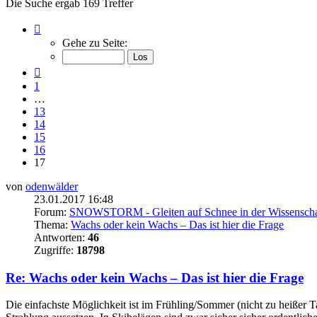
Die Suche ergab 169 Treffer
Seite
17
Gehe zu Seite:
von
17
Vorherige
1
…
13
14
15
16
17
von
odenwälder
23.01.2017 16:48
Forum:
SNOWSTORM - Gleiten auf Schnee in der Wissenscha
Thema:
Wachs oder kein Wachs – Das ist hier die Frage
Antworten:
46
Zugriffe:
18798
Re: Wachs oder kein Wachs – Das ist hier die Frage
Die einfachste Möglichkeit ist im Frühling/Sommer (nicht zu heißer Ta