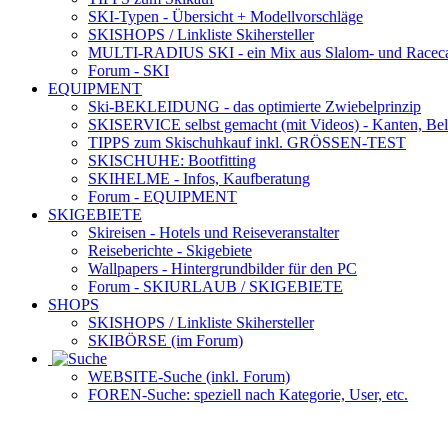
SKI-Typen
- Übersicht + Modellvorschläge
SKISHOPS / Linkliste Skihersteller
MULTI-RADIUS SKI
- ein Mix aus Slalom- und Racec
Forum
- SKI
EQUIPMENT
Ski-BEKLEIDUNG
- das optimierte Zwiebelprinzip
SKISERVICE selbst gemacht
(mit Videos) - Kanten, Be
TIPPS zum Skischuhkauf
inkl. GRÖSSEN-TEST
SKISCHUHE:
Bootfitting
SKIHELME
- Infos, Kaufberatung
Forum
- EQUIPMENT
SKIGEBIETE
Skireisen - Hotels und Reiseveranstalter
Reiseberichte - Skigebiete
Wallpapers
- Hintergrundbilder für den PC
Forum
- SKIURLAUB / SKIGEBIETE
SHOPS
SKISHOPS / Linkliste Skihersteller
SKIBÖRSE
(im Forum)
WEBSITE
-Suche (inkl. Forum)
FOREN
-Suche: speziell nach Kategorie, User, etc.