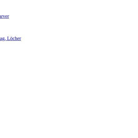
arver
lag, Löcher