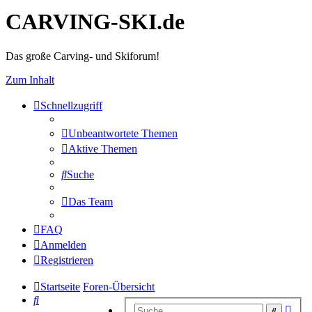
CARVING-SKI.de
Das große Carving- und Skiforum!
Zum Inhalt
Schnellzugriff
Unbeantwortete Themen
Aktive Themen
Suche
Das Team
FAQ
Anmelden
Registrieren
Startseite
Foren-Übersicht
Suche
Erwe
Suche