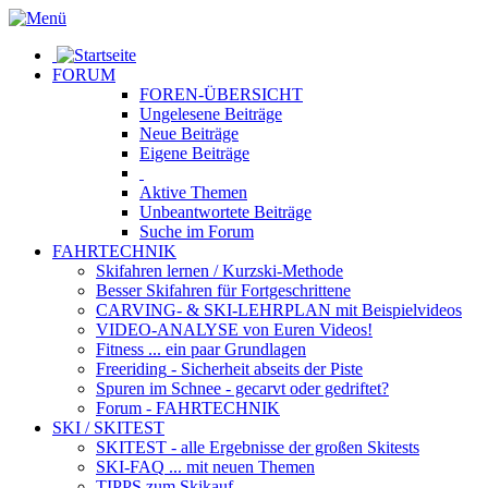
FORUM
FOREN-ÜBERSICHT
Ungelesene
Beiträge
Neue
Beiträge
Eigene
Beiträge
Aktive
Themen
Unbeantwortete
Beiträge
Suche im Forum
FAHRTECHNIK
Skifahren lernen
/ Kurzski-Methode
Besser Skifahren
für Fortgeschrittene
CARVING- & SKI-LEHRPLAN
mit Beispielvideos
VIDEO-ANALYSE
von Euren Videos!
Fitness
... ein paar Grundlagen
Freeriding
- Sicherheit abseits der Piste
Spuren im Schnee
- gecarvt oder gedriftet?
Forum
- FAHRTECHNIK
SKI / SKITEST
SKITEST
- alle Ergebnisse der großen Skitests
SKI-FAQ
... mit neuen Themen
TIPPS zum Skikauf