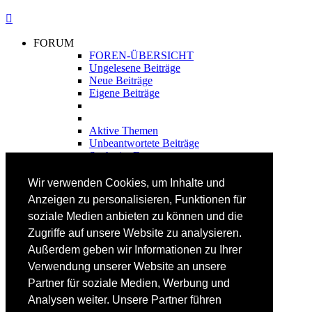
FORUM
FOREN-ÜBERSICHT
Ungelesene Beiträge
Neue Beiträge
Eigene Beiträge
Aktive Themen
Unbeantwortete Beiträge
Suche im Forum
FAHRTECHNIK
Wir verwenden Cookies, um Inhalte und
Einsteiger
Anzeigen zu personalisieren, Funktionen für
Fortgeschrittene
soziale Medien anbieten zu können und die
Lehrplan
Videoanalyse
Zugriffe auf unsere Website zu analysieren.
Außerdem geben wir Informationen zu Ihrer
SKI
Verwendung unserer Website an unsere
SKITEST
Partner für soziale Medien, Werbung und
Ski-FAQ
Analysen weiter. Unsere Partner führen
Tipps Ski-Kauf