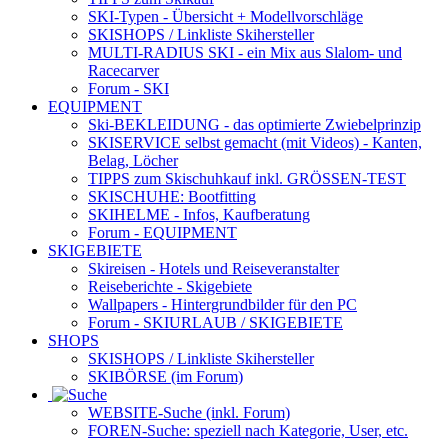
SKI-Typen
- Übersicht + Modellvorschläge
SKISHOPS / Linkliste Skihersteller
MULTI-RADIUS SKI
- ein Mix aus Slalom- und
Racecarver
Forum
- SKI
EQUIPMENT
Ski-BEKLEIDUNG
- das optimierte Zwiebelprinzip
SKISERVICE selbst gemacht
(mit Videos) - Kanten,
Belag, Löcher
TIPPS zum Skischuhkauf
inkl. GRÖSSEN-TEST
SKISCHUHE:
Bootfitting
SKIHELME
- Infos, Kaufberatung
Forum
- EQUIPMENT
SKIGEBIETE
Skireisen - Hotels und Reiseveranstalter
Reiseberichte - Skigebiete
Wallpapers
- Hintergrundbilder für den PC
Forum
- SKIURLAUB / SKIGEBIETE
SHOPS
SKISHOPS / Linkliste Skihersteller
SKIBÖRSE
(im Forum)
WEBSITE
-Suche (inkl. Forum)
FOREN
-Suche: speziell nach Kategorie, User, etc.