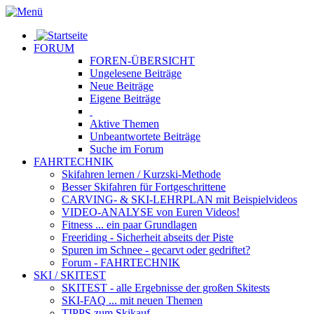
FORUM
FOREN-ÜBERSICHT
Ungelesene
Beiträge
Neue
Beiträge
Eigene
Beiträge
Aktive
Themen
Unbeantwortete
Beiträge
Suche im Forum
FAHRTECHNIK
Skifahren lernen
/ Kurzski-Methode
Besser Skifahren
für Fortgeschrittene
CARVING- & SKI-LEHRPLAN
mit Beispielvideos
VIDEO-ANALYSE
von Euren Videos!
Fitness
... ein paar Grundlagen
Freeriding
- Sicherheit abseits der Piste
Spuren im Schnee
- gecarvt oder gedriftet?
Forum
- FAHRTECHNIK
SKI / SKITEST
SKITEST
- alle Ergebnisse der großen Skitests
SKI-FAQ
... mit neuen Themen
TIPPS zum Skikauf