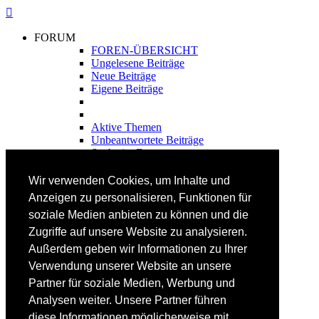
FORUM
FOREN-ÜBERSICHT
Ungelesene Beiträge
Neue Beiträge
Eigene Beiträge
Aktive Themen
Unbeantwortete Beiträge
Suche im Forum
FAHRTECHNIK
Wir verwenden Cookies, um Inhalte und
Einsteiger
Anzeigen zu personalisieren, Funktionen für
Fortgeschrittene
soziale Medien anbieten zu können und die
Lehrplan
Videoanalyse
Zugriffe auf unsere Website zu analysieren.
Außerdem geben wir Informationen zu Ihrer
SKI
Verwendung unserer Website an unsere
SKITEST
Partner für soziale Medien, Werbung und
Ski-FAQ
Analysen weiter. Unsere Partner führen
Tipps Ski-Kauf
Ski-Typen
diese Informationen möglicherweise mit