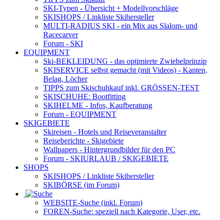
SKI-Typen
- Übersicht + Modellvorschläge
SKISHOPS / Linkliste Skihersteller
MULTI-RADIUS SKI
- ein Mix aus Slalom- und
Racecarver
Forum
- SKI
EQUIPMENT
Ski-BEKLEIDUNG
- das optimierte Zwiebelprinzip
SKISERVICE selbst gemacht
(mit Videos) - Kanten,
Belag, Löcher
TIPPS zum Skischuhkauf
inkl. GRÖSSEN-TEST
SKISCHUHE:
Bootfitting
SKIHELME
- Infos, Kaufberatung
Forum
- EQUIPMENT
SKIGEBIETE
Skireisen - Hotels und Reiseveranstalter
Reiseberichte - Skigebiete
Wallpapers
- Hintergrundbilder für den PC
Forum
- SKIURLAUB / SKIGEBIETE
SHOPS
SKISHOPS / Linkliste Skihersteller
SKIBÖRSE
(im Forum)
WEBSITE
-Suche (inkl. Forum)
FOREN
-Suche: speziell nach Kategorie, User, etc.