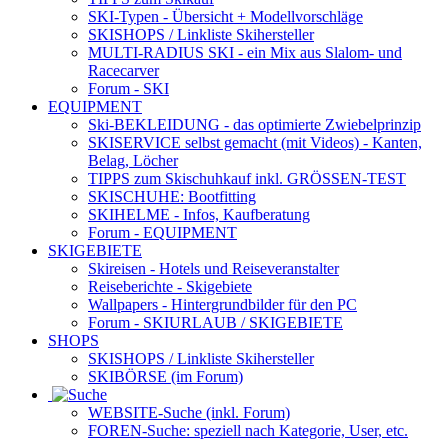
SKI-Typen
- Übersicht + Modellvorschläge
SKISHOPS / Linkliste Skihersteller
MULTI-RADIUS SKI
- ein Mix aus Slalom- und
Racecarver
Forum
- SKI
EQUIPMENT
Ski-BEKLEIDUNG
- das optimierte Zwiebelprinzip
SKISERVICE selbst gemacht
(mit Videos) - Kanten,
Belag, Löcher
TIPPS zum Skischuhkauf
inkl. GRÖSSEN-TEST
SKISCHUHE:
Bootfitting
SKIHELME
- Infos, Kaufberatung
Forum
- EQUIPMENT
SKIGEBIETE
Skireisen - Hotels und Reiseveranstalter
Reiseberichte - Skigebiete
Wallpapers
- Hintergrundbilder für den PC
Forum
- SKIURLAUB / SKIGEBIETE
SHOPS
SKISHOPS / Linkliste Skihersteller
SKIBÖRSE
(im Forum)
WEBSITE
-Suche (inkl. Forum)
FOREN
-Suche: speziell nach Kategorie, User, etc.