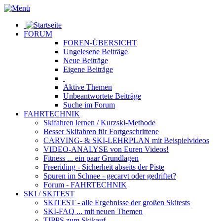
FORUM
FOREN-ÜBERSICHT
Ungelesene
Beiträge
Neue
Beiträge
Eigene
Beiträge
Aktive
Themen
Unbeantwortete
Beiträge
Suche im Forum
FAHRTECHNIK
Skifahren lernen
/ Kurzski-Methode
Besser Skifahren
für Fortgeschrittene
CARVING- & SKI-LEHRPLAN
mit Beispielvideos
VIDEO-ANALYSE
von Euren Videos!
Fitness
... ein paar Grundlagen
Freeriding
- Sicherheit abseits der Piste
Spuren im Schnee
- gecarvt oder gedriftet?
Forum
- FAHRTECHNIK
SKI / SKITEST
SKITEST
- alle Ergebnisse der großen Skitests
SKI-FAQ
... mit neuen Themen
TIPPS zum Skikauf