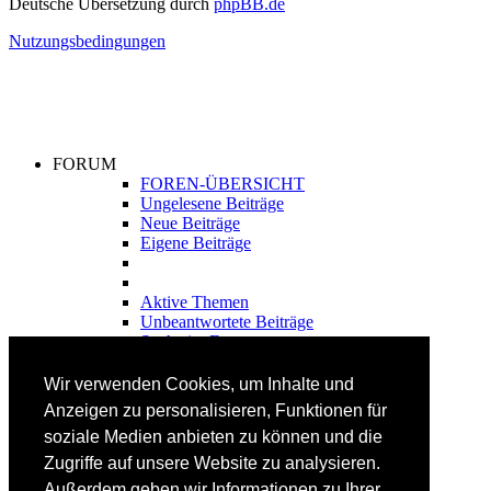
Deutsche Übersetzung durch
phpBB.de
Nutzungsbedingungen
FORUM
FOREN-ÜBERSICHT
Ungelesene Beiträge
Neue Beiträge
Eigene Beiträge
Aktive Themen
Unbeantwortete Beiträge
Suche im Forum
FAHRTECHNIK
Wir verwenden Cookies, um Inhalte und
Einsteiger
Anzeigen zu personalisieren, Funktionen für
Fortgeschrittene
soziale Medien anbieten zu können und die
Lehrplan
Videoanalyse
Zugriffe auf unsere Website zu analysieren.
Außerdem geben wir Informationen zu Ihrer