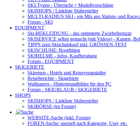
SKI-Typen
- Übersicht + Modellvorschläge
SKISHOPS / Linkliste Skihersteller
MULTI-RADIUS SKI
- ein Mix aus Slalom- und Racec
Forum
- SKI
EQUIPMENT
Ski-BEKLEIDUNG
- das optimierte Zwiebelprinzip
SKISERVICE selbst gemacht
(mit Videos) - Kanten, Be
TIPPS zum Skischuhkauf
inkl. GRÖSSEN-TEST
SKISCHUHE:
Bootfitting
SKIHELME
- Infos, Kaufberatung
Forum
- EQUIPMENT
SKIGEBIETE
Skireisen - Hotels und Reiseveranstalter
Reiseberichte - Skigebiete
Wallpapers
- Hintergrundbilder für den PC
Forum
- SKIURLAUB / SKIGEBIETE
SHOPS
SKISHOPS / Linkliste Skihersteller
SKIBÖRSE
(im Forum)
WEBSITE
-Suche (inkl. Forum)
FOREN
-Suche: speziell nach Kategorie, User, etc.