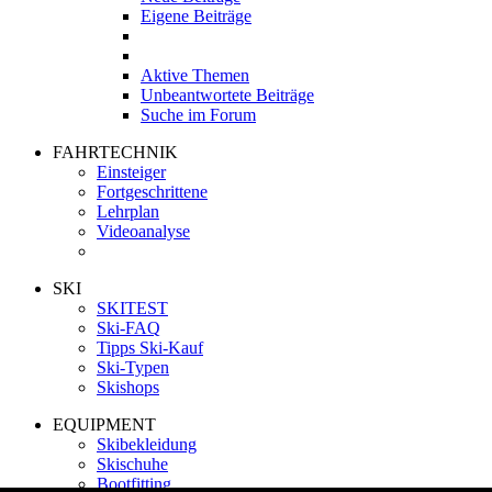
Eigene Beiträge
Aktive Themen
Unbeantwortete Beiträge
Suche im Forum
FAHRTECHNIK
Einsteiger
Fortgeschrittene
Lehrplan
Videoanalyse
SKI
SKITEST
Ski-FAQ
Tipps Ski-Kauf
Ski-Typen
Skishops
EQUIPMENT
Skibekleidung
Skischuhe
Bootfitting