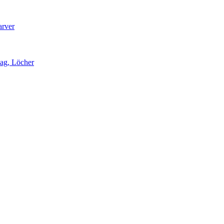
arver
lag, Löcher