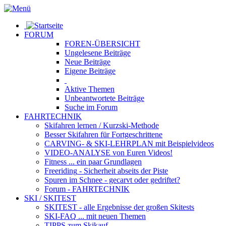
FORUM
FOREN-ÜBERSICHT
Ungelesene
Beiträge
Neue
Beiträge
Eigene
Beiträge
Aktive
Themen
Unbeantwortete
Beiträge
Suche im Forum
FAHRTECHNIK
Skifahren lernen
/ Kurzski-Methode
Besser Skifahren
für Fortgeschrittene
CARVING- & SKI-LEHRPLAN
mit Beispielvideos
VIDEO-ANALYSE
von Euren Videos!
Fitness
... ein paar Grundlagen
Freeriding
- Sicherheit abseits der Piste
Spuren im Schnee
- gecarvt oder gedriftet?
Forum
- FAHRTECHNIK
SKI / SKITEST
SKITEST
- alle Ergebnisse der großen Skitests
SKI-FAQ
... mit neuen Themen
TIPPS zum Skikauf