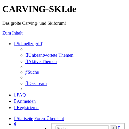
CARVING-SKI.de
Das große Carving- und Skiforum!
Zum Inhalt
Schnellzugriff
Unbeantwortete Themen
Aktive Themen
Suche
Das Team
FAQ
Anmelden
Registrieren
Startseite
Foren-Übersicht
Suche
Erwe
Suche