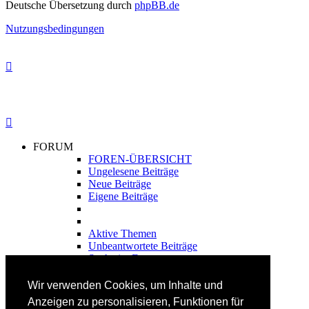
Deutsche Übersetzung durch
phpBB.de
Nutzungsbedingungen
FORUM
FOREN-ÜBERSICHT
Ungelesene Beiträge
Neue Beiträge
Eigene Beiträge
Aktive Themen
Unbeantwortete Beiträge
Suche im Forum
FAHRTECHNIK
Wir verwenden Cookies, um Inhalte und
Einsteiger
Anzeigen zu personalisieren, Funktionen für
Fortgeschrittene