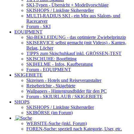
SKI-Typen
- Übersicht + Modellvorschläge
SKISHOPS / Linkliste Skihersteller
MULTI-RADIUS SKI
- ein Mix aus Slalom- und
Racecarver
Forum
- SKI
EQUIPMENT
Ski-BEKLEIDUNG
- das optimierte Zwiebelprinzip
SKISERVICE selbst gemacht
(mit Videos) - Kanten,
Belag, Löcher
TIPPS zum Skischuhkauf
inkl. GRÖSSEN-TEST
SKISCHUHE:
Bootfitting
SKIHELME
- Infos, Kaufberatung
Forum
- EQUIPMENT
SKIGEBIETE
Skireisen - Hotels und Reiseveranstalter
Reiseberichte - Skigebiete
Wallpapers
- Hintergrundbilder für den PC
Forum
- SKIURLAUB / SKIGEBIETE
SHOPS
SKISHOPS / Linkliste Skihersteller
SKIBÖRSE
(im Forum)
WEBSITE
-Suche (inkl. Forum)
FOREN
-Suche: speziell nach Kategorie, User, etc.