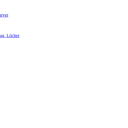
arver
lag, Löcher