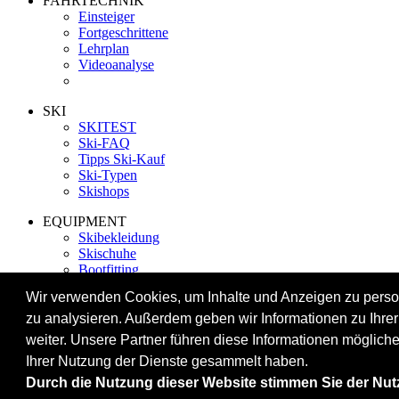
FAHRTECHNIK
Einsteiger
Fortgeschrittene
Lehrplan
Videoanalyse
SKI
SKITEST
Ski-FAQ
Tipps Ski-Kauf
Ski-Typen
Skishops
EQUIPMENT
Skibekleidung
Skischuhe
Bootfitting
Skihelme
Wir verwenden Cookies, um Inhalte und Anzeigen zu person
Skiservice selbst
zu analysieren. Außerdem geben wir Informationen zu Ihr
weiter. Unsere Partner führen diese Informationen möglich
SONSTIGES
Ihrer Nutzung der Dienste gesammelt haben.
Skireisen & -hotels
Impressum / Datenschutz
Durch die Nutzung dieser Website stimmen Sie der Nu
Mediadaten