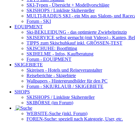
SKI-Typen
- Übersicht + Modellvorschläge
SKISHOPS / Linkliste Skihersteller
MULTI-RADIUS SKI
- ein Mix aus Slalom- und Racec
Forum
- SKI
EQUIPMENT
Ski-BEKLEIDUNG
- das optimierte Zwiebelprinzip
SKISERVICE selbst gemacht
(mit Videos) - Kanten, Be
TIPPS zum Skischuhkauf
inkl. GRÖSSEN-TEST
SKISCHUHE:
Bootfitting
SKIHELME
- Infos, Kaufberatung
Forum
- EQUIPMENT
SKIGEBIETE
Skireisen - Hotels und Reiseveranstalter
Reiseberichte - Skigebiete
Wallpapers
- Hintergrundbilder für den PC
Forum
- SKIURLAUB / SKIGEBIETE
SHOPS
SKISHOPS / Linkliste Skihersteller
SKIBÖRSE
(im Forum)
WEBSITE
-Suche (inkl. Forum)
FOREN
-Suche: speziell nach Kategorie, User, etc.