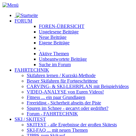
FORUM
FOREN-ÜBERSICHT
Ungelesene
Beiträge
Neue
Beiträge
Eigene
Beiträge
Aktive
Themen
Unbeantwortete
Beiträge
Suche im Forum
FAHRTECHNIK
Skifahren lernen
/ Kurzski-Methode
Besser Skifahren
für Fortgeschrittene
CARVING- & SKI-LEHRPLAN
mit Beispielvideos
VIDEO-ANALYSE
von Euren Videos!
Fitness
... ein paar Grundlagen
Freeriding
- Sicherheit abseits der Piste
Spuren im Schnee
- gecarvt oder gedriftet?
Forum
- FAHRTECHNIK
SKI / SKITEST
SKITEST
- alle Ergebnisse der großen Skitests
SKI-FAQ
... mit neuen Themen
TIPPS zum Skikauf