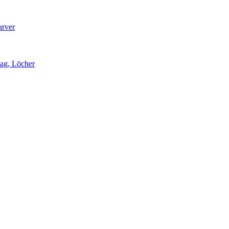
arver
lag, Löcher