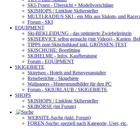
SKI-Typen
- Übersicht + Modellvorschläge
SKISHOPS / Linkliste Skihersteller
MULTI-RADIUS SKI
- ein Mix aus Slalom- und Racec
Forum
- SKI
EQUIPMENT
Ski-BEKLEIDUNG
- das optimierte Zwiebelprinzip
SKISERVICE selbst gemacht
(mit Videos) - Kanten, Be
TIPPS zum Skischuhkauf
inkl. GRÖSSEN-TEST
SKISCHUHE:
Bootfitting
SKIHELME
- Infos, Kaufberatung
Forum
- EQUIPMENT
SKIGEBIETE
Skireisen - Hotels und Reiseveranstalter
Reiseberichte - Skigebiete
Wallpapers
- Hintergrundbilder für den PC
Forum
- SKIURLAUB / SKIGEBIETE
SHOPS
SKISHOPS / Linkliste Skihersteller
SKIBÖRSE
(im Forum)
WEBSITE
-Suche (inkl. Forum)
FOREN
-Suche: speziell nach Kategorie, User, etc.