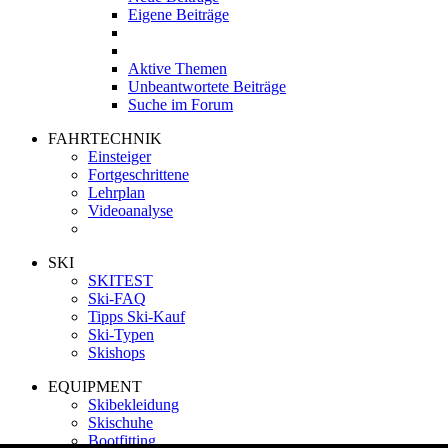
Eigene Beiträge
Aktive Themen
Unbeantwortete Beiträge
Suche im Forum
FAHRTECHNIK
Einsteiger
Fortgeschrittene
Lehrplan
Videoanalyse
SKI
SKITEST
Ski-FAQ
Tipps Ski-Kauf
Ski-Typen
Skishops
EQUIPMENT
Skibekleidung
Skischuhe
Bootfitting