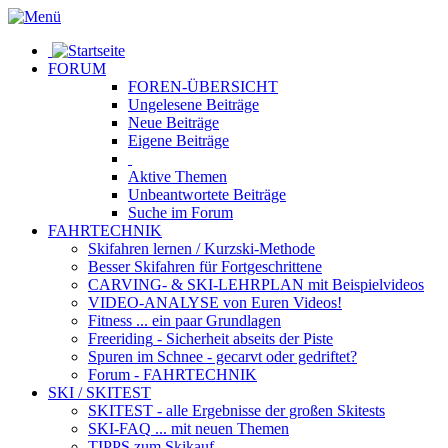
FORUM
FOREN-ÜBERSICHT
Ungelesene
Beiträge
Neue
Beiträge
Eigene
Beiträge
Aktive
Themen
Unbeantwortete
Beiträge
Suche im Forum
FAHRTECHNIK
Skifahren lernen
/ Kurzski-Methode
Besser Skifahren
für Fortgeschrittene
CARVING- & SKI-LEHRPLAN
mit Beispielvideos
VIDEO-ANALYSE
von Euren Videos!
Fitness
... ein paar Grundlagen
Freeriding
- Sicherheit abseits der Piste
Spuren im Schnee
- gecarvt oder gedriftet?
Forum
- FAHRTECHNIK
SKI / SKITEST
SKITEST
- alle Ergebnisse der großen Skitests
SKI-FAQ
... mit neuen Themen
TIPPS zum Skikauf