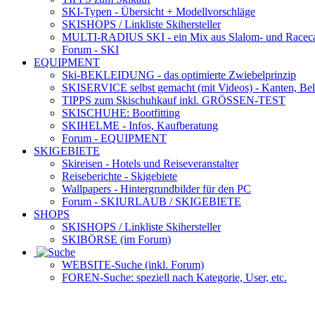
SKI-Typen
- Übersicht + Modellvorschläge
SKISHOPS / Linkliste Skihersteller
MULTI-RADIUS SKI
- ein Mix aus Slalom- und Racec
Forum
- SKI
EQUIPMENT
Ski-BEKLEIDUNG
- das optimierte Zwiebelprinzip
SKISERVICE selbst gemacht
(mit Videos) - Kanten, Be
TIPPS zum Skischuhkauf
inkl. GRÖSSEN-TEST
SKISCHUHE:
Bootfitting
SKIHELME
- Infos, Kaufberatung
Forum
- EQUIPMENT
SKIGEBIETE
Skireisen - Hotels und Reiseveranstalter
Reiseberichte - Skigebiete
Wallpapers
- Hintergrundbilder für den PC
Forum
- SKIURLAUB / SKIGEBIETE
SHOPS
SKISHOPS / Linkliste Skihersteller
SKIBÖRSE
(im Forum)
WEBSITE
-Suche (inkl. Forum)
FOREN
-Suche: speziell nach Kategorie, User, etc.