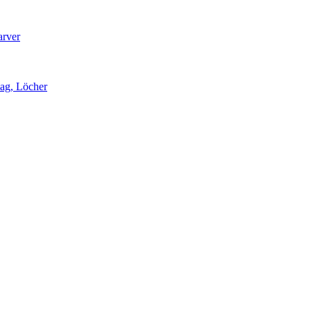
arver
lag, Löcher