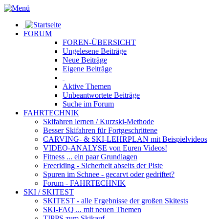
FORUM
FOREN-ÜBERSICHT
Ungelesene
Beiträge
Neue
Beiträge
Eigene
Beiträge
Aktive
Themen
Unbeantwortete
Beiträge
Suche im Forum
FAHRTECHNIK
Skifahren lernen
/ Kurzski-Methode
Besser Skifahren
für Fortgeschrittene
CARVING- & SKI-LEHRPLAN
mit Beispielvideos
VIDEO-ANALYSE
von Euren Videos!
Fitness
... ein paar Grundlagen
Freeriding
- Sicherheit abseits der Piste
Spuren im Schnee
- gecarvt oder gedriftet?
Forum
- FAHRTECHNIK
SKI / SKITEST
SKITEST
- alle Ergebnisse der großen Skitests
SKI-FAQ
... mit neuen Themen
TIPPS zum Skikauf