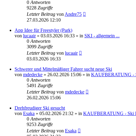
0
Antworten
9228
Zugriffe
Letzter Beitrag
von
Andre75
27.03.2026 12:10
App Idee für Freestyler (Park)
von
lucaair
» 03.03.2026 16:33 » in
SKI - allgemein ...
0
Antworten
3099
Zugriffe
Letzter Beitrag
von
lucaair
03.03.2026 16:33
Schwerer und Mittelmäßiger Fahrer sucht neue Ski
von
mdedecke
» 26.02.2026 15:06 » in
KAUFBERATUNG - 
0
Antworten
5491
Zugriffe
Letzter Beitrag
von
mdedecke
26.02.2026 15:06
Drehfreudiger Ski gesucht
von
Esaka
» 05.02.2026 21:32 » in
KAUFBERATUNG - Ski
0
Antworten
9253
Zugriffe
Letzter Beitrag
von
Esaka