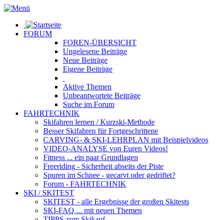
FORUM
FOREN-ÜBERSICHT
Ungelesene
Beiträge
Neue
Beiträge
Eigene
Beiträge
Aktive
Themen
Unbeantwortete
Beiträge
Suche im Forum
FAHRTECHNIK
Skifahren lernen
/ Kurzski-Methode
Besser Skifahren
für Fortgeschrittene
CARVING- & SKI-LEHRPLAN
mit Beispielvideos
VIDEO-ANALYSE
von Euren Videos!
Fitness
... ein paar Grundlagen
Freeriding
- Sicherheit abseits der Piste
Spuren im Schnee
- gecarvt oder gedriftet?
Forum
- FAHRTECHNIK
SKI / SKITEST
SKITEST
- alle Ergebnisse der großen Skitests
SKI-FAQ
... mit neuen Themen
TIPPS zum Skikauf