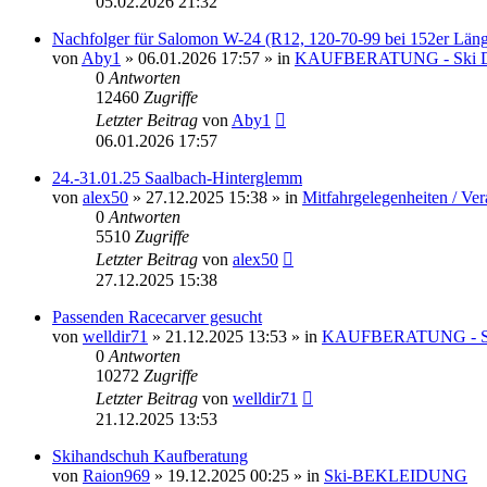
05.02.2026 21:32
Nachfolger für Salomon W-24 (R12, 120-70-99 bei 152er Läng
von
Aby1
» 06.01.2026 17:57 » in
KAUFBERATUNG - Ski
0
Antworten
12460
Zugriffe
Letzter Beitrag
von
Aby1
06.01.2026 17:57
24.-31.01.25 Saalbach-Hinterglemm
von
alex50
» 27.12.2025 15:38 » in
Mitfahrgelegenheiten / Ve
0
Antworten
5510
Zugriffe
Letzter Beitrag
von
alex50
27.12.2025 15:38
Passenden Racecarver gesucht
von
welldir71
» 21.12.2025 13:53 » in
KAUFBERATUNG - S
0
Antworten
10272
Zugriffe
Letzter Beitrag
von
welldir71
21.12.2025 13:53
Skihandschuh Kaufberatung
von
Raion969
» 19.12.2025 00:25 » in
Ski-BEKLEIDUNG