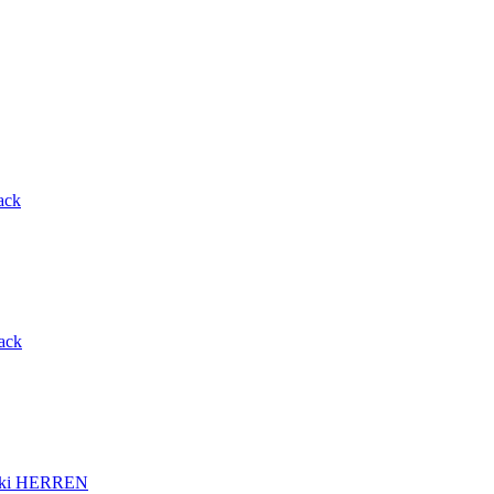
ack
ack
ki HERREN