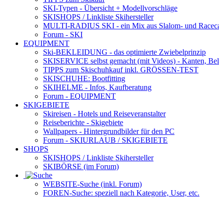
SKI-Typen
- Übersicht + Modellvorschläge
SKISHOPS / Linkliste Skihersteller
MULTI-RADIUS SKI
- ein Mix aus Slalom- und Racec
Forum
- SKI
EQUIPMENT
Ski-BEKLEIDUNG
- das optimierte Zwiebelprinzip
SKISERVICE selbst gemacht
(mit Videos) - Kanten, Be
TIPPS zum Skischuhkauf
inkl. GRÖSSEN-TEST
SKISCHUHE:
Bootfitting
SKIHELME
- Infos, Kaufberatung
Forum
- EQUIPMENT
SKIGEBIETE
Skireisen - Hotels und Reiseveranstalter
Reiseberichte - Skigebiete
Wallpapers
- Hintergrundbilder für den PC
Forum
- SKIURLAUB / SKIGEBIETE
SHOPS
SKISHOPS / Linkliste Skihersteller
SKIBÖRSE
(im Forum)
WEBSITE
-Suche (inkl. Forum)
FOREN
-Suche: speziell nach Kategorie, User, etc.