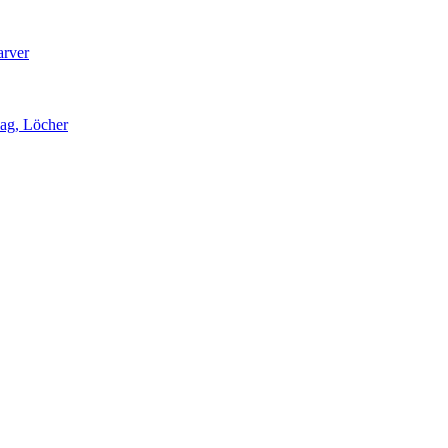
arver
lag, Löcher