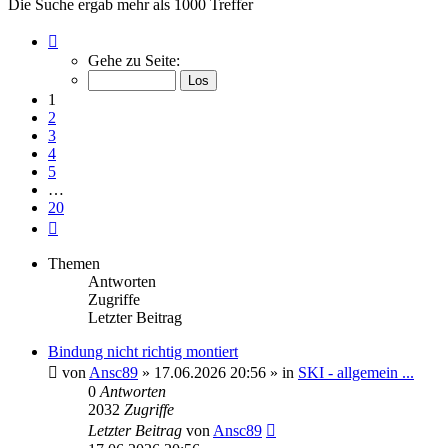
Die Suche ergab mehr als 1000 Treffer
Seite
1
Gehe zu Seite:
von
20
1
2
3
4
5
…
20
Nächste
Themen
Antworten
Zugriffe
Letzter Beitrag
Bindung nicht richtig montiert
von
Ansc89
» 17.06.2026 20:56 » in
SKI - allgemein ...
0
Antworten
2032
Zugriffe
Letzter Beitrag
von
Ansc89