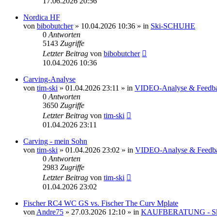
17.06.2026 20:56
Nordica HF
von
bibobutcher
» 10.04.2026 10:36 » in
Ski-SCHUHE
0
Antworten
5143
Zugriffe
Letzter Beitrag
von
bibobutcher
10.04.2026 10:36
Carving-Analyse
von
tim-ski
» 01.04.2026 23:11 » in
VIDEO-Analyse & Feedb
0
Antworten
3650
Zugriffe
Letzter Beitrag
von
tim-ski
01.04.2026 23:11
Carving - mein Sohn
von
tim-ski
» 01.04.2026 23:02 » in
VIDEO-Analyse & Feedb
0
Antworten
2983
Zugriffe
Letzter Beitrag
von
tim-ski
01.04.2026 23:02
Fischer RC4 WC GS vs. Fischer The Curv Mplate
von
Andre75
» 27.03.2026 12:10 » in
KAUFBERATUNG - S