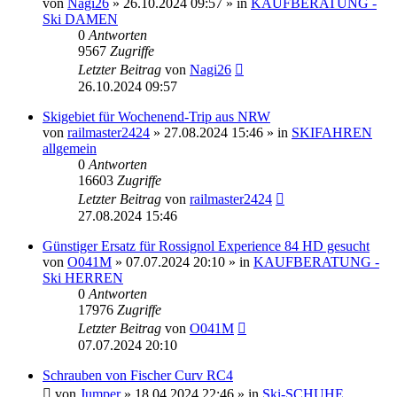
von
Nagi26
» 26.10.2024 09:57 » in
KAUFBERATUNG -
Ski DAMEN
0
Antworten
9567
Zugriffe
Letzter Beitrag
von
Nagi26
26.10.2024 09:57
Skigebiet für Wochenend-Trip aus NRW
von
railmaster2424
» 27.08.2024 15:46 » in
SKIFAHREN
allgemein
0
Antworten
16603
Zugriffe
Letzter Beitrag
von
railmaster2424
27.08.2024 15:46
Günstiger Ersatz für Rossignol Experience 84 HD gesucht
von
O041M
» 07.07.2024 20:10 » in
KAUFBERATUNG -
Ski HERREN
0
Antworten
17976
Zugriffe
Letzter Beitrag
von
O041M
07.07.2024 20:10
Schrauben von Fischer Curv RC4
von
Jumper
» 18.04.2024 22:46 » in
Ski-SCHUHE