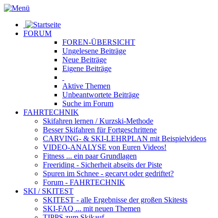
FORUM
FOREN-ÜBERSICHT
Ungelesene
Beiträge
Neue
Beiträge
Eigene
Beiträge
Aktive
Themen
Unbeantwortete
Beiträge
Suche im Forum
FAHRTECHNIK
Skifahren lernen
/ Kurzski-Methode
Besser Skifahren
für Fortgeschrittene
CARVING- & SKI-LEHRPLAN
mit Beispielvideos
VIDEO-ANALYSE
von Euren Videos!
Fitness
... ein paar Grundlagen
Freeriding
- Sicherheit abseits der Piste
Spuren im Schnee
- gecarvt oder gedriftet?
Forum
- FAHRTECHNIK
SKI / SKITEST
SKITEST
- alle Ergebnisse der großen Skitests
SKI-FAQ
... mit neuen Themen
TIPPS zum Skikauf