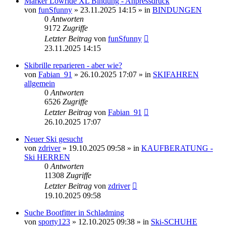
Marker Lowride XL Bindung - Anpressdruck
von
funSfunny
» 23.11.2025 14:15 » in
BINDUNGEN
0
Antworten
9172
Zugriffe
Letzter Beitrag
von
funSfunny
23.11.2025 14:15
Skibrille reparieren - aber wie?
von
Fabian_91
» 26.10.2025 17:07 » in
SKIFAHREN
allgemein
0
Antworten
6526
Zugriffe
Letzter Beitrag
von
Fabian_91
26.10.2025 17:07
Neuer Ski gesucht
von
zdriver
» 19.10.2025 09:58 » in
KAUFBERATUNG -
Ski HERREN
0
Antworten
11308
Zugriffe
Letzter Beitrag
von
zdriver
19.10.2025 09:58
Suche Bootfitter in Schladming
von
sporty123
» 12.10.2025 09:38 » in
Ski-SCHUHE