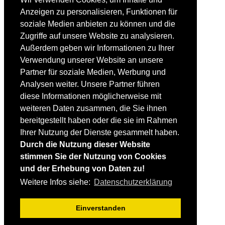
Einsteiger
Anzeigen zu personalisieren, Funktionen für
Fortgeschrittene
soziale Medien anbieten zu können und die
Lehrplan
Videoanalyse
Zugriffe auf unsere Website zu analysieren.
Außerdem geben wir Informationen zu Ihrer
SKI
Verwendung unserer Website an unsere
SKITEST
Partner für soziale Medien, Werbung und
Ski-FAQ
Analysen weiter. Unsere Partner führen
Tipps Ski-Kauf
Ski-Typen
diese Informationen möglicherweise mit
Skishops
weiteren Daten zusammen, die Sie ihnen
bereitgestellt haben oder die sie im Rahmen
EQUIPMENT
Skibekleidung
Ihrer Nutzung der Dienste gesammelt haben.
Skischuhe
Durch die Nutzung dieser Website
Bootfitting
stimmen Sie der Nutzung von Cookies
Skihelme
Skiservice selbst
und der Erhebung von Daten zu!
Weitere Infos siehe:
Datenschutzerklärung
SONSTIGES
Skireisen & -hotels
Einverstanden
Impressum / Datenschutz
Mediadaten