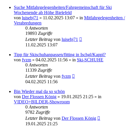
Suche Mitfahrgelegenheiten/Fahrgemeinschaft für Ski
Wochenende ab Höhe Bielefeld
von
luisebj71
» 11.02.2025 13:07 » in
Mitfahrgelegenheiten /
Verabredungen
0
Antworten
19893
Zugriffe
Letzter Beitrag
von
luisebj71
11.02.2025 13:07
Tipp für Skischuhanpassen/fitting in Ischgl/Kappl?
von
fvzm
» 04.02.2025 11:56 » in
Ski-SCHUHE
0
Antworten
11339
Zugriffe
Letzter Beitrag
von
fvzm
04.02.2025 11:56
Bin Wieder mal da so schön
von
Der Flossen König
» 19.01.2025 21:25 » in
VIDEO+BILDER-Showroom
0
Antworten
9782
Zugriffe
Letzter Beitrag
von
Der Flossen König
19.01.2025 21:25