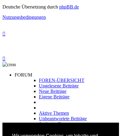
Deutsche Übersetzung durch
phpBB.de
Nutzungsbedingungen
FORUM
FOREN-ÜBERSICHT
Ungelesene Beiträge
Neue Beiträge
Eigene Beiträge
Aktive Themen
Unbeantwortete Beiträge
Suche im Forum
FAHRTECHNIK
Wir verwenden Cookies, um Inhalte und