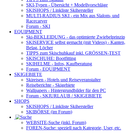
SKI-Typen
- Übersicht + Modellvorschläge
SKISHOPS / Linkliste Skihersteller
MULTI-RADIUS SKI
- ein Mix aus Slalom- und
Racecarver
Forum
- SKI
EQUIPMENT
Ski-BEKLEIDUNG
- das optimierte Zwiebelprinzip
SKISERVICE selbst gemacht
(mit Videos) - Kanten,
Belag, Löcher
TIPPS zum Skischuhkauf
inkl. GRÖSSEN-TEST
SKISCHUHE:
Bootfitting
SKIHELME
- Infos, Kaufberatung
Forum
- EQUIPMENT
SKIGEBIETE
Skireisen - Hotels und Reiseveranstalter
Reiseberichte - Skigebiete
Wallpapers
- Hintergrundbilder für den PC
Forum
- SKIURLAUB / SKIGEBIETE
SHOPS
SKISHOPS / Linkliste Skihersteller
SKIBÖRSE
(im Forum)
WEBSITE
-Suche (inkl. Forum)
FOREN
-Suche: speziell nach Kategorie, User, etc.