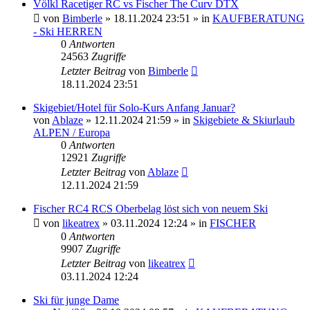
Völkl Racetiger RC vs Fischer The Curv DTX
von
Bimberle
» 18.11.2024 23:51 » in
KAUFBERATUNG
- Ski HERREN
0
Antworten
24563
Zugriffe
Letzter Beitrag
von
Bimberle
18.11.2024 23:51
Skigebiet/Hotel für Solo-Kurs Anfang Januar?
von
Ablaze
» 12.11.2024 21:59 » in
Skigebiete & Skiurlaub
ALPEN / Europa
0
Antworten
12921
Zugriffe
Letzter Beitrag
von
Ablaze
12.11.2024 21:59
Fischer RC4 RCS Oberbelag löst sich von neuem Ski
von
likeatrex
» 03.11.2024 12:24 » in
FISCHER
0
Antworten
9907
Zugriffe
Letzter Beitrag
von
likeatrex
03.11.2024 12:24
Ski für junge Dame