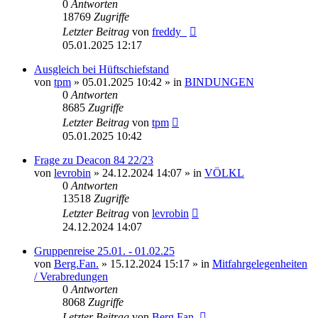
0
Antworten
18769
Zugriffe
Letzter Beitrag
von
freddy_
05.01.2025 12:17
Ausgleich bei Hüftschiefstand
von
tpm
» 05.01.2025 10:42 » in
BINDUNGEN
0
Antworten
8685
Zugriffe
Letzter Beitrag
von
tpm
05.01.2025 10:42
Frage zu Deacon 84 22/23
von
levrobin
» 24.12.2024 14:07 » in
VÖLKL
0
Antworten
13518
Zugriffe
Letzter Beitrag
von
levrobin
24.12.2024 14:07
Gruppenreise 25.01. - 01.02.25
von
Berg.Fan.
» 15.12.2024 15:17 » in
Mitfahrgelegenheiten
/ Verabredungen
0
Antworten
8068
Zugriffe
Letzter Beitrag
von
Berg.Fan.