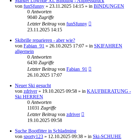
Marker Lowride XL Bindung - Anpressdruck
von
funSfunny
» 23.11.2025 14:15 » in
BINDUNGEN
0
Antworten
9040
Zugriffe
Letzter Beitrag
von
funSfunny
23.11.2025 14:15
Skibrille reparieren - aber wie?
von
Fabian_91
» 26.10.2025 17:07 » in
SKIFAHREN
allgemein
0
Antworten
6430
Zugriffe
Letzter Beitrag
von
Fabian_91
26.10.2025 17:07
Neuer Ski gesucht
von
zdriver
» 19.10.2025 09:58 » in
KAUFBERATUNG -
Ski HERREN
0
Antworten
11031
Zugriffe
Letzter Beitrag
von
zdriver
19.10.2025 09:58
Suche Bootfitter in Schladming
von
sporty123
» 12.10.2025 09:38 » in
Ski-SCHUHE