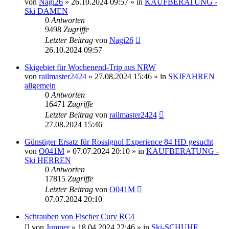
von
Nagi26
» 26.10.2024 09:57 » in
KAUFBERATUNG -
Ski DAMEN
0
Antworten
9498
Zugriffe
Letzter Beitrag
von
Nagi26
26.10.2024 09:57
Skigebiet für Wochenend-Trip aus NRW
von
railmaster2424
» 27.08.2024 15:46 » in
SKIFAHREN
allgemein
0
Antworten
16471
Zugriffe
Letzter Beitrag
von
railmaster2424
27.08.2024 15:46
Günstiger Ersatz für Rossignol Experience 84 HD gesucht
von
O041M
» 07.07.2024 20:10 » in
KAUFBERATUNG -
Ski HERREN
0
Antworten
17815
Zugriffe
Letzter Beitrag
von
O041M
07.07.2024 20:10
Schrauben von Fischer Curv RC4
von
Jumper
» 18.04.2024 22:46 » in
Ski-SCHUHE