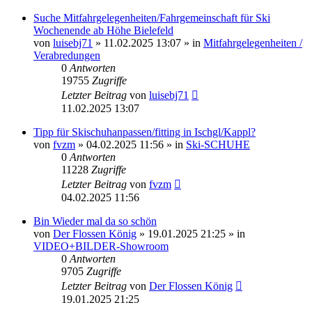
Suche Mitfahrgelegenheiten/Fahrgemeinschaft für Ski
Wochenende ab Höhe Bielefeld
von
luisebj71
» 11.02.2025 13:07 » in
Mitfahrgelegenheiten /
Verabredungen
0
Antworten
19755
Zugriffe
Letzter Beitrag
von
luisebj71
11.02.2025 13:07
Tipp für Skischuhanpassen/fitting in Ischgl/Kappl?
von
fvzm
» 04.02.2025 11:56 » in
Ski-SCHUHE
0
Antworten
11228
Zugriffe
Letzter Beitrag
von
fvzm
04.02.2025 11:56
Bin Wieder mal da so schön
von
Der Flossen König
» 19.01.2025 21:25 » in
VIDEO+BILDER-Showroom
0
Antworten
9705
Zugriffe
Letzter Beitrag
von
Der Flossen König
19.01.2025 21:25