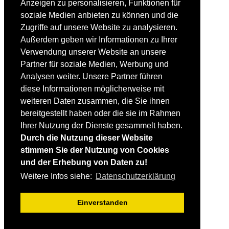
Anzeigen zu personalisieren, Funktionen für
Fortgeschrittene
soziale Medien anbieten zu können und die
Lehrplan
Videoanalyse
Zugriffe auf unsere Website zu analysieren.
Außerdem geben wir Informationen zu Ihrer
SKI
Verwendung unserer Website an unsere
SKITEST
Partner für soziale Medien, Werbung und
Ski-FAQ
Analysen weiter. Unsere Partner führen
Tipps Ski-Kauf
Ski-Typen
diese Informationen möglicherweise mit
Skishops
weiteren Daten zusammen, die Sie ihnen
bereitgestellt haben oder die sie im Rahmen
EQUIPMENT
Skibekleidung
Ihrer Nutzung der Dienste gesammelt haben.
Skischuhe
Durch die Nutzung dieser Website
Bootfitting
stimmen Sie der Nutzung von Cookies
Skihelme
Skiservice selbst
und der Erhebung von Daten zu!
Weitere Infos siehe:
Datenschutzerklärung
SONSTIGES
Skireisen & -hotels
Einverstanden
Impressum / Datenschutz
Mediadaten
Startseite