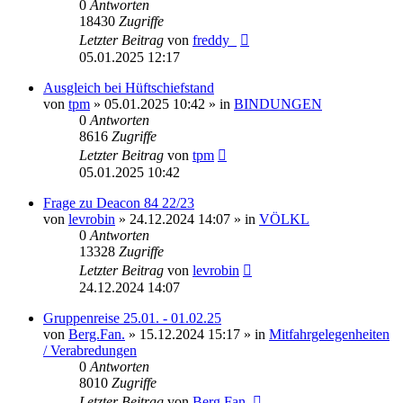
0
Antworten
18430
Zugriffe
Letzter Beitrag
von
freddy_
05.01.2025 12:17
Ausgleich bei Hüftschiefstand
von
tpm
» 05.01.2025 10:42 » in
BINDUNGEN
0
Antworten
8616
Zugriffe
Letzter Beitrag
von
tpm
05.01.2025 10:42
Frage zu Deacon 84 22/23
von
levrobin
» 24.12.2024 14:07 » in
VÖLKL
0
Antworten
13328
Zugriffe
Letzter Beitrag
von
levrobin
24.12.2024 14:07
Gruppenreise 25.01. - 01.02.25
von
Berg.Fan.
» 15.12.2024 15:17 » in
Mitfahrgelegenheiten
/ Verabredungen
0
Antworten
8010
Zugriffe
Letzter Beitrag
von
Berg.Fan.