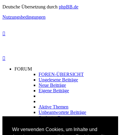
Deutsche Übersetzung durch
phpBB.de
Nutzungsbedingungen
FORUM
FOREN-ÜBERSICHT
Ungelesene Beiträge
Neue Beiträge
Eigene Beiträge
Aktive Themen
Unbeantwortete Beiträge
Suche im Forum
FAHRTECHNIK
Wir verwenden Cookies, um Inhalte und
Einsteiger