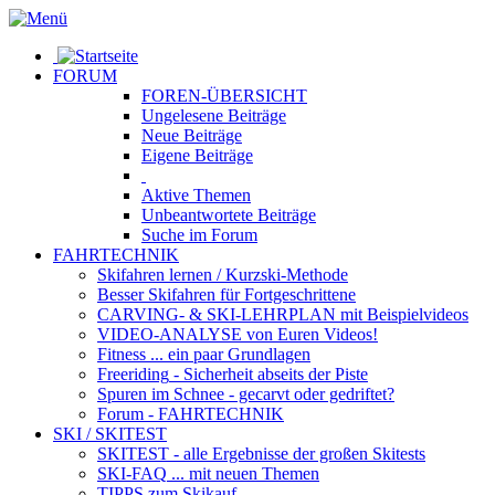
FORUM
FOREN-ÜBERSICHT
Ungelesene
Beiträge
Neue
Beiträge
Eigene
Beiträge
Aktive
Themen
Unbeantwortete
Beiträge
Suche im Forum
FAHRTECHNIK
Skifahren lernen
/ Kurzski-Methode
Besser Skifahren
für Fortgeschrittene
CARVING- & SKI-LEHRPLAN
mit Beispielvideos
VIDEO-ANALYSE
von Euren Videos!
Fitness
... ein paar Grundlagen
Freeriding
- Sicherheit abseits der Piste
Spuren im Schnee
- gecarvt oder gedriftet?
Forum
- FAHRTECHNIK
SKI / SKITEST
SKITEST
- alle Ergebnisse der großen Skitests
SKI-FAQ
... mit neuen Themen
TIPPS zum Skikauf