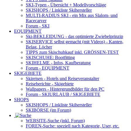
SKI-Typen
- Übersicht + Modellvorschläge
SKISHOPS / Linkliste Skihersteller
MULTI-RADIUS SKI
- ein Mix aus Slalom- und
Racecarver
Forum
- SKI
EQUIPMENT
Ski-BEKLEIDUNG
- das optimierte Zwiebelprinzip
SKISERVICE selbst gemacht
(mit Videos) - Kanten,
Belag, Löcher
TIPPS zum Skischuhkauf
inkl. GRÖSSEN-TEST
SKISCHUHE:
Bootfitting
SKIHELME
- Infos, Kaufberatung
Forum
- EQUIPMENT
SKIGEBIETE
Skireisen - Hotels und Reiseveranstalter
Reiseberichte - Skigebiete
Wallpapers
- Hintergrundbilder für den PC
Forum
- SKIURLAUB / SKIGEBIETE
SHOPS
SKISHOPS / Linkliste Skihersteller
SKIBÖRSE
(im Forum)
WEBSITE
-Suche (inkl. Forum)
FOREN
-Suche: speziell nach Kategorie, User, etc.