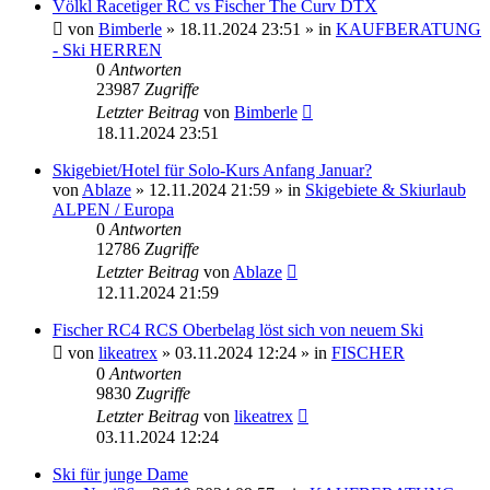
Völkl Racetiger RC vs Fischer The Curv DTX
von
Bimberle
» 18.11.2024 23:51 » in
KAUFBERATUNG
- Ski HERREN
0
Antworten
23987
Zugriffe
Letzter Beitrag
von
Bimberle
18.11.2024 23:51
Skigebiet/Hotel für Solo-Kurs Anfang Januar?
von
Ablaze
» 12.11.2024 21:59 » in
Skigebiete & Skiurlaub
ALPEN / Europa
0
Antworten
12786
Zugriffe
Letzter Beitrag
von
Ablaze
12.11.2024 21:59
Fischer RC4 RCS Oberbelag löst sich von neuem Ski
von
likeatrex
» 03.11.2024 12:24 » in
FISCHER
0
Antworten
9830
Zugriffe
Letzter Beitrag
von
likeatrex
03.11.2024 12:24
Ski für junge Dame