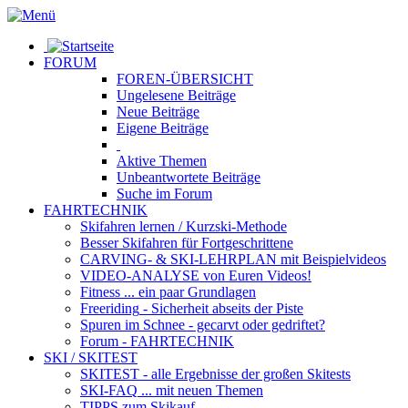
FORUM
FOREN-ÜBERSICHT
Ungelesene
Beiträge
Neue
Beiträge
Eigene
Beiträge
Aktive
Themen
Unbeantwortete
Beiträge
Suche im Forum
FAHRTECHNIK
Skifahren lernen
/ Kurzski-Methode
Besser Skifahren
für Fortgeschrittene
CARVING- & SKI-LEHRPLAN
mit Beispielvideos
VIDEO-ANALYSE
von Euren Videos!
Fitness
... ein paar Grundlagen
Freeriding
- Sicherheit abseits der Piste
Spuren im Schnee
- gecarvt oder gedriftet?
Forum
- FAHRTECHNIK
SKI / SKITEST
SKITEST
- alle Ergebnisse der großen Skitests
SKI-FAQ
... mit neuen Themen
TIPPS zum Skikauf