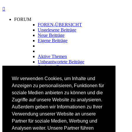
FORUM
FOREN-ÜBERSICHT
Ungelesene Beiträge
Neue Beiträge
Eigene Beiträge
Aktive Themen
Unbeantwortete Beiträge
Suche im Forum
FAHRTECHNIK
Wir verwenden Cookies, um Inhalte und
Einsteiger
Anzeigen zu personalisieren, Funktionen für
Fortgeschrittene
soziale Medien anbieten zu können und die
Lehrplan
Videoanalyse
Zugriffe auf unsere Website zu analysieren.
Außerdem geben wir Informationen zu Ihrer
SKI
Verwendung unserer Website an unsere
SKITEST
Partner für soziale Medien, Werbung und
Ski-FAQ
Analysen weiter. Unsere Partner führen
Tipps Ski-Kauf