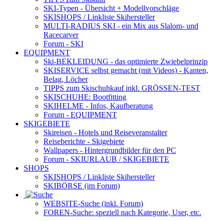
SKI-Typen
- Übersicht + Modellvorschläge
SKISHOPS / Linkliste Skihersteller
MULTI-RADIUS SKI
- ein Mix aus Slalom- und
Racecarver
Forum
- SKI
EQUIPMENT
Ski-BEKLEIDUNG
- das optimierte Zwiebelprinzip
SKISERVICE selbst gemacht
(mit Videos) - Kanten,
Belag, Löcher
TIPPS zum Skischuhkauf
inkl. GRÖSSEN-TEST
SKISCHUHE:
Bootfitting
SKIHELME
- Infos, Kaufberatung
Forum
- EQUIPMENT
SKIGEBIETE
Skireisen - Hotels und Reiseveranstalter
Reiseberichte - Skigebiete
Wallpapers
- Hintergrundbilder für den PC
Forum
- SKIURLAUB / SKIGEBIETE
SHOPS
SKISHOPS / Linkliste Skihersteller
SKIBÖRSE
(im Forum)
WEBSITE
-Suche (inkl. Forum)
FOREN
-Suche: speziell nach Kategorie, User, etc.