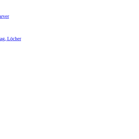
arver
lag, Löcher