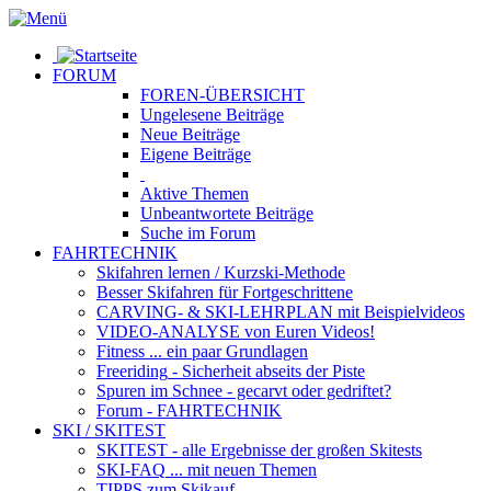
FORUM
FOREN-ÜBERSICHT
Ungelesene
Beiträge
Neue
Beiträge
Eigene
Beiträge
Aktive
Themen
Unbeantwortete
Beiträge
Suche im Forum
FAHRTECHNIK
Skifahren lernen
/ Kurzski-Methode
Besser Skifahren
für Fortgeschrittene
CARVING- & SKI-LEHRPLAN
mit Beispielvideos
VIDEO-ANALYSE
von Euren Videos!
Fitness
... ein paar Grundlagen
Freeriding
- Sicherheit abseits der Piste
Spuren im Schnee
- gecarvt oder gedriftet?
Forum
- FAHRTECHNIK
SKI / SKITEST
SKITEST
- alle Ergebnisse der großen Skitests
SKI-FAQ
... mit neuen Themen
TIPPS zum Skikauf