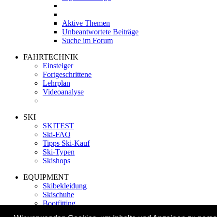
Aktive Themen
Unbeantwortete Beiträge
Suche im Forum
FAHRTECHNIK
Einsteiger
Fortgeschrittene
Lehrplan
Videoanalyse
SKI
SKITEST
Ski-FAQ
Tipps Ski-Kauf
Ski-Typen
Skishops
EQUIPMENT
Skibekleidung
Skischuhe
Bootfitting
Skihelme