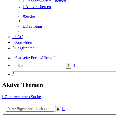
Unbeantwortete Themen
Aktive Themen
Suche
Das Team
FAQ
Anmelden
Registrieren
Startseite
Foren-Übersicht
Erweiterte
Suche
Suche
Suche
Aktive Themen
Zur erweiterten Suche
Erweiterte
Suche
Suche