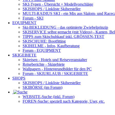
SKI-Typen
- Übersicht + Modellvorschläge
SKISHOPS / Linkliste Skihersteller
MULTI-RADIUS SKI
- ein Mix aus Slalom- und Racec
Forum
- SKI
EQUIPMENT
Ski-BEKLEIDUNG
- das optimierte Zwiebelprinzip
SKISERVICE selbst gemacht
(mit Videos) - Kanten, Be
TIPPS zum Skischuhkauf
inkl. GRÖSSEN-TEST
SKISCHUHE:
Bootfitting
SKIHELME
- Infos, Kaufberatung
Forum
- EQUIPMENT
SKIGEBIETE
Skireisen - Hotels und Reiseveranstalter
Reiseberichte - Skigebiete
Wallpapers
- Hintergrundbilder für den PC
Forum
- SKIURLAUB / SKIGEBIETE
SHOPS
SKISHOPS / Linkliste Skihersteller
SKIBÖRSE
(im Forum)
WEBSITE
-Suche (inkl. Forum)
FOREN
-Suche: speziell nach Kategorie, User, etc.