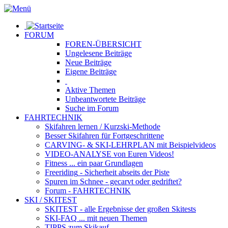
FORUM
FOREN-ÜBERSICHT
Ungelesene
Beiträge
Neue
Beiträge
Eigene
Beiträge
Aktive
Themen
Unbeantwortete
Beiträge
Suche im Forum
FAHRTECHNIK
Skifahren lernen
/ Kurzski-Methode
Besser Skifahren
für Fortgeschrittene
CARVING- & SKI-LEHRPLAN
mit Beispielvideos
VIDEO-ANALYSE
von Euren Videos!
Fitness
... ein paar Grundlagen
Freeriding
- Sicherheit abseits der Piste
Spuren im Schnee
- gecarvt oder gedriftet?
Forum
- FAHRTECHNIK
SKI / SKITEST
SKITEST
- alle Ergebnisse der großen Skitests
SKI-FAQ
... mit neuen Themen
TIPPS zum Skikauf