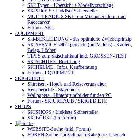
SKI-Typen
- Übersicht + Modellvorschläge
SKISHOPS / Linkliste Skihersteller
MULTI-RADIUS SKI
- ein Mix aus Slalom- und
Racecarver
Forum
- SKI
EQUIPMENT
Ski-BEKLEIDUNG
- das optimierte Zwiebelprinzip
SKISERVICE selbst gemacht
(mit Videos) - Kanten,
Belag, Löcher
TIPPS zum Skischuhkauf
inkl. GRÖSSEN-TEST
SKISCHUHE:
Bootfitting
SKIHELME
- Infos, Kaufberatung
Forum
- EQUIPMENT
SKIGEBIETE
Skireisen - Hotels und Reiseveranstalter
Reiseberichte - Skigebiete
Wallpapers
- Hintergrundbilder für den PC
Forum
- SKIURLAUB / SKIGEBIETE
SHOPS
SKISHOPS / Linkliste Skihersteller
SKIBÖRSE
(im Forum)
WEBSITE
-Suche (inkl. Forum)
FOREN
-Suche: speziell nach Kategorie, User, etc.