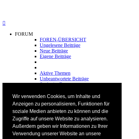
FORUM
FOREN-ÜBERSICHT
Ungelesene Beiträge
Neue Beiträge
Eigene Beiträge
Aktive Themen
Unbeantwortete Beiträge
Suche im Forum
FAHRTECHNIK
Wir verwenden Cookies, um Inhalte und
Einsteiger
Anzeigen zu personalisieren, Funktionen für
Fortgeschrittene
soziale Medien anbieten zu können und die
Lehrplan
Videoanalyse
Zugriffe auf unsere Website zu analysieren.
Außerdem geben wir Informationen zu Ihrer
SKI
Verwendung unserer Website an unsere
SKITEST