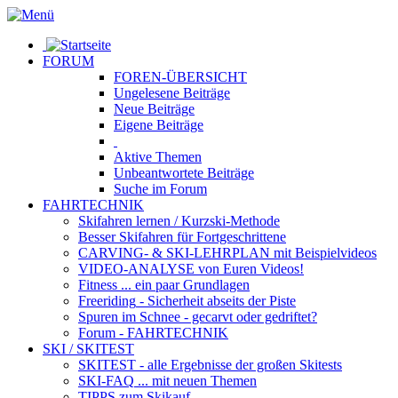
FORUM
FOREN-ÜBERSICHT
Ungelesene
Beiträge
Neue
Beiträge
Eigene
Beiträge
Aktive
Themen
Unbeantwortete
Beiträge
Suche im Forum
FAHRTECHNIK
Skifahren lernen
/ Kurzski-Methode
Besser Skifahren
für Fortgeschrittene
CARVING- & SKI-LEHRPLAN
mit Beispielvideos
VIDEO-ANALYSE
von Euren Videos!
Fitness
... ein paar Grundlagen
Freeriding
- Sicherheit abseits der Piste
Spuren im Schnee
- gecarvt oder gedriftet?
Forum
- FAHRTECHNIK
SKI / SKITEST
SKITEST
- alle Ergebnisse der großen Skitests
SKI-FAQ
... mit neuen Themen
TIPPS zum Skikauf