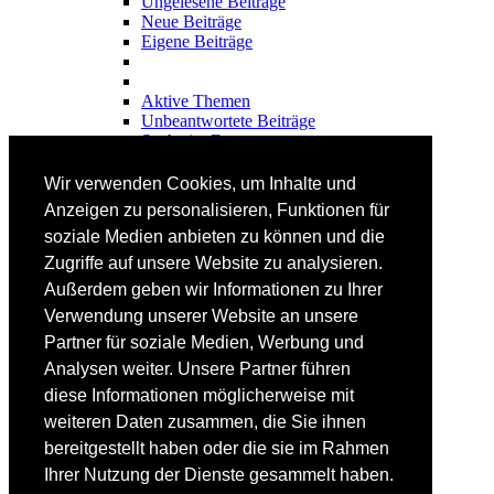
Ungelesene Beiträge
Neue Beiträge
Eigene Beiträge
Aktive Themen
Unbeantwortete Beiträge
Suche im Forum
FAHRTECHNIK
Wir verwenden Cookies, um Inhalte und
Einsteiger
Anzeigen zu personalisieren, Funktionen für
Fortgeschrittene
soziale Medien anbieten zu können und die
Lehrplan
Videoanalyse
Zugriffe auf unsere Website zu analysieren.
Außerdem geben wir Informationen zu Ihrer
SKI
Verwendung unserer Website an unsere
SKITEST
Partner für soziale Medien, Werbung und
Ski-FAQ
Analysen weiter. Unsere Partner führen
Tipps Ski-Kauf
Ski-Typen
diese Informationen möglicherweise mit
Skishops
weiteren Daten zusammen, die Sie ihnen
bereitgestellt haben oder die sie im Rahmen
EQUIPMENT
Skibekleidung
Ihrer Nutzung der Dienste gesammelt haben.
Skischuhe