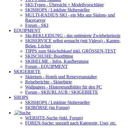
SKI-Typen
- Übersicht + Modellvorschläge
SKISHOPS / Linkliste Skihersteller
MULTI-RADIUS SKI
- ein Mix aus Slalom- und
Racecarver
Forum
- SKI
EQUIPMENT
Ski-BEKLEIDUNG
- das optimierte Zwiebelprinzip
SKISERVICE selbst gemacht
(mit Videos) - Kanten,
Belag, Löcher
TIPPS zum Skischuhkauf
inkl. GRÖSSEN-TEST
SKISCHUHE:
Bootfitting
SKIHELME
- Infos, Kaufberatung
Forum
- EQUIPMENT
SKIGEBIETE
Skireisen - Hotels und Reiseveranstalter
Reiseberichte - Skigebiete
Wallpapers
- Hintergrundbilder für den PC
Forum
- SKIURLAUB / SKIGEBIETE
SHOPS
SKISHOPS / Linkliste Skihersteller
SKIBÖRSE
(im Forum)
WEBSITE
-Suche (inkl. Forum)
FOREN
-Suche: speziell nach Kategorie, User, etc.