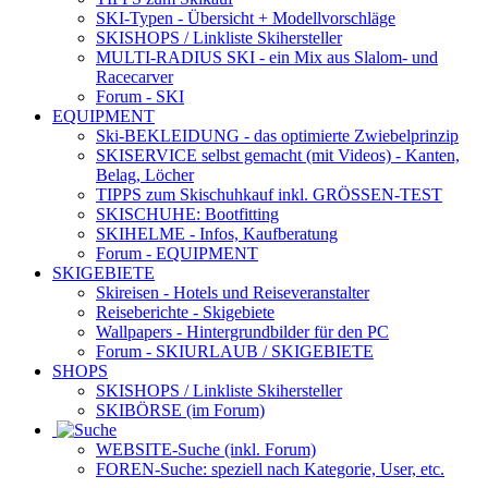
SKI-Typen
- Übersicht + Modellvorschläge
SKISHOPS / Linkliste Skihersteller
MULTI-RADIUS SKI
- ein Mix aus Slalom- und
Racecarver
Forum
- SKI
EQUIPMENT
Ski-BEKLEIDUNG
- das optimierte Zwiebelprinzip
SKISERVICE selbst gemacht
(mit Videos) - Kanten,
Belag, Löcher
TIPPS zum Skischuhkauf
inkl. GRÖSSEN-TEST
SKISCHUHE:
Bootfitting
SKIHELME
- Infos, Kaufberatung
Forum
- EQUIPMENT
SKIGEBIETE
Skireisen - Hotels und Reiseveranstalter
Reiseberichte - Skigebiete
Wallpapers
- Hintergrundbilder für den PC
Forum
- SKIURLAUB / SKIGEBIETE
SHOPS
SKISHOPS / Linkliste Skihersteller
SKIBÖRSE
(im Forum)
WEBSITE
-Suche (inkl. Forum)
FOREN
-Suche: speziell nach Kategorie, User, etc.