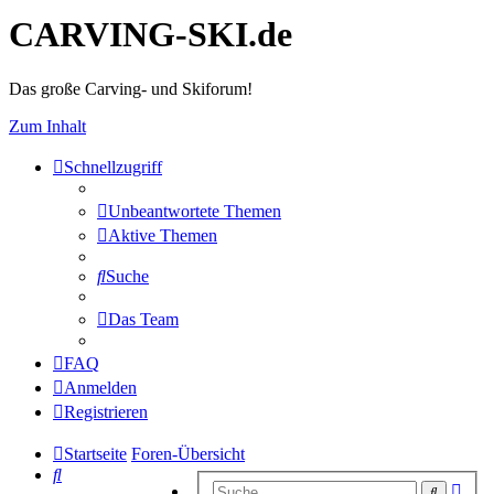
CARVING-SKI.de
Das große Carving- und Skiforum!
Zum Inhalt
Schnellzugriff
Unbeantwortete Themen
Aktive Themen
Suche
Das Team
FAQ
Anmelden
Registrieren
Startseite
Foren-Übersicht
Suche
Erwe
Suche