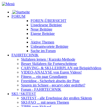
FORUM
FOREN-ÜBERSICHT
Ungelesene
Beiträge
Neue
Beiträge
Eigene
Beiträge
Aktive
Themen
Unbeantwortete
Beiträge
Suche im Forum
FAHRTECHNIK
Skifahren lernen
/ Kurzski-Methode
Besser Skifahren
für Fortgeschrittene
CARVING- & SKI-LEHRPLAN
mit Beispielvideos
VIDEO-ANALYSE
von Euren Videos!
Fitness
... ein paar Grundlagen
Freeriding
- Sicherheit abseits der Piste
Spuren im Schnee
- gecarvt oder gedriftet?
Forum
- FAHRTECHNIK
SKI / SKITEST
SKITEST
- alle Ergebnisse der großen Skitests
SKI-FAQ
... mit neuen Themen
TIPPS zum Skikauf