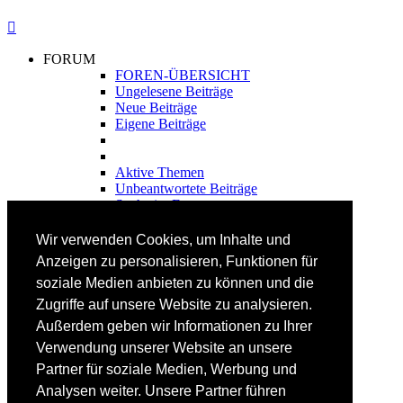
FORUM
FOREN-ÜBERSICHT
Ungelesene Beiträge
Neue Beiträge
Eigene Beiträge
Aktive Themen
Unbeantwortete Beiträge
Suche im Forum
FAHRTECHNIK
Wir verwenden Cookies, um Inhalte und
Einsteiger
Anzeigen zu personalisieren, Funktionen für
Fortgeschrittene
soziale Medien anbieten zu können und die
Lehrplan
Videoanalyse
Zugriffe auf unsere Website zu analysieren.
Außerdem geben wir Informationen zu Ihrer
SKI
Verwendung unserer Website an unsere
SKITEST
Partner für soziale Medien, Werbung und
Ski-FAQ
Analysen weiter. Unsere Partner führen
Tipps Ski-Kauf