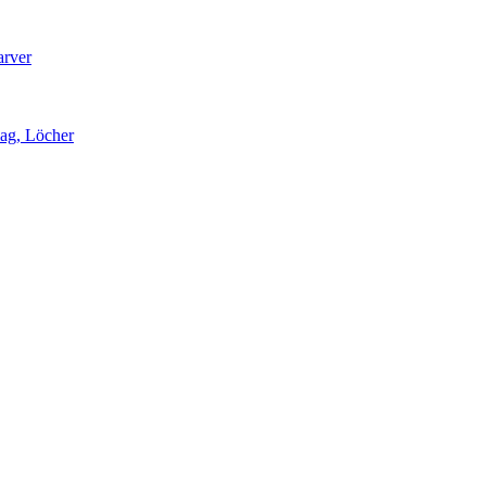
arver
lag, Löcher