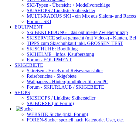
SKI-Typen
- Übersicht + Modellvorschläge
SKISHOPS / Linkliste Skihersteller
MULTI-RADIUS SKI
- ein Mix aus Slalom- und Racec
Forum
- SKI
EQUIPMENT
Ski-BEKLEIDUNG
- das optimierte Zwiebelprinzip
SKISERVICE selbst gemacht
(mit Videos) - Kanten, Be
TIPPS zum Skischuhkauf
inkl. GRÖSSEN-TEST
SKISCHUHE:
Bootfitting
SKIHELME
- Infos, Kaufberatung
Forum
- EQUIPMENT
SKIGEBIETE
Skireisen - Hotels und Reiseveranstalter
Reiseberichte - Skigebiete
Wallpapers
- Hintergrundbilder für den PC
Forum
- SKIURLAUB / SKIGEBIETE
SHOPS
SKISHOPS / Linkliste Skihersteller
SKIBÖRSE
(im Forum)
WEBSITE
-Suche (inkl. Forum)
FOREN
-Suche: speziell nach Kategorie, User, etc.