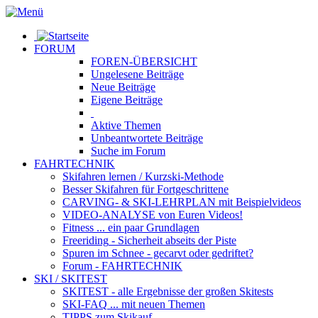
FORUM
FOREN-ÜBERSICHT
Ungelesene
Beiträge
Neue
Beiträge
Eigene
Beiträge
Aktive
Themen
Unbeantwortete
Beiträge
Suche im Forum
FAHRTECHNIK
Skifahren lernen
/ Kurzski-Methode
Besser Skifahren
für Fortgeschrittene
CARVING- & SKI-LEHRPLAN
mit Beispielvideos
VIDEO-ANALYSE
von Euren Videos!
Fitness
... ein paar Grundlagen
Freeriding
- Sicherheit abseits der Piste
Spuren im Schnee
- gecarvt oder gedriftet?
Forum
- FAHRTECHNIK
SKI / SKITEST
SKITEST
- alle Ergebnisse der großen Skitests
SKI-FAQ
... mit neuen Themen
TIPPS zum Skikauf