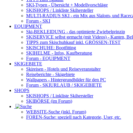
SKI-Typen
- Übersicht + Modellvorschläge
SKISHOPS / Linkliste Skihersteller
MULTI-RADIUS SKI
- ein Mix aus Slalom- und Racec
Forum
- SKI
EQUIPMENT
Ski-BEKLEIDUNG
- das optimierte Zwiebelprinzip
SKISERVICE selbst gemacht
(mit Videos) - Kanten, Be
TIPPS zum Skischuhkauf
inkl. GRÖSSEN-TEST
SKISCHUHE:
Bootfitting
SKIHELME
- Infos, Kaufberatung
Forum
- EQUIPMENT
SKIGEBIETE
Skireisen - Hotels und Reiseveranstalter
Reiseberichte - Skigebiete
Wallpapers
- Hintergrundbilder für den PC
Forum
- SKIURLAUB / SKIGEBIETE
SHOPS
SKISHOPS / Linkliste Skihersteller
SKIBÖRSE
(im Forum)
WEBSITE
-Suche (inkl. Forum)
FOREN
-Suche: speziell nach Kategorie, User, etc.