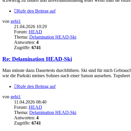
schwierig zu finden und unverhältnismässig teuer wenn man sie einzeln
Rufe den Beitrag auf
von
gebi1
21.04.2026 10:29
Forum:
HEAD
Thema:
Delamination HEAD-Ski
Antworten:
4
Zugriffe:
6741
Re: Delamination HEAD-Ski
Man müsste dazu Dauertests durchführen. Ski sind für mich Gebrauchsg
wie die Parkski meines Sohnes nach einer Saison aussehen. Topsheet a
Rufe den Beitrag auf
von
gebi1
11.04.2026 08:40
Forum:
HEAD
Thema:
Delamination HEAD-Ski
Antworten:
4
Zugriffe:
6741