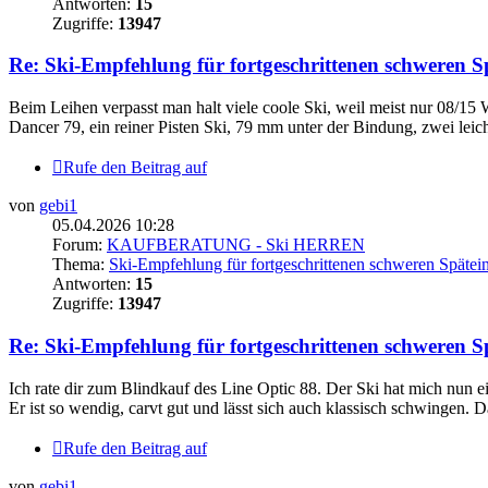
Antworten:
15
Zugriffe:
13947
Re: Ski-Empfehlung für fortgeschrittenen schweren Spä
Beim Leihen verpasst man halt viele coole Ski, weil meist nur 08/15
Dancer 79, ein reiner Pisten Ski, 79 mm unter der Bindung, zwei leicht
Rufe den Beitrag auf
von
gebi1
05.04.2026 10:28
Forum:
KAUFBERATUNG - Ski HERREN
Thema:
Ski-Empfehlung für fortgeschrittenen schweren Späteins
Antworten:
15
Zugriffe:
13947
Re: Ski-Empfehlung für fortgeschrittenen schweren Spä
Ich rate dir zum Blindkauf des Line Optic 88. Der Ski hat mich nun 
Er ist so wendig, carvt gut und lässt sich auch klassisch schwingen. D
Rufe den Beitrag auf
von
gebi1