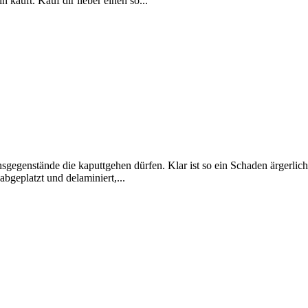
 kauft. Kauf dir lieber einen so...
egenstände die kaputtgehen dürfen. Klar ist so ein Schaden ärgerlich a
bgeplatzt und delaminiert,...