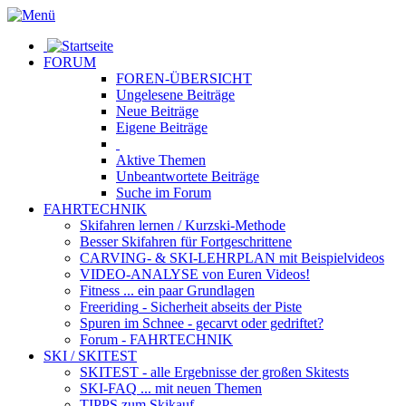
FORUM
FOREN-ÜBERSICHT
Ungelesene
Beiträge
Neue
Beiträge
Eigene
Beiträge
Aktive
Themen
Unbeantwortete
Beiträge
Suche im Forum
FAHRTECHNIK
Skifahren lernen
/ Kurzski-Methode
Besser Skifahren
für Fortgeschrittene
CARVING- & SKI-LEHRPLAN
mit Beispielvideos
VIDEO-ANALYSE
von Euren Videos!
Fitness
... ein paar Grundlagen
Freeriding
- Sicherheit abseits der Piste
Spuren im Schnee
- gecarvt oder gedriftet?
Forum
- FAHRTECHNIK
SKI / SKITEST
SKITEST
- alle Ergebnisse der großen Skitests
SKI-FAQ
... mit neuen Themen
TIPPS zum Skikauf