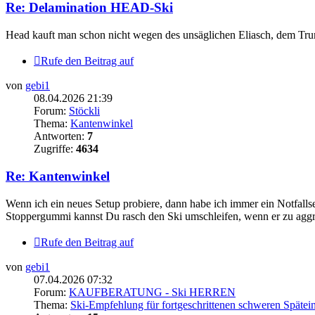
Re: Delamination HEAD-Ski
Head kauft man schon nicht wegen des unsäglichen Eliasch, dem Tru
Rufe den Beitrag auf
von
gebi1
08.04.2026 21:39
Forum:
Stöckli
Thema:
Kantenwinkel
Antworten:
7
Zugriffe:
4634
Re: Kantenwinkel
Wenn ich ein neues Setup probiere, dann habe ich immer ein Notfallset
Stoppergummi kannst Du rasch den Ski umschleifen, wenn er zu aggressi
Rufe den Beitrag auf
von
gebi1
07.04.2026 07:32
Forum:
KAUFBERATUNG - Ski HERREN
Thema:
Ski-Empfehlung für fortgeschrittenen schweren Späteins