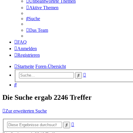
Unbeantwortete Themen
Aktive Themen
Suche
Das Team
FAQ
Anmelden
Registrieren
Startseite
Foren-Übersicht
Erweiterte
Suche
Suche
Suche
Die Suche ergab 2246 Treffer
Zur erweiterten Suche
Erweiterte
Suche
Suche