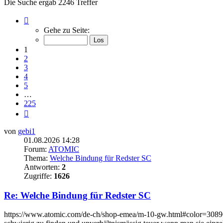
Die Suche ergab 2246 Treffer
Seite
1
Gehe zu Seite:
von
225
1
2
3
4
5
…
225
Nächste
von
gebi1
01.08.2026 14:28
Forum:
ATOMIC
Thema:
Welche Bindung für Redster SC
Antworten:
2
Zugriffe:
1626
Re: Welche Bindung für Redster SC
https://www.atomic.com/de-ch/shop-emea/m-10-gw.html#color=30896 es