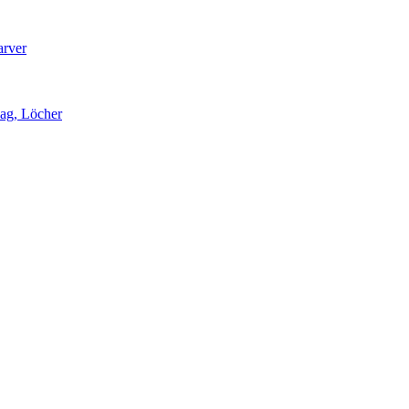
arver
lag, Löcher