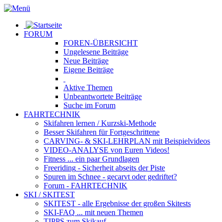
FORUM
FOREN-ÜBERSICHT
Ungelesene
Beiträge
Neue
Beiträge
Eigene
Beiträge
Aktive
Themen
Unbeantwortete
Beiträge
Suche im Forum
FAHRTECHNIK
Skifahren lernen
/ Kurzski-Methode
Besser Skifahren
für Fortgeschrittene
CARVING- & SKI-LEHRPLAN
mit Beispielvideos
VIDEO-ANALYSE
von Euren Videos!
Fitness
... ein paar Grundlagen
Freeriding
- Sicherheit abseits der Piste
Spuren im Schnee
- gecarvt oder gedriftet?
Forum
- FAHRTECHNIK
SKI / SKITEST
SKITEST
- alle Ergebnisse der großen Skitests
SKI-FAQ
... mit neuen Themen
TIPPS zum Skikauf