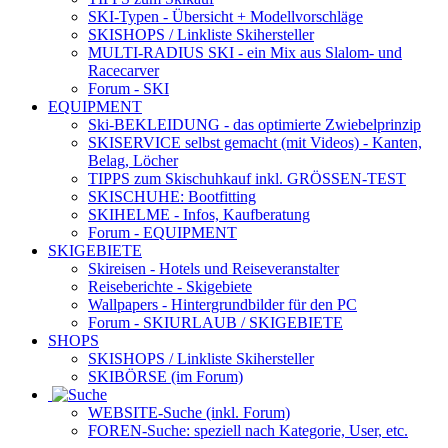
SKI-Typen
- Übersicht + Modellvorschläge
SKISHOPS / Linkliste Skihersteller
MULTI-RADIUS SKI
- ein Mix aus Slalom- und
Racecarver
Forum
- SKI
EQUIPMENT
Ski-BEKLEIDUNG
- das optimierte Zwiebelprinzip
SKISERVICE selbst gemacht
(mit Videos) - Kanten,
Belag, Löcher
TIPPS zum Skischuhkauf
inkl. GRÖSSEN-TEST
SKISCHUHE:
Bootfitting
SKIHELME
- Infos, Kaufberatung
Forum
- EQUIPMENT
SKIGEBIETE
Skireisen - Hotels und Reiseveranstalter
Reiseberichte - Skigebiete
Wallpapers
- Hintergrundbilder für den PC
Forum
- SKIURLAUB / SKIGEBIETE
SHOPS
SKISHOPS / Linkliste Skihersteller
SKIBÖRSE
(im Forum)
WEBSITE
-Suche (inkl. Forum)
FOREN
-Suche: speziell nach Kategorie, User, etc.