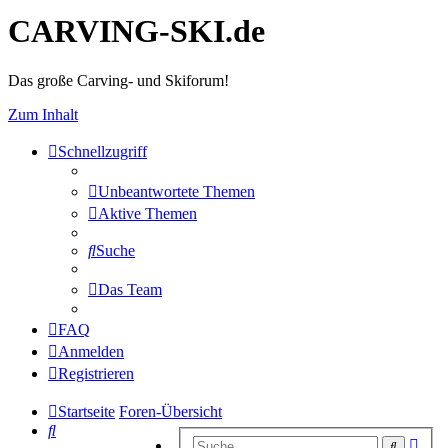
CARVING-SKI.de
Das große Carving- und Skiforum!
Zum Inhalt
Schnellzugriff
Unbeantwortete Themen
Aktive Themen
Suche
Das Team
FAQ
Anmelden
Registrieren
Startseite
Foren-Übersicht
Suche
Erwe
Suche