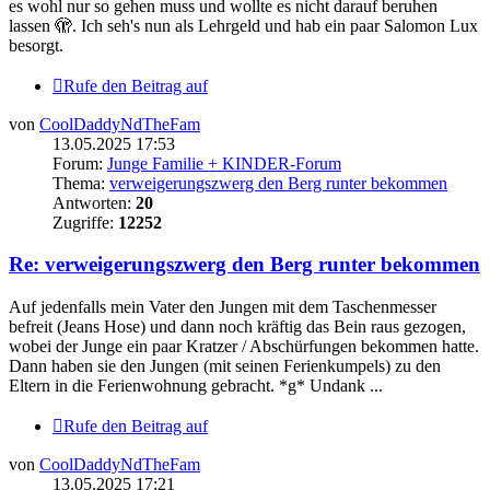
es wohl nur so gehen muss und wollte es nicht darauf beruhen
lassen 🫣. Ich seh's nun als Lehrgeld und hab ein paar Salomon Lux
besorgt.
Rufe den Beitrag auf
von
CoolDaddyNdTheFam
13.05.2025 17:53
Forum:
Junge Familie + KINDER-Forum
Thema:
verweigerungszwerg den Berg runter bekommen
Antworten:
20
Zugriffe:
12252
Re: verweigerungszwerg den Berg runter bekommen
Auf jedenfalls mein Vater den Jungen mit dem Taschenmesser
befreit (Jeans Hose) und dann noch kräftig das Bein raus gezogen,
wobei der Junge ein paar Kratzer / Abschürfungen bekommen hatte.
Dann haben sie den Jungen (mit seinen Ferienkumpels) zu den
Eltern in die Ferienwohnung gebracht. *g* Undank ...
Rufe den Beitrag auf
von
CoolDaddyNdTheFam
13.05.2025 17:21