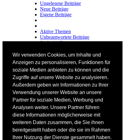
Ungelesene Beiträge
Neue Beiträge
Eigene Beiträge
Aktive Themen
Unbeantwortete Beiträge
Suche im Forum
FAHRTECHNIK
Wir verwenden Cookies, um Inhalte und
Einsteiger
Anzeigen zu personalisieren, Funktionen für
Fortgeschrittene
soziale Medien anbieten zu können und die
Lehrplan
Videoanalyse
Zugriffe auf unsere Website zu analysieren.
Außerdem geben wir Informationen zu Ihrer
SKI
Verwendung unserer Website an unsere
SKITEST
Partner für soziale Medien, Werbung und
Ski-FAQ
Analysen weiter. Unsere Partner führen
Tipps Ski-Kauf
Ski-Typen
diese Informationen möglicherweise mit
Skishops
weiteren Daten zusammen, die Sie ihnen
bereitgestellt haben oder die sie im Rahmen
EQUIPMENT
Skibekleidung
Ihrer Nutzung der Dienste gesammelt haben.