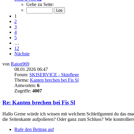
Gehe zu Seite:
1
2
3
4
5
…
12
Nächste
von
Raion969
08.01.2026 06:47
Forum:
SKISERVICE - Skipflege
Thema:
Kanten brechen bei Fis Sl
Antworten:
6
Zugriffe:
4007
Re: Kanten brechen bei Fis Sl
Hallo Gerne würde ich wissen mit welchem Schleifgummi du das mac
die Seitenkante aufpolieren? Oder ganz zum Schluss? Wie kontrolliers
Rufe den Beitrag auf