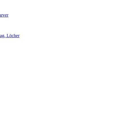
arver
lag, Löcher