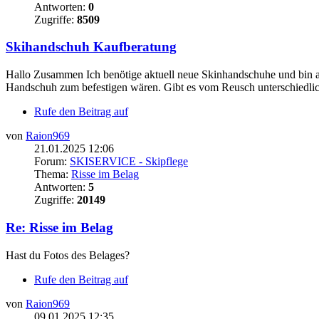
Antworten:
0
Zugriffe:
8509
Skihandschuh Kaufberatung
Hallo Zusammen Ich benötige aktuell neue Skinhandschuhe und bin 
Handschuh zum befestigen wären. Gibt es vom Reusch unterschiedlich
Rufe den Beitrag auf
von
Raion969
21.01.2025 12:06
Forum:
SKISERVICE - Skipflege
Thema:
Risse im Belag
Antworten:
5
Zugriffe:
20149
Re: Risse im Belag
Hast du Fotos des Belages?
Rufe den Beitrag auf
von
Raion969
09.01.2025 12:35