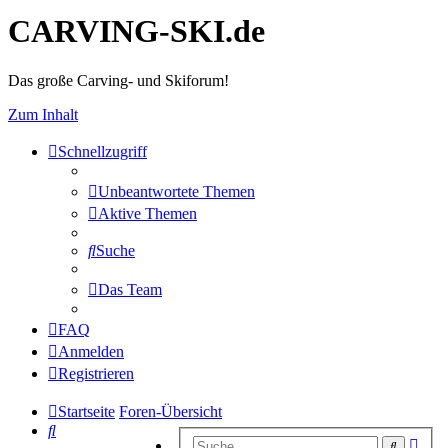
CARVING-SKI.de
Das große Carving- und Skiforum!
Zum Inhalt
Schnellzugriff
Unbeantwortete Themen
Aktive Themen
Suche
Das Team
FAQ
Anmelden
Registrieren
Startseite
Foren-Übersicht
Suche
Erwe
Suche