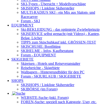
SKI-Typen
- Übersicht + Modellvorschläge
SKISHOPS / Linkliste Skihersteller
MULTI-RADIUS SKI
- ein Mix aus Slalom- und
Racecarver
Forum
- SKI
EQUIPMENT
Ski-BEKLEIDUNG
- das optimierte Zwiebelprinzip
SKISERVICE selbst gemacht
(mit Videos) - Kanten,
Belag, Löcher
TIPPS zum Skischuhkauf
inkl. GRÖSSEN-TEST
SKISCHUHE:
Bootfitting
SKIHELME
- Infos, Kaufberatung
Forum
- EQUIPMENT
SKIGEBIETE
Skireisen - Hotels und Reiseveranstalter
Reiseberichte - Skigebiete
Wallpapers
- Hintergrundbilder für den PC
Forum
- SKIURLAUB / SKIGEBIETE
SHOPS
SKISHOPS / Linkliste Skihersteller
SKIBÖRSE
(im Forum)
WEBSITE
-Suche (inkl. Forum)
FOREN
-Suche: speziell nach Kategorie, User, etc.