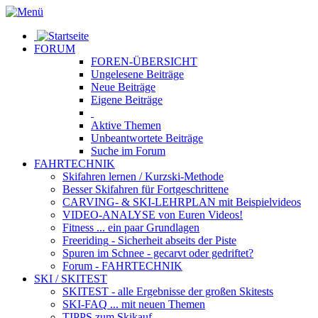
FORUM
FOREN-ÜBERSICHT
Ungelesene
Beiträge
Neue
Beiträge
Eigene
Beiträge
Aktive
Themen
Unbeantwortete
Beiträge
Suche im Forum
FAHRTECHNIK
Skifahren lernen
/ Kurzski-Methode
Besser Skifahren
für Fortgeschrittene
CARVING- & SKI-LEHRPLAN
mit Beispielvideos
VIDEO-ANALYSE
von Euren Videos!
Fitness
... ein paar Grundlagen
Freeriding
- Sicherheit abseits der Piste
Spuren im Schnee
- gecarvt oder gedriftet?
Forum
- FAHRTECHNIK
SKI / SKITEST
SKITEST
- alle Ergebnisse der großen Skitests
SKI-FAQ
... mit neuen Themen
TIPPS zum Skikauf