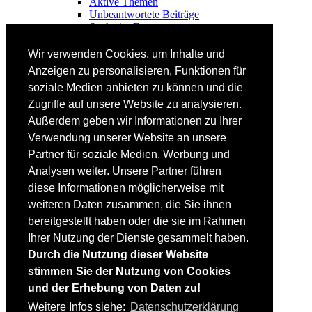
Aktive Themen
Unbeantwortete Beiträge
Suche im Forum
FAHRTECHNIK
Wir verwenden Cookies, um Inhalte und
Einsteiger
Anzeigen zu personalisieren, Funktionen für
Fortgeschrittene
soziale Medien anbieten zu können und die
Lehrplan
Videoanalyse
Zugriffe auf unsere Website zu analysieren.
Außerdem geben wir Informationen zu Ihrer
SKI
Verwendung unserer Website an unsere
SKITEST
Partner für soziale Medien, Werbung und
Ski-FAQ
Analysen weiter. Unsere Partner führen
Tipps Ski-Kauf
Ski-Typen
diese Informationen möglicherweise mit
Skishops
weiteren Daten zusammen, die Sie ihnen
bereitgestellt haben oder die sie im Rahmen
EQUIPMENT
Skibekleidung
Ihrer Nutzung der Dienste gesammelt haben.
Skischuhe
Durch die Nutzung dieser Website
Bootfitting
stimmen Sie der Nutzung von Cookies
Skihelme
Skiservice selbst
und der Erhebung von Daten zu!
Weitere Infos siehe:
Datenschutzerklärung