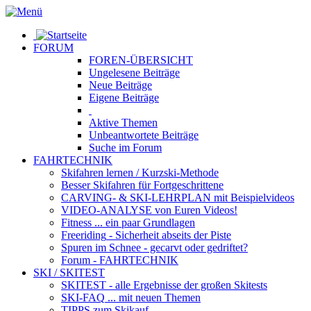
FORUM
FOREN-ÜBERSICHT
Ungelesene
Beiträge
Neue
Beiträge
Eigene
Beiträge
Aktive
Themen
Unbeantwortete
Beiträge
Suche im Forum
FAHRTECHNIK
Skifahren lernen
/ Kurzski-Methode
Besser Skifahren
für Fortgeschrittene
CARVING- & SKI-LEHRPLAN
mit Beispielvideos
VIDEO-ANALYSE
von Euren Videos!
Fitness
... ein paar Grundlagen
Freeriding
- Sicherheit abseits der Piste
Spuren im Schnee
- gecarvt oder gedriftet?
Forum
- FAHRTECHNIK
SKI / SKITEST
SKITEST
- alle Ergebnisse der großen Skitests
SKI-FAQ
... mit neuen Themen
TIPPS zum Skikauf