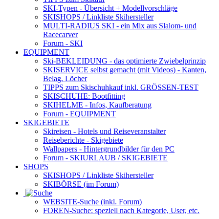
SKI-Typen
- Übersicht + Modellvorschläge
SKISHOPS / Linkliste Skihersteller
MULTI-RADIUS SKI
- ein Mix aus Slalom- und
Racecarver
Forum
- SKI
EQUIPMENT
Ski-BEKLEIDUNG
- das optimierte Zwiebelprinzip
SKISERVICE selbst gemacht
(mit Videos) - Kanten,
Belag, Löcher
TIPPS zum Skischuhkauf
inkl. GRÖSSEN-TEST
SKISCHUHE:
Bootfitting
SKIHELME
- Infos, Kaufberatung
Forum
- EQUIPMENT
SKIGEBIETE
Skireisen - Hotels und Reiseveranstalter
Reiseberichte - Skigebiete
Wallpapers
- Hintergrundbilder für den PC
Forum
- SKIURLAUB / SKIGEBIETE
SHOPS
SKISHOPS / Linkliste Skihersteller
SKIBÖRSE
(im Forum)
WEBSITE
-Suche (inkl. Forum)
FOREN
-Suche: speziell nach Kategorie, User, etc.