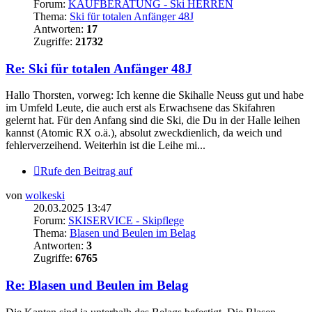
Forum:
KAUFBERATUNG - Ski HERREN
Thema:
Ski für totalen Anfänger 48J
Antworten:
17
Zugriffe:
21732
Re: Ski für totalen Anfänger 48J
Hallo Thorsten, vorweg: Ich kenne die Skihalle Neuss gut und habe
im Umfeld Leute, die auch erst als Erwachsene das Skifahren
gelernt hat. Für den Anfang sind die Ski, die Du in der Halle leihen
kannst (Atomic RX o.ä.), absolut zweckdienlich, da weich und
fehlerverzeihend. Weiterhin ist die Leihe mi...
Rufe den Beitrag auf
von
wolkeski
20.03.2025 13:47
Forum:
SKISERVICE - Skipflege
Thema:
Blasen und Beulen im Belag
Antworten:
3
Zugriffe:
6765
Re: Blasen und Beulen im Belag