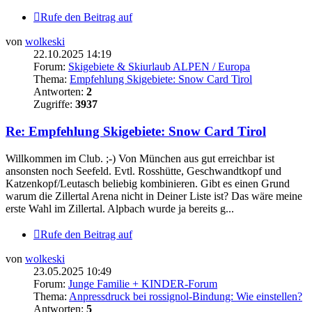
Rufe den Beitrag auf
von
wolkeski
22.10.2025 14:19
Forum:
Skigebiete & Skiurlaub ALPEN / Europa
Thema:
Empfehlung Skigebiete: Snow Card Tirol
Antworten:
2
Zugriffe:
3937
Re: Empfehlung Skigebiete: Snow Card Tirol
Willkommen im Club. ;-) Von München aus gut erreichbar ist
ansonsten noch Seefeld. Evtl. Rosshütte, Geschwandtkopf und
Katzenkopf/Leutasch beliebig kombinieren. Gibt es einen Grund
warum die Zillertal Arena nicht in Deiner Liste ist? Das wäre meine
erste Wahl im Zillertal. Alpbach wurde ja bereits g...
Rufe den Beitrag auf
von
wolkeski
23.05.2025 10:49
Forum:
Junge Familie + KINDER-Forum
Thema:
Anpressdruck bei rossignol-Bindung: Wie einstellen?
Antworten:
5