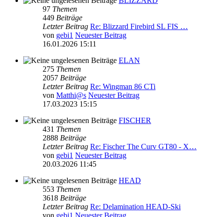
BLIZZARD
97
Themen
449
Beiträge
Letzter Beitrag
Re: Blizzard Firebird SL FIS …
von
gebi1
Neuester Beitrag
16.01.2026 15:11
ELAN
275
Themen
2057
Beiträge
Letzter Beitrag
Re: Wingman 86 CTi
von
Matthi@s
Neuester Beitrag
17.03.2023 15:15
FISCHER
431
Themen
2888
Beiträge
Letzter Beitrag
Re: Fischer The Curv GT80 - X…
von
gebi1
Neuester Beitrag
20.03.2026 11:45
HEAD
553
Themen
3618
Beiträge
Letzter Beitrag
Re: Delamination HEAD-Ski
von
gebi1
Neuester Beitrag