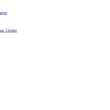
arver
lag, Löcher