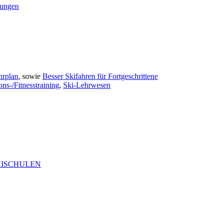
rungen
hrplan
, sowie
Besser Skifahren für Fortgeschrittene
ns-/Fitnesstraining
,
Ski-Lehrwesen
KISCHULEN