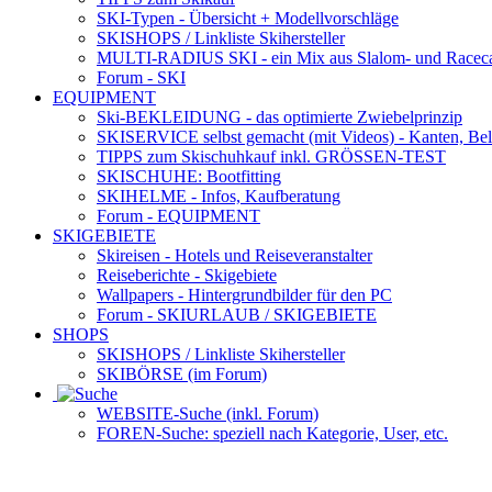
SKI-Typen
- Übersicht + Modellvorschläge
SKISHOPS / Linkliste Skihersteller
MULTI-RADIUS SKI
- ein Mix aus Slalom- und Racec
Forum
- SKI
EQUIPMENT
Ski-BEKLEIDUNG
- das optimierte Zwiebelprinzip
SKISERVICE selbst gemacht
(mit Videos) - Kanten, Be
TIPPS zum Skischuhkauf
inkl. GRÖSSEN-TEST
SKISCHUHE:
Bootfitting
SKIHELME
- Infos, Kaufberatung
Forum
- EQUIPMENT
SKIGEBIETE
Skireisen - Hotels und Reiseveranstalter
Reiseberichte - Skigebiete
Wallpapers
- Hintergrundbilder für den PC
Forum
- SKIURLAUB / SKIGEBIETE
SHOPS
SKISHOPS / Linkliste Skihersteller
SKIBÖRSE
(im Forum)
WEBSITE
-Suche (inkl. Forum)
FOREN
-Suche: speziell nach Kategorie, User, etc.