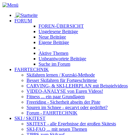
FORUM
FOREN-ÜBERSICHT
Ungelesene
Beiträge
Neue
Beiträge
Eigene
Beiträge
Aktive
Themen
Unbeantwortete
Beiträge
Suche im Forum
FAHRTECHNIK
Skifahren lernen
/ Kurzski-Methode
Besser Skifahren
für Fortgeschrittene
CARVING- & SKI-LEHRPLAN
mit Beispielvideos
VIDEO-ANALYSE
von Euren Videos!
Fitness
... ein paar Grundlagen
Freeriding
- Sicherheit abseits der Piste
Spuren im Schnee
- gecarvt oder gedriftet?
Forum
- FAHRTECHNIK
SKI / SKITEST
SKITEST
- alle Ergebnisse der großen Skitests
SKI-FAQ
... mit neuen Themen
TIPPS zum Skikauf