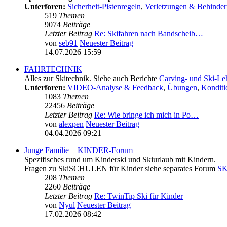
Unterforen:
Sicherheit-Pistenregeln
,
Verletzungen & Behinde
519
Themen
9074
Beiträge
Letzter Beitrag
Re: Skifahren nach Bandscheib…
von
seb91
Neuester Beitrag
14.07.2026 15:59
FAHRTECHNIK
Alles zur Skitechnik. Siehe auch Berichte
Carving- und Ski-Le
Unterforen:
VIDEO-Analyse & Feedback
,
Übungen
,
Konditio
1083
Themen
22456
Beiträge
Letzter Beitrag
Re: Wie bringe ich mich in Po…
von
alexpen
Neuester Beitrag
04.04.2026 09:21
Junge Familie + KINDER-Forum
Spezifisches rund um Kinderski und Skiurlaub mit Kindern.
Fragen zu SkiSCHULEN für Kinder siehe separates Forum
S
208
Themen
2260
Beiträge
Letzter Beitrag
Re: TwinTip Ski für Kinder
von
Nyul
Neuester Beitrag
17.02.2026 08:42