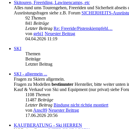
Skitouren, Freeriding, Lawinencamps, etc
Alles rund ums Tourengehen, Freeriden und Sicherheit abseits 
Ausrüstungsfragen siehe z.B. Forum
SICHERHEITS-Ausrüst
92
Themen
841
Beiträge
Letzter Beitrag
Re: Freeride/Pistenskiempfehl…
von
gebi1
Neuester Beitrag
04.04.2026 11:19
SKI
Themen
Beiträge
Letzter Beitrag
SKI - allgemein ...
Fragen zu Skiern allgemein.
Fragen zu Modellen
bestimmter
Hersteller, bitte weiter unten 
Kauf & Verkauf von Ski und Equipment (nur privat) siehe Fo
1108
Themen
11487
Beiträge
Letzter Beitrag
Bindung nicht richtig montiert
von
Ansc89
Neuester Beitrag
17.06.2026 20:56
KAUFBERATUNG - Ski HERREN