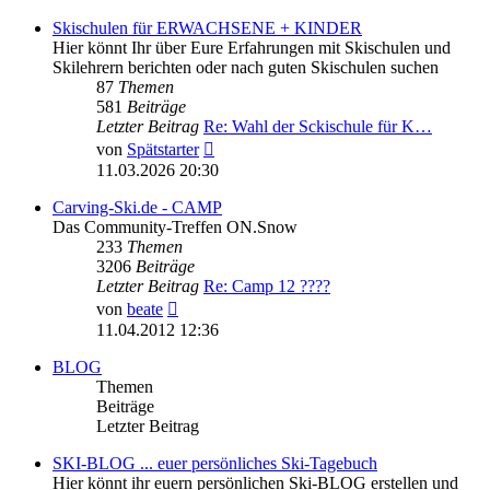
Skischulen für ERWACHSENE + KINDER
Hier könnt Ihr über Eure Erfahrungen mit Skischulen und
Skilehrern berichten oder nach guten Skischulen suchen
87
Themen
581
Beiträge
Letzter Beitrag
Re: Wahl der Sckischule für K…
Neuester
von
Spätstarter
Beitrag
11.03.2026 20:30
Carving-Ski.de - CAMP
Das Community-Treffen ON.Snow
233
Themen
3206
Beiträge
Letzter Beitrag
Re: Camp 12 ????
Neuester
von
beate
Beitrag
11.04.2012 12:36
BLOG
Themen
Beiträge
Letzter Beitrag
SKI-BLOG ... euer persönliches Ski-Tagebuch
Hier könnt ihr euern persönlichen Ski-BLOG erstellen und