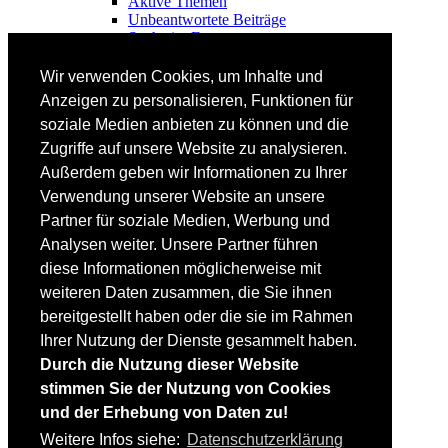
Aktive Themen
Unbeantwortete Beiträge
Suche im Forum
FAHRTECHNIK
Wir verwenden Cookies, um Inhalte und
Einsteiger
Anzeigen zu personalisieren, Funktionen für
Fortgeschrittene
soziale Medien anbieten zu können und die
Lehrplan
Videoanalyse
Zugriffe auf unsere Website zu analysieren.
Außerdem geben wir Informationen zu Ihrer
SKI
Verwendung unserer Website an unsere
SKITEST
Partner für soziale Medien, Werbung und
Ski-FAQ
Analysen weiter. Unsere Partner führen
Tipps Ski-Kauf
Ski-Typen
diese Informationen möglicherweise mit
Skishops
weiteren Daten zusammen, die Sie ihnen
bereitgestellt haben oder die sie im Rahmen
EQUIPMENT
Skibekleidung
Ihrer Nutzung der Dienste gesammelt haben.
Skischuhe
Durch die Nutzung dieser Website
Bootfitting
stimmen Sie der Nutzung von Cookies
Skihelme
Skiservice selbst
und der Erhebung von Daten zu!
Weitere Infos siehe:
Datenschutzerklärung