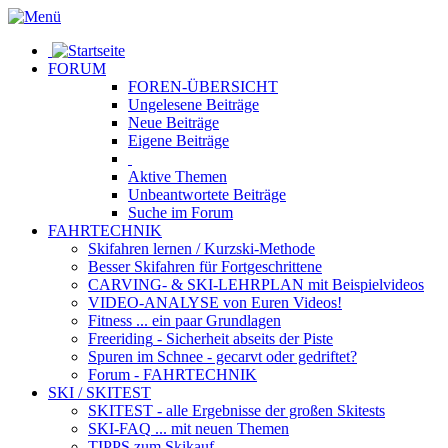
FORUM
FOREN-ÜBERSICHT
Ungelesene
Beiträge
Neue
Beiträge
Eigene
Beiträge
Aktive
Themen
Unbeantwortete
Beiträge
Suche im Forum
FAHRTECHNIK
Skifahren lernen
/ Kurzski-Methode
Besser Skifahren
für Fortgeschrittene
CARVING- & SKI-LEHRPLAN
mit Beispielvideos
VIDEO-ANALYSE
von Euren Videos!
Fitness
... ein paar Grundlagen
Freeriding
- Sicherheit abseits der Piste
Spuren im Schnee
- gecarvt oder gedriftet?
Forum
- FAHRTECHNIK
SKI / SKITEST
SKITEST
- alle Ergebnisse der großen Skitests
SKI-FAQ
... mit neuen Themen
TIPPS zum Skikauf