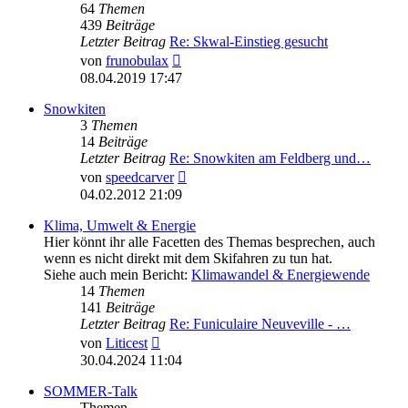
64
Themen
439
Beiträge
Letzter Beitrag
Re: Skwal-Einstieg gesucht
Neuester
von
frunobulax
Beitrag
08.04.2019 17:47
Snowkiten
3
Themen
14
Beiträge
Letzter Beitrag
Re: Snowkiten am Feldberg und…
Neuester
von
speedcarver
Beitrag
04.02.2012 21:09
Klima, Umwelt & Energie
Hier könnt ihr alle Facetten des Themas besprechen, auch
wenn es nicht direkt mit dem Skifahren zu tun hat.
Siehe auch mein Bericht:
Klimawandel & Energiewende
14
Themen
141
Beiträge
Letzter Beitrag
Re: Funiculaire Neuveville - …
Neuester
von
Liticest
Beitrag
30.04.2024 11:04
SOMMER-Talk
Themen