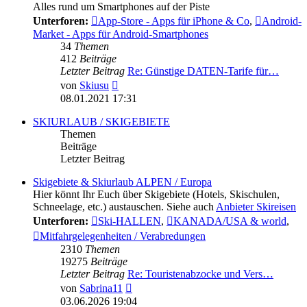
Alles rund um Smartphones auf der Piste
Unterforen:
App-Store - Apps für iPhone & Co
,
Android-
Market - Apps für Android-Smartphones
34
Themen
412
Beiträge
Letzter Beitrag
Re: Günstige DATEN-Tarife für…
Neuester
von
Skiusu
Beitrag
08.01.2021 17:31
SKIURLAUB / SKIGEBIETE
Themen
Beiträge
Letzter Beitrag
Skigebiete & Skiurlaub ALPEN / Europa
Hier könnt Ihr Euch über Skigebiete (Hotels, Skischulen,
Schneelage, etc.) austauschen. Siehe auch
Anbieter Skireisen
Unterforen:
Ski-HALLEN
,
KANADA/USA & world
,
Mitfahrgelegenheiten / Verabredungen
2310
Themen
19275
Beiträge
Letzter Beitrag
Re: Touristenabzocke und Vers…
Neuester
von
Sabrina11
Beitrag
03.06.2026 19:04