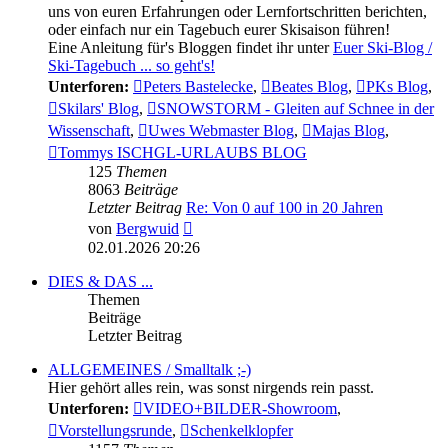
uns von euren Erfahrungen oder Lernfortschritten berichten,
oder einfach nur ein Tagebuch eurer Skisaison führen!
Eine Anleitung für's Bloggen findet ihr unter
Euer Ski-Blog /
Ski-Tagebuch ... so geht's!
Unterforen:
Peters Bastelecke
,
Beates Blog
,
PKs Blog
,
Skilars' Blog
,
SNOWSTORM - Gleiten auf Schnee in der
Wissenschaft
,
Uwes Webmaster Blog
,
Majas Blog
,
Tommys ISCHGL-URLAUBS BLOG
125
Themen
8063
Beiträge
Letzter Beitrag
Re: Von 0 auf 100 in 20 Jahren
Neuester
von
Bergwuid
Beitrag
02.01.2026 20:26
DIES & DAS ...
Themen
Beiträge
Letzter Beitrag
ALLGEMEINES / Smalltalk ;-)
Hier gehört alles rein, was sonst nirgends rein passt.
Unterforen:
VIDEO+BILDER-Showroom
,
Vorstellungsrunde
,
Schenkelklopfer