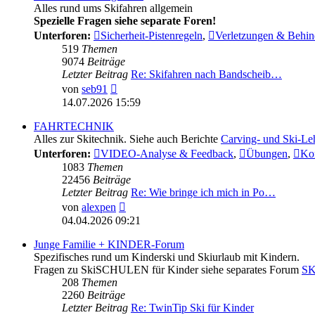
Alles rund ums Skifahren allgemein
Spezielle Fragen siehe separate Foren!
Unterforen:
Sicherheit-Pistenregeln
,
Verletzungen & Behi
519
Themen
9074
Beiträge
Letzter Beitrag
Re: Skifahren nach Bandscheib…
Neuester
von
seb91
Beitrag
14.07.2026 15:59
FAHRTECHNIK
Alles zur Skitechnik. Siehe auch Berichte
Carving- und Ski-Le
Unterforen:
VIDEO-Analyse & Feedback
,
Übungen
,
Kon
1083
Themen
22456
Beiträge
Letzter Beitrag
Re: Wie bringe ich mich in Po…
Neuester
von
alexpen
Beitrag
04.04.2026 09:21
Junge Familie + KINDER-Forum
Spezifisches rund um Kinderski und Skiurlaub mit Kindern.
Fragen zu SkiSCHULEN für Kinder siehe separates Forum
S
208
Themen
2260
Beiträge
Letzter Beitrag
Re: TwinTip Ski für Kinder