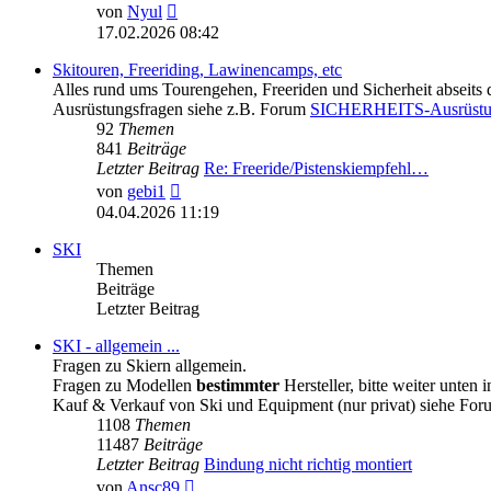
Neuester
von
Nyul
Beitrag
17.02.2026 08:42
Skitouren, Freeriding, Lawinencamps, etc
Alles rund ums Tourengehen, Freeriden und Sicherheit abseits 
Ausrüstungsfragen siehe z.B. Forum
SICHERHEITS-Ausrüst
92
Themen
841
Beiträge
Letzter Beitrag
Re: Freeride/Pistenskiempfehl…
Neuester
von
gebi1
Beitrag
04.04.2026 11:19
SKI
Themen
Beiträge
Letzter Beitrag
SKI - allgemein ...
Fragen zu Skiern allgemein.
Fragen zu Modellen
bestimmter
Hersteller, bitte weiter unten 
Kauf & Verkauf von Ski und Equipment (nur privat) siehe Fo
1108
Themen
11487
Beiträge
Letzter Beitrag
Bindung nicht richtig montiert
Neuester
von
Ansc89