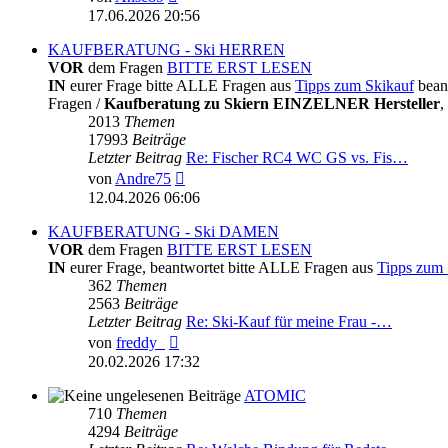
Beitrag
17.06.2026 20:56
KAUFBERATUNG - Ski HERREN
VOR
dem Fragen
BITTE ERST LESEN
IN
eurer Frage bitte ALLE Fragen aus
Tipps zum Skikauf
bean
Fragen /
Kaufberatung zu Skiern EINZELNER Hersteller
,
2013
Themen
17993
Beiträge
Letzter Beitrag
Re: Fischer RC4 WC GS vs. Fis…
Neuester
von
Andre75
Beitrag
12.04.2026 06:06
KAUFBERATUNG - Ski DAMEN
VOR
dem Fragen
BITTE ERST LESEN
IN
eurer Frage, beantwortet bitte ALLE Fragen aus
Tipps zum 
362
Themen
2563
Beiträge
Letzter Beitrag
Re: Ski-Kauf für meine Frau -…
Neuester
von
freddy_
Beitrag
20.02.2026 17:32
ATOMIC
710
Themen
4294
Beiträge