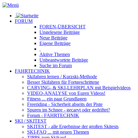
FORUM
FOREN-ÜBERSICHT
Ungelesene
Beiträge
Neue
Beiträge
Eigene
Beiträge
Aktive
Themen
Unbeantwortete
Beiträge
Suche im Forum
FAHRTECHNIK
Skifahren lernen
/ Kurzski-Methode
Besser Skifahren
für Fortgeschrittene
CARVING- & SKI-LEHRPLAN
mit Beispielvideos
VIDEO-ANALYSE
von Euren Videos!
Fitness
... ein paar Grundlagen
Freeriding
- Sicherheit abseits der Piste
Spuren im Schnee
- gecarvt oder gedriftet?
Forum
- FAHRTECHNIK
SKI / SKITEST
SKITEST
- alle Ergebnisse der großen Skitests
SKI-FAQ
... mit neuen Themen
TIPPS zum Skikauf