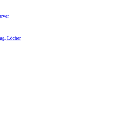
arver
lag, Löcher