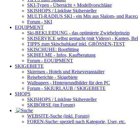
SKI-Typen
- Übersicht + Modellvorschläge
SKISHOPS / Linkliste Skihersteller
MULTI-RADIUS SKI
- ein Mix aus Slalom- und Racec
Forum
- SKI
EQUIPMENT
Ski-BEKLEIDUNG
- das optimierte Zwiebelprinzip
SKISERVICE selbst gemacht
(mit Videos) - Kanten, Be
TIPPS zum Skischuhkauf
inkl. GRÖSSEN-TEST
SKISCHUHE:
Bootfitting
SKIHELME
- Infos, Kaufberatung
Forum
- EQUIPMENT
SKIGEBIETE
Skireisen - Hotels und Reiseveranstalter
Reiseberichte - Skigebiete
Wallpapers
- Hintergrundbilder für den PC
Forum
- SKIURLAUB / SKIGEBIETE
SHOPS
SKISHOPS / Linkliste Skihersteller
SKIBÖRSE
(im Forum)
WEBSITE
-Suche (inkl. Forum)
FOREN
-Suche: speziell nach Kategorie, User, etc.