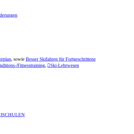
nderungen
hrplan
, sowie
Besser Skifahren für Fortgeschrittene
ditions-/Fitnesstraining
,
Ski-Lehrwesen
KISCHULEN