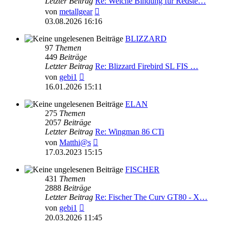
Letzter Beitrag
Re: Welche Bindung für Redste…
Neuester
von
metallgear
Beitrag
03.08.2026 16:16
BLIZZARD
97
Themen
449
Beiträge
Letzter Beitrag
Re: Blizzard Firebird SL FIS …
Neuester
von
gebi1
Beitrag
16.01.2026 15:11
ELAN
275
Themen
2057
Beiträge
Letzter Beitrag
Re: Wingman 86 CTi
Neuester
von
Matthi@s
Beitrag
17.03.2023 15:15
FISCHER
431
Themen
2888
Beiträge
Letzter Beitrag
Re: Fischer The Curv GT80 - X…
Neuester
von
gebi1
Beitrag
20.03.2026 11:45