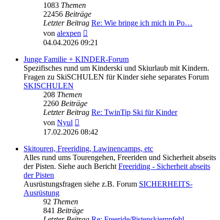
1083
Themen
22456
Beiträge
Letzter Beitrag
Re: Wie bringe ich mich in Po…
Neuester
von
alexpen
Beitrag
04.04.2026 09:21
Junge Familie + KINDER-Forum
Spezifisches rund um Kinderski und Skiurlaub mit Kindern.
Fragen zu SkiSCHULEN für Kinder siehe separates Forum
SKISCHULEN
208
Themen
2260
Beiträge
Letzter Beitrag
Re: TwinTip Ski für Kinder
Neuester
von
Nyul
Beitrag
17.02.2026 08:42
Skitouren, Freeriding, Lawinencamps, etc
Alles rund ums Tourengehen, Freeriden und Sicherheit abseits
der Pisten. Siehe auch Bericht
Freeriding - Sicherheit abseits
der Pisten
Ausrüstungsfragen siehe z.B. Forum
SICHERHEITS-
Ausrüstung
92
Themen
841
Beiträge
Letzter Beitrag
Re: Freeride/Pistenskiempfehl…