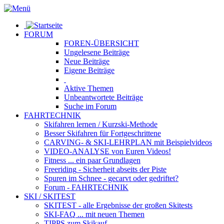
FORUM
FOREN-ÜBERSICHT
Ungelesene
Beiträge
Neue
Beiträge
Eigene
Beiträge
Aktive
Themen
Unbeantwortete
Beiträge
Suche im Forum
FAHRTECHNIK
Skifahren lernen
/ Kurzski-Methode
Besser Skifahren
für Fortgeschrittene
CARVING- & SKI-LEHRPLAN
mit Beispielvideos
VIDEO-ANALYSE
von Euren Videos!
Fitness
... ein paar Grundlagen
Freeriding
- Sicherheit abseits der Piste
Spuren im Schnee
- gecarvt oder gedriftet?
Forum
- FAHRTECHNIK
SKI / SKITEST
SKITEST
- alle Ergebnisse der großen Skitests
SKI-FAQ
... mit neuen Themen
TIPPS zum Skikauf