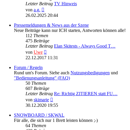
Letzter Beitrag
TV Hinweis
Neuester
von
a.g.
Beitrag
26.02.2025 20:44
Pressemeldungen & News aus der Szene
Neue Beiträge kann nur ICH starten, Antworten können alle!
112
Themen
475
Beiträge
Letzter Beitrag
Elan Skitests - Always Good T…
Neuester
von
Uwe
Beitrag
22.12.2017 11:31
Forum / Regeln
Rund um's Forum. Siehe auch
Nutzungsbedigungen
und
"Bedienungsanleitung" (FAQ)
50
Themen
607
Beiträge
Letzter Beitrag
Re: Richtig ZITIEREN statt FU…
Neuester
von
skimarie
Beitrag
30.12.2020 19:55
SNOWBOARD / SKWAL
Für alle, die sich nur 1 Brett leisten können ;-)
64
Themen