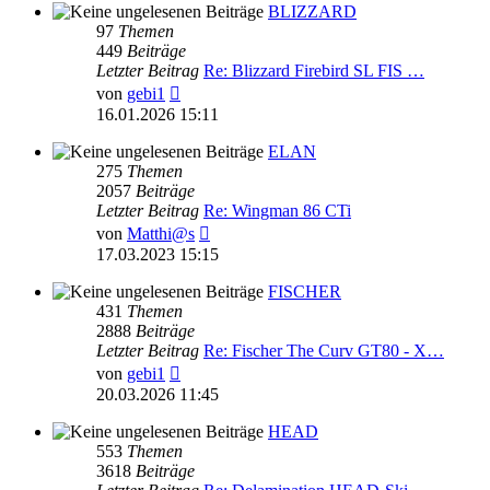
BLIZZARD
97
Themen
449
Beiträge
Letzter Beitrag
Re: Blizzard Firebird SL FIS …
Neuester
von
gebi1
Beitrag
16.01.2026 15:11
ELAN
275
Themen
2057
Beiträge
Letzter Beitrag
Re: Wingman 86 CTi
Neuester
von
Matthi@s
Beitrag
17.03.2023 15:15
FISCHER
431
Themen
2888
Beiträge
Letzter Beitrag
Re: Fischer The Curv GT80 - X…
Neuester
von
gebi1
Beitrag
20.03.2026 11:45
HEAD
553
Themen
3618
Beiträge