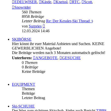
EDELWISER
,
Kästle
,
Kneissl
,
RTC
,
Scott
,
Snowrider
560
Themen
8958
Beiträge
Letzter Beitrag
Re: Der Kessler-Ski Thread :)
Neuester
von
Surpries
Beitrag
12.03.2024 14:46
SKIBÖRSE
Hier könnt ihr euer Material Anbieten und Suchen. KEINE
GEWERBLICHEN Angebote!
Die Beiträge werden nach 3 Monaten automatisch gelöscht!
Unterforen:
ANGEBOTE
,
GESUCHE
0
Themen
0
Beiträge
Keine Beiträge
EQUIPMENT
Themen
Beiträge
Letzter Beitrag
Ski-SCHUHE
Der Weg zum richtigen Skischuh. Siehe auch Bericht
TIPPS