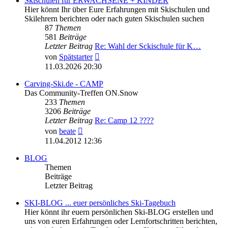
Skischulen für ERWACHSENE + KINDER
Hier könnt Ihr über Eure Erfahrungen mit Skischulen und
Skilehrern berichten oder nach guten Skischulen suchen
87
Themen
581
Beiträge
Letzter Beitrag
Re: Wahl der Sckischule für K…
Neuester
von
Spätstarter
Beitrag
11.03.2026 20:30
Carving-Ski.de - CAMP
Das Community-Treffen ON.Snow
233
Themen
3206
Beiträge
Letzter Beitrag
Re: Camp 12 ????
Neuester
von
beate
Beitrag
11.04.2012 12:36
BLOG
Themen
Beiträge
Letzter Beitrag
SKI-BLOG ... euer persönliches Ski-Tagebuch
Hier könnt ihr euern persönlichen Ski-BLOG erstellen und
uns von euren Erfahrungen oder Lernfortschritten berichten,