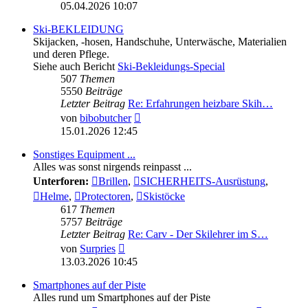
Beitrag
05.04.2026 10:07
Ski-BEKLEIDUNG
Skijacken, -hosen, Handschuhe, Unterwäsche, Materialien
und deren Pflege.
Siehe auch Bericht
Ski-Bekleidungs-Special
507
Themen
5550
Beiträge
Letzter Beitrag
Re: Erfahrungen heizbare Skih…
Neuester
von
bibobutcher
Beitrag
15.01.2026 12:45
Sonstiges Equipment ...
Alles was sonst nirgends reinpasst ...
Unterforen:
Brillen
,
SICHERHEITS-Ausrüstung
,
Helme
,
Protectoren
,
Skistöcke
617
Themen
5757
Beiträge
Letzter Beitrag
Re: Carv - Der Skilehrer im S…
Neuester
von
Surpries
Beitrag
13.03.2026 10:45
Smartphones auf der Piste
Alles rund um Smartphones auf der Piste