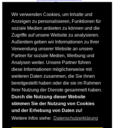
Suche im Forum
FAHRTECHNIK
Wir verwenden Cookies, um Inhalte und
Einsteiger
Anzeigen zu personalisieren, Funktionen für
Fortgeschrittene
soziale Medien anbieten zu können und die
Lehrplan
Videoanalyse
Zugriffe auf unsere Website zu analysieren.
Außerdem geben wir Informationen zu Ihrer
SKI
Verwendung unserer Website an unsere
SKITEST
Partner für soziale Medien, Werbung und
Ski-FAQ
Analysen weiter. Unsere Partner führen
Tipps Ski-Kauf
Ski-Typen
diese Informationen möglicherweise mit
Skishops
weiteren Daten zusammen, die Sie ihnen
bereitgestellt haben oder die sie im Rahmen
EQUIPMENT
Skibekleidung
Ihrer Nutzung der Dienste gesammelt haben.
Skischuhe
Durch die Nutzung dieser Website
Bootfitting
stimmen Sie der Nutzung von Cookies
Skihelme
Skiservice selbst
und der Erhebung von Daten zu!
Weitere Infos siehe:
Datenschutzerklärung
SONSTIGES