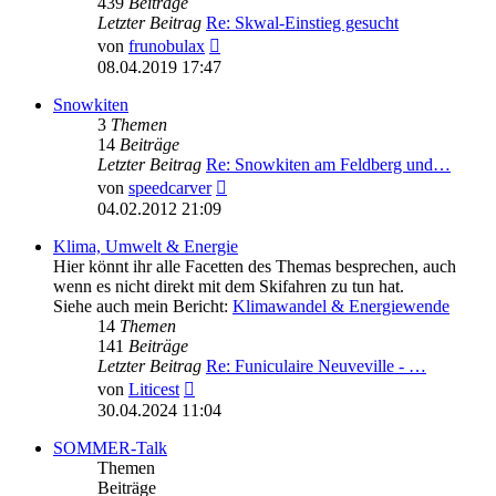
439
Beiträge
Letzter Beitrag
Re: Skwal-Einstieg gesucht
Neuester
von
frunobulax
Beitrag
08.04.2019 17:47
Snowkiten
3
Themen
14
Beiträge
Letzter Beitrag
Re: Snowkiten am Feldberg und…
Neuester
von
speedcarver
Beitrag
04.02.2012 21:09
Klima, Umwelt & Energie
Hier könnt ihr alle Facetten des Themas besprechen, auch
wenn es nicht direkt mit dem Skifahren zu tun hat.
Siehe auch mein Bericht:
Klimawandel & Energiewende
14
Themen
141
Beiträge
Letzter Beitrag
Re: Funiculaire Neuveville - …
Neuester
von
Liticest
Beitrag
30.04.2024 11:04
SOMMER-Talk
Themen
Beiträge