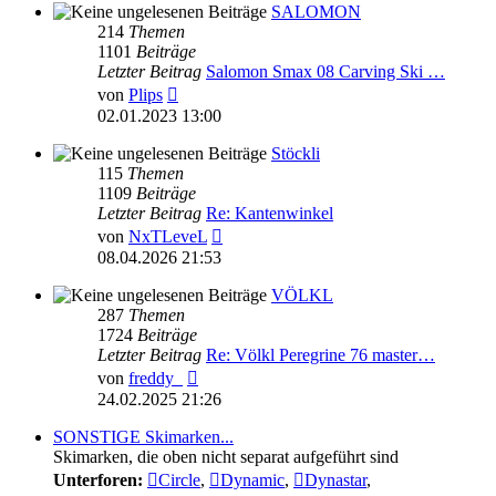
SALOMON
214
Themen
1101
Beiträge
Letzter Beitrag
Salomon Smax 08 Carving Ski …
Neuester
von
Plips
Beitrag
02.01.2023 13:00
Stöckli
115
Themen
1109
Beiträge
Letzter Beitrag
Re: Kantenwinkel
Neuester
von
NxTLeveL
Beitrag
08.04.2026 21:53
VÖLKL
287
Themen
1724
Beiträge
Letzter Beitrag
Re: Völkl Peregrine 76 master…
Neuester
von
freddy_
Beitrag
24.02.2025 21:26
SONSTIGE Skimarken...
Skimarken, die oben nicht separat aufgeführt sind
Unterforen:
Circle
,
Dynamic
,
Dynastar
,