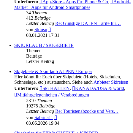
Unterforen:
App-Store - Apps für iPhone & Co
,
Android-
Market - Apps für Android-Smartphones
34
Themen
412
Beiträge
Letzter Beitrag
Re: Günstige DATEN-Tarife für…
Neuester
von
Skiusu
Beitrag
08.01.2021 17:31
SKIURLAUB / SKIGEBIETE
Themen
Beiträge
Letzter Beitrag
Skigebiete & Skiurlaub ALPEN / Europa
Hier könnt Ihr Euch über Skigebiete (Hotels, Skischulen,
Schneelage, etc.) austauschen. Siehe auch
Anbieter Skireisen
Unterforen:
Ski-HALLEN
,
KANADA/USA & world
,
Mitfahrgelegenheiten / Verabredungen
2310
Themen
19275
Beiträge
Letzter Beitrag
Re: Touristenabzocke und Vers…
Neuester
von
Sabrina11
Beitrag
03.06.2026 19:04