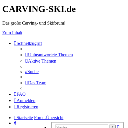
CARVING-SKI.de
Das große Carving- und Skiforum!
Zum Inhalt
Schnellzugriff
Unbeantwortete Themen
Aktive Themen
Suche
Das Team
FAQ
Anmelden
Registrieren
Startseite
Foren-Übersicht
Suche
Erwe
Suche