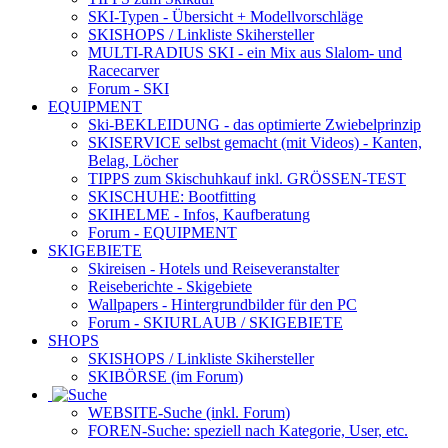
SKI-Typen
- Übersicht + Modellvorschläge
SKISHOPS / Linkliste Skihersteller
MULTI-RADIUS SKI
- ein Mix aus Slalom- und
Racecarver
Forum
- SKI
EQUIPMENT
Ski-BEKLEIDUNG
- das optimierte Zwiebelprinzip
SKISERVICE selbst gemacht
(mit Videos) - Kanten,
Belag, Löcher
TIPPS zum Skischuhkauf
inkl. GRÖSSEN-TEST
SKISCHUHE:
Bootfitting
SKIHELME
- Infos, Kaufberatung
Forum
- EQUIPMENT
SKIGEBIETE
Skireisen - Hotels und Reiseveranstalter
Reiseberichte - Skigebiete
Wallpapers
- Hintergrundbilder für den PC
Forum
- SKIURLAUB / SKIGEBIETE
SHOPS
SKISHOPS / Linkliste Skihersteller
SKIBÖRSE
(im Forum)
WEBSITE
-Suche (inkl. Forum)
FOREN
-Suche: speziell nach Kategorie, User, etc.