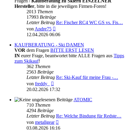
Fragen /
Kaufberatung zu Skiern EINZELNER
Hersteller
, bitte in die jeweiligen Firmen-Foren!
2013
Themen
17993
Beiträge
Letzter Beitrag
Re: Fischer RC4 WC GS vs. Fis…
Neuester
von
Andre75
Beitrag
12.04.2026 06:06
KAUFBERATUNG - Ski DAMEN
VOR
dem Fragen
BITTE ERST LESEN
IN
eurer Frage, beantwortet bitte ALLE Fragen aus
Tipps
zum Skikauf
!
362
Themen
2563
Beiträge
Letzter Beitrag
Re: Ski-Kauf für meine Frau -…
Neuester
von
freddy_
Beitrag
20.02.2026 17:32
ATOMIC
710
Themen
4294
Beiträge
Letzter Beitrag
Re: Welche Bindung für Redste…
Neuester
von
metallgear
Beitrag
03.08.2026 16:16