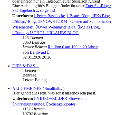
oder einfach nur ein Tagebuch eurer Skisaison führen!
Eine Anleitung für's Bloggen findet ihr unter
Euer Ski-Blog /
Ski-Tagebuch ... so geht's!
Unterforen:
Peters Bastelecke
,
Beates Blog
,
PKs Blog
,
Skilars' Blog
,
SNOWSTORM - Gleiten auf Schnee in der
Wissenschaft
,
Uwes Webmaster Blog
,
Majas Blog
,
Tommys ISCHGL-URLAUBS BLOG
125
Themen
8063
Beiträge
Letzter Beitrag
Re: Von 0 auf 100 in 20 Jahren
Neuester
von
Bergwuid
Beitrag
02.01.2026 20:26
DIES & DAS ...
Themen
Beiträge
Letzter Beitrag
ALLGEMEINES / Smalltalk ;-)
Hier gehört alles rein, was sonst nirgends rein passt.
Unterforen:
VIDEO+BILDER-Showroom
,
Vorstellungsrunde
,
Schenkelklopfer
1157
Themen
10702
Beiträge