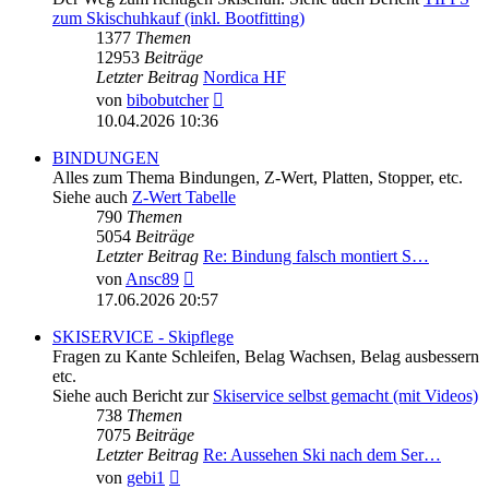
zum Skischuhkauf (inkl. Bootfitting)
1377
Themen
12953
Beiträge
Letzter Beitrag
Nordica HF
Neuester
von
bibobutcher
Beitrag
10.04.2026 10:36
BINDUNGEN
Alles zum Thema Bindungen, Z-Wert, Platten, Stopper, etc.
Siehe auch
Z-Wert Tabelle
790
Themen
5054
Beiträge
Letzter Beitrag
Re: Bindung falsch montiert S…
Neuester
von
Ansc89
Beitrag
17.06.2026 20:57
SKISERVICE - Skipflege
Fragen zu Kante Schleifen, Belag Wachsen, Belag ausbessern
etc.
Siehe auch Bericht zur
Skiservice selbst gemacht (mit Videos)
738
Themen
7075
Beiträge
Letzter Beitrag
Re: Aussehen Ski nach dem Ser…
Neuester
von
gebi1