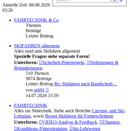
Suc
Aktuelle Zeit: 08.08.2026
03:26
FAHRTECHNIK & Co
Themen
Beiträge
Letzter Beitrag
SKIFAHREN allgemein
Alles rund ums Skifahren allgemein
Spezielle Fragen siehe separate Foren!
Unterforen:
Sicherheit-Pistenregeln
,
Verletzungen &
Behinderungen
519
Themen
9074
Beiträge
Letzter Beitrag
Re: Skifahren nach Bandscheib…
Neuester
von
seb91
Beitrag
14.07.2026 15:59
FAHRTECHNIK
Alles zur Skitechnik. Siehe auch Berichte
Carving- und Ski-
Lehrplan
, sowie
Besser Skifahren für Fortgeschrittene
Unterforen:
VIDEO-Analyse & Feedback
,
Übungen
,
Konditions-/Fitnesstraining
,
Ski-Lehrwesen