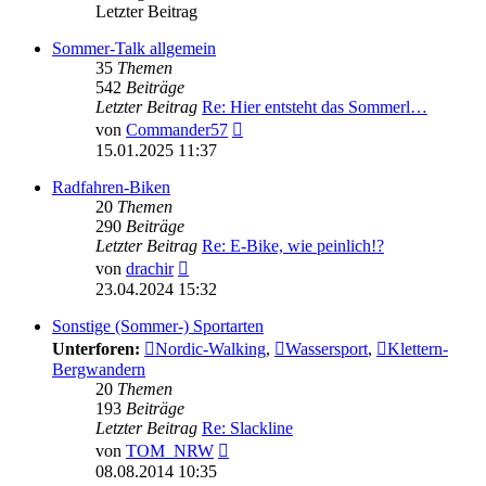
Letzter Beitrag
Sommer-Talk allgemein
35
Themen
542
Beiträge
Letzter Beitrag
Re: Hier entsteht das Sommerl…
Neuester
von
Commander57
Beitrag
15.01.2025 11:37
Radfahren-Biken
20
Themen
290
Beiträge
Letzter Beitrag
Re: E-Bike, wie peinlich!?
Neuester
von
drachir
Beitrag
23.04.2024 15:32
Sonstige (Sommer-) Sportarten
Unterforen:
Nordic-Walking
,
Wassersport
,
Klettern-
Bergwandern
20
Themen
193
Beiträge
Letzter Beitrag
Re: Slackline
Neuester
von
TOM_NRW
Beitrag
08.08.2014 10:35