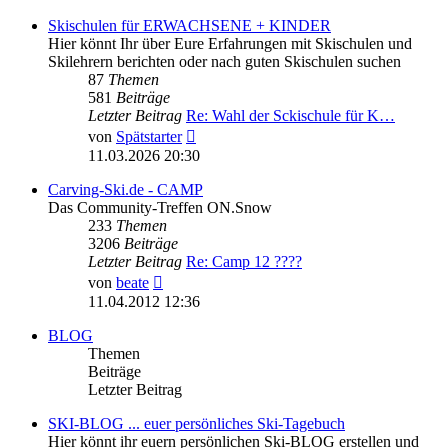
Skischulen für ERWACHSENE + KINDER
Hier könnt Ihr über Eure Erfahrungen mit Skischulen und
Skilehrern berichten oder nach guten Skischulen suchen
87
Themen
581
Beiträge
Letzter Beitrag
Re: Wahl der Sckischule für K…
Neuester
von
Spätstarter
Beitrag
11.03.2026 20:30
Carving-Ski.de - CAMP
Das Community-Treffen ON.Snow
233
Themen
3206
Beiträge
Letzter Beitrag
Re: Camp 12 ????
Neuester
von
beate
Beitrag
11.04.2012 12:36
BLOG
Themen
Beiträge
Letzter Beitrag
SKI-BLOG ... euer persönliches Ski-Tagebuch
Hier könnt ihr euern persönlichen Ski-BLOG erstellen und