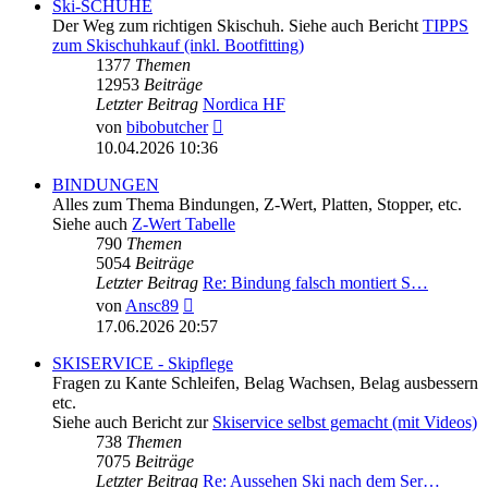
Ski-SCHUHE
Der Weg zum richtigen Skischuh. Siehe auch Bericht
TIPPS
zum Skischuhkauf (inkl. Bootfitting)
1377
Themen
12953
Beiträge
Letzter Beitrag
Nordica HF
Neuester
von
bibobutcher
Beitrag
10.04.2026 10:36
BINDUNGEN
Alles zum Thema Bindungen, Z-Wert, Platten, Stopper, etc.
Siehe auch
Z-Wert Tabelle
790
Themen
5054
Beiträge
Letzter Beitrag
Re: Bindung falsch montiert S…
Neuester
von
Ansc89
Beitrag
17.06.2026 20:57
SKISERVICE - Skipflege
Fragen zu Kante Schleifen, Belag Wachsen, Belag ausbessern
etc.
Siehe auch Bericht zur
Skiservice selbst gemacht (mit Videos)
738
Themen
7075
Beiträge
Letzter Beitrag
Re: Aussehen Ski nach dem Ser…