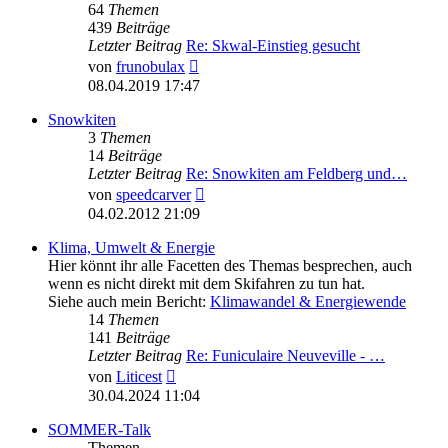
64
Themen
439
Beiträge
Letzter Beitrag
Re: Skwal-Einstieg gesucht
Neuester
von
frunobulax
Beitrag
08.04.2019 17:47
Snowkiten
3
Themen
14
Beiträge
Letzter Beitrag
Re: Snowkiten am Feldberg und…
Neuester
von
speedcarver
Beitrag
04.02.2012 21:09
Klima, Umwelt & Energie
Hier könnt ihr alle Facetten des Themas besprechen, auch
wenn es nicht direkt mit dem Skifahren zu tun hat.
Siehe auch mein Bericht:
Klimawandel & Energiewende
14
Themen
141
Beiträge
Letzter Beitrag
Re: Funiculaire Neuveville - …
Neuester
von
Liticest
Beitrag
30.04.2024 11:04
SOMMER-Talk
Themen