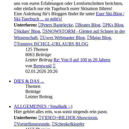
uns von euren Erfahrungen oder Lernfortschritten berichten,
oder einfach nur ein Tagebuch eurer Skisaison führen!
Eine Anleitung für's Bloggen findet ihr unter
Euer Ski-Blog /
Ski-Tagebuch ... so geht's!
Unterforen:
Peters Bastelecke
,
Beates Blog
,
PKs Blog
,
Skilars' Blog
,
SNOWSTORM - Gleiten auf Schnee in der
Wissenschaft
,
Uwes Webmaster Blog
,
Majas Blog
,
Tommys ISCHGL-URLAUBS BLOG
125
Themen
8063
Beiträge
Letzter Beitrag
Re: Von 0 auf 100 in 20 Jahren
Neuester
von
Bergwuid
Beitrag
02.01.2026 20:26
DIES & DAS ...
Themen
Beiträge
Letzter Beitrag
ALLGEMEINES / Smalltalk ;-)
Hier gehört alles rein, was sonst nirgends rein passt.
Unterforen:
VIDEO+BILDER-Showroom
,
Vorstellungsrunde
,
Schenkelklopfer