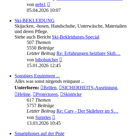
Neuester
von
gebi1
Beitrag
05.04.2026 10:07
Ski-BEKLEIDUNG
Skijacken, -hosen, Handschuhe, Unterwäsche, Materialien
und deren Pflege.
Siehe auch Bericht
Ski-Bekleidungs-Special
507
Themen
5550
Beiträge
Letzter Beitrag
Re: Erfahrungen heizbare Skih…
Neuester
von
bibobutcher
Beitrag
15.01.2026 12:45
Sonstiges Equipment ...
Alles was sonst nirgends reinpasst ...
Unterforen:
Brillen
,
SICHERHEITS-Ausrüstung
,
Helme
,
Protectoren
,
Skistöcke
617
Themen
5757
Beiträge
Letzter Beitrag
Re: Carv - Der Skilehrer im S…
Neuester
von
Surpries
Beitrag
13.03.2026 10:45
Smartphones auf der Piste