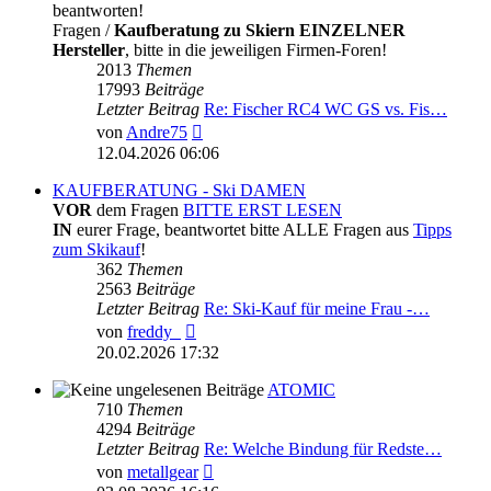
beantworten!
Fragen /
Kaufberatung zu Skiern EINZELNER
Hersteller
, bitte in die jeweiligen Firmen-Foren!
2013
Themen
17993
Beiträge
Letzter Beitrag
Re: Fischer RC4 WC GS vs. Fis…
Neuester
von
Andre75
Beitrag
12.04.2026 06:06
KAUFBERATUNG - Ski DAMEN
VOR
dem Fragen
BITTE ERST LESEN
IN
eurer Frage, beantwortet bitte ALLE Fragen aus
Tipps
zum Skikauf
!
362
Themen
2563
Beiträge
Letzter Beitrag
Re: Ski-Kauf für meine Frau -…
Neuester
von
freddy_
Beitrag
20.02.2026 17:32
ATOMIC
710
Themen
4294
Beiträge
Letzter Beitrag
Re: Welche Bindung für Redste…
Neuester
von
metallgear
Beitrag