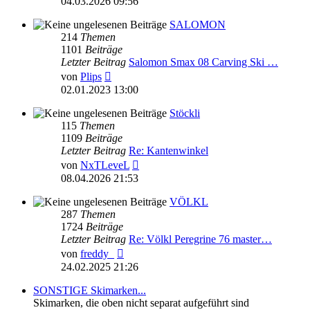
04.03.2026 09:56
SALOMON
214
Themen
1101
Beiträge
Letzter Beitrag
Salomon Smax 08 Carving Ski …
Neuester
von
Plips
Beitrag
02.01.2023 13:00
Stöckli
115
Themen
1109
Beiträge
Letzter Beitrag
Re: Kantenwinkel
Neuester
von
NxTLeveL
Beitrag
08.04.2026 21:53
VÖLKL
287
Themen
1724
Beiträge
Letzter Beitrag
Re: Völkl Peregrine 76 master…
Neuester
von
freddy_
Beitrag
24.02.2025 21:26
SONSTIGE Skimarken...
Skimarken, die oben nicht separat aufgeführt sind