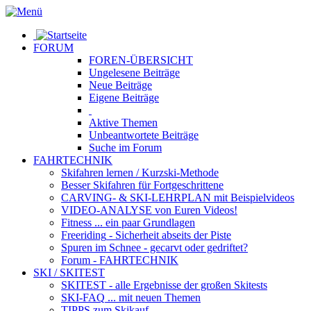
FORUM
FOREN-ÜBERSICHT
Ungelesene
Beiträge
Neue
Beiträge
Eigene
Beiträge
Aktive
Themen
Unbeantwortete
Beiträge
Suche im Forum
FAHRTECHNIK
Skifahren lernen
/ Kurzski-Methode
Besser Skifahren
für Fortgeschrittene
CARVING- & SKI-LEHRPLAN
mit Beispielvideos
VIDEO-ANALYSE
von Euren Videos!
Fitness
... ein paar Grundlagen
Freeriding
- Sicherheit abseits der Piste
Spuren im Schnee
- gecarvt oder gedriftet?
Forum
- FAHRTECHNIK
SKI / SKITEST
SKITEST
- alle Ergebnisse der großen Skitests
SKI-FAQ
... mit neuen Themen
TIPPS zum Skikauf