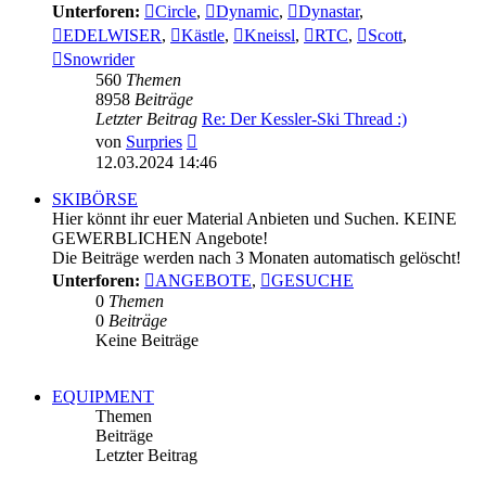
Unterforen:
Circle
,
Dynamic
,
Dynastar
,
EDELWISER
,
Kästle
,
Kneissl
,
RTC
,
Scott
,
Snowrider
560
Themen
8958
Beiträge
Letzter Beitrag
Re: Der Kessler-Ski Thread :)
Neuester
von
Surpries
Beitrag
12.03.2024 14:46
SKIBÖRSE
Hier könnt ihr euer Material Anbieten und Suchen. KEINE
GEWERBLICHEN Angebote!
Die Beiträge werden nach 3 Monaten automatisch gelöscht!
Unterforen:
ANGEBOTE
,
GESUCHE
0
Themen
0
Beiträge
Keine Beiträge
EQUIPMENT
Themen
Beiträge
Letzter Beitrag