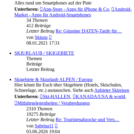
Alles rund um Smartphones auf der Piste
Unterforen:
App-Store - Apps für iPhone & Co
,
Android-
Market - Apps für Android-Smartphones
34
Themen
412
Beiträge
Letzter Beitrag
Re: Günstige DATEN-Tarife für…
Neuester
von
Skiusu
Beitrag
08.01.2021 17:31
SKIURLAUB / SKIGEBIETE
Themen
Beiträge
Letzter Beitrag
Skigebiete & Skiurlaub ALPEN / Europa
Hier könnt Ihr Euch über Skigebiete (Hotels, Skischulen,
Schneelage, etc.) austauschen. Siehe auch
Anbieter Skireisen
Unterforen:
Ski-HALLEN
,
KANADA/USA & world
,
Mitfahrgelegenheiten / Verabredungen
2310
Themen
19275
Beiträge
Letzter Beitrag
Re: Touristenabzocke und Vers…
Neuester
von
Sabrina11
Beitrag
03.06.2026 19:04