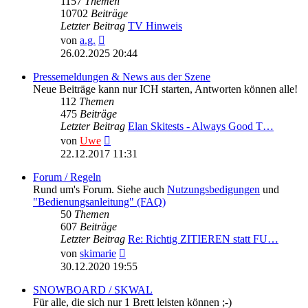
1157
Themen
10702
Beiträge
Letzter Beitrag
TV Hinweis
Neuester
von
a.g.
Beitrag
26.02.2025 20:44
Pressemeldungen & News aus der Szene
Neue Beiträge kann nur ICH starten, Antworten können alle!
112
Themen
475
Beiträge
Letzter Beitrag
Elan Skitests - Always Good T…
Neuester
von
Uwe
Beitrag
22.12.2017 11:31
Forum / Regeln
Rund um's Forum. Siehe auch
Nutzungsbedigungen
und
"Bedienungsanleitung" (FAQ)
50
Themen
607
Beiträge
Letzter Beitrag
Re: Richtig ZITIEREN statt FU…
Neuester
von
skimarie
Beitrag
30.12.2020 19:55
SNOWBOARD / SKWAL
Für alle, die sich nur 1 Brett leisten können ;-)