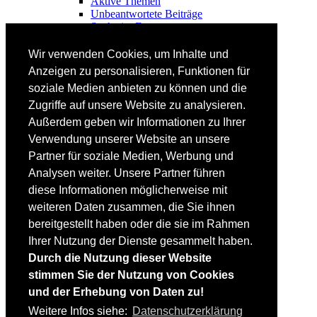
Aktive Themen
Unbeantwortete Beiträge
Suche im Forum
FAHRTECHNIK
Wir verwenden Cookies, um Inhalte und
Einsteiger
Anzeigen zu personalisieren, Funktionen für
Fortgeschrittene
soziale Medien anbieten zu können und die
Lehrplan
Videoanalyse
Zugriffe auf unsere Website zu analysieren.
Außerdem geben wir Informationen zu Ihrer
SKI
Verwendung unserer Website an unsere
SKITEST
Partner für soziale Medien, Werbung und
Ski-FAQ
Analysen weiter. Unsere Partner führen
Tipps Ski-Kauf
Ski-Typen
diese Informationen möglicherweise mit
Skishops
weiteren Daten zusammen, die Sie ihnen
bereitgestellt haben oder die sie im Rahmen
EQUIPMENT
Skibekleidung
Ihrer Nutzung der Dienste gesammelt haben.
Skischuhe
Durch die Nutzung dieser Website
Bootfitting
stimmen Sie der Nutzung von Cookies
Skihelme
Skiservice selbst
und der Erhebung von Daten zu!
Weitere Infos siehe:
Datenschutzerklärung