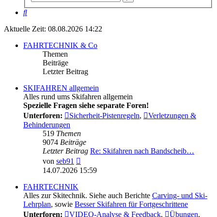
Suche
Suche
Aktuelle Zeit: 08.08.2026 14:22
FAHRTECHNIK & Co
Themen
Beiträge
Letzter Beitrag
SKIFAHREN allgemein
Alles rund ums Skifahren allgemein
Spezielle Fragen siehe separate Foren!
Unterforen:
Sicherheit-Pistenregeln
,
Verletzungen &
Behinderungen
519
Themen
9074
Beiträge
Letzter Beitrag
Re: Skifahren nach Bandscheib…
Neuester
von
seb91
Beitrag
14.07.2026 15:59
FAHRTECHNIK
Alles zur Skitechnik. Siehe auch Berichte
Carving- und Ski-
Lehrplan
, sowie
Besser Skifahren für Fortgeschrittene
Unterforen:
VIDEO-Analyse & Feedback
,
Übungen
,