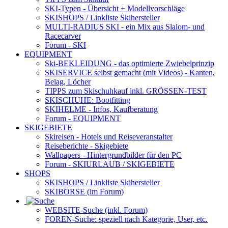
SKI-Typen
- Übersicht + Modellvorschläge
SKISHOPS / Linkliste Skihersteller
MULTI-RADIUS SKI
- ein Mix aus Slalom- und
Racecarver
Forum
- SKI
EQUIPMENT
Ski-BEKLEIDUNG
- das optimierte Zwiebelprinzip
SKISERVICE selbst gemacht
(mit Videos) - Kanten,
Belag, Löcher
TIPPS zum Skischuhkauf
inkl. GRÖSSEN-TEST
SKISCHUHE:
Bootfitting
SKIHELME
- Infos, Kaufberatung
Forum
- EQUIPMENT
SKIGEBIETE
Skireisen - Hotels und Reiseveranstalter
Reiseberichte - Skigebiete
Wallpapers
- Hintergrundbilder für den PC
Forum
- SKIURLAUB / SKIGEBIETE
SHOPS
SKISHOPS / Linkliste Skihersteller
SKIBÖRSE
(im Forum)
WEBSITE
-Suche (inkl. Forum)
FOREN
-Suche: speziell nach Kategorie, User, etc.