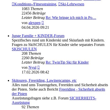
Konditions-/Fitnesstraining
,
Ski-Lehrwesen
1083
Themen
22456
Beiträge
Letzter Beitrag
Re: Wie bringe ich mich in Po…
Neuester
von
alexpen
Beitrag
04.04.2026 09:21
Junge Familie + KINDER-Forum
Spezifisches rund um Kinderski und Skiurlaub mit Kindern.
Fragen zu SkiSCHULEN für Kinder siehe separates Forum
SKISCHULEN
208
Themen
2260
Beiträge
Letzter Beitrag
Re: TwinTip Ski für Kinder
Neuester
von
Nyul
Beitrag
17.02.2026 08:42
Skitouren, Freeriding, Lawinencamps, etc
Alles rund ums Tourengehen, Freeriden und Sicherheit abseits
der Pisten. Siehe auch Bericht
Freeriding - Sicherheit abseits
der Pisten
Ausrüstungsfragen siehe z.B. Forum
SICHERHEITS-
Ausrüstung
92
Themen