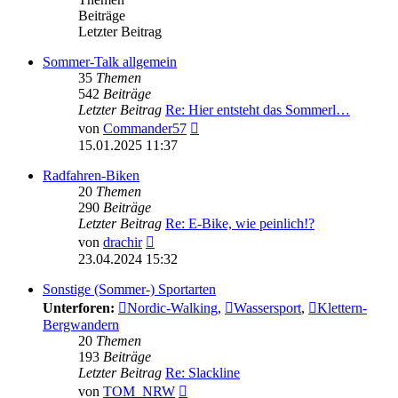
Beiträge
Letzter Beitrag
Sommer-Talk allgemein
35
Themen
542
Beiträge
Letzter Beitrag
Re: Hier entsteht das Sommerl…
Neuester
von
Commander57
Beitrag
15.01.2025 11:37
Radfahren-Biken
20
Themen
290
Beiträge
Letzter Beitrag
Re: E-Bike, wie peinlich!?
Neuester
von
drachir
Beitrag
23.04.2024 15:32
Sonstige (Sommer-) Sportarten
Unterforen:
Nordic-Walking
,
Wassersport
,
Klettern-
Bergwandern
20
Themen
193
Beiträge
Letzter Beitrag
Re: Slackline
Neuester
von
TOM_NRW