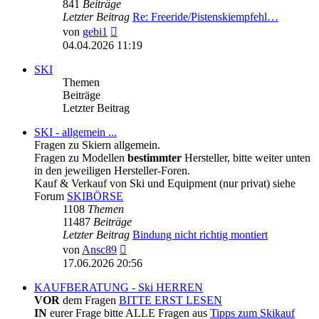
841
Beiträge
Letzter Beitrag
Re: Freeride/Pistenskiempfehl…
Neuester
von
gebi1
Beitrag
04.04.2026 11:19
SKI
Themen
Beiträge
Letzter Beitrag
SKI - allgemein ...
Fragen zu Skiern allgemein.
Fragen zu Modellen
bestimmter
Hersteller, bitte weiter unten
in den jeweiligen Hersteller-Foren.
Kauf & Verkauf von Ski und Equipment (nur privat) siehe
Forum
SKIBÖRSE
1108
Themen
11487
Beiträge
Letzter Beitrag
Bindung nicht richtig montiert
Neuester
von
Ansc89
Beitrag
17.06.2026 20:56
KAUFBERATUNG - Ski HERREN
VOR
dem Fragen
BITTE ERST LESEN
IN
eurer Frage bitte ALLE Fragen aus
Tipps zum Skikauf