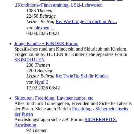
Konditions-/Fitnesstraining
,
Ski-Lehrwesen
1083
Themen
22456
Beiträge
Letzter Beitrag
Re: Wie bringe ich mich in Po…
Neuester
von
alexpen
Beitrag
04.04.2026 09:21
Junge Familie + KINDER-Forum
Spezifisches rund um Kinderski und Skiurlaub mit Kindern.
Fragen zu SkiSCHULEN für Kinder siehe separates Forum
SKISCHULEN
208
Themen
2260
Beiträge
Letzter Beitrag
Re: TwinTip Ski für Kinder
Neuester
von
Nyul
Beitrag
17.02.2026 08:42
Skitouren, Freeriding, Lawinencamps, etc
Alles rund ums Tourengehen, Freeriden und Sicherheit abseits
der Pisten. Siehe auch Bericht
Freeriding - Sicherheit abseits
der Pisten
Ausrüstungsfragen siehe z.B. Forum
SICHERHEITS-
Ausrüstung
92
Themen