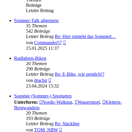
Beiträge
Letzter Beitrag
Sommer-Talk allgemein
35
Themen
542
Beiträge
Letzter Beitrag
Re: Hier entsteht das Sommerl…
Neuester
von
Commander57
Beitrag
15.01.2025 11:37
Radfahren-Biken
20
Themen
290
Beiträge
Letzter Beitrag
Re: E-Bike, wie peinlich!?
Neuester
von
drachir
Beitrag
23.04.2024 15:32
Sonstige (Sommer-) Sportarten
Unterforen:
Nordic-Walking
,
Wassersport
,
Klettern-
Bergwandern
20
Themen
193
Beiträge
Letzter Beitrag
Re: Slackline
Neuester
von
TOM_NRW