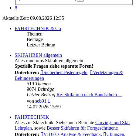
Suche
Suche
Aktuelle Zeit: 09.08.2026 12:35
FAHRTECHNIK & Co
Themen
Beiträge
Letzter Beitrag
SKIFAHREN allgemein
Alles rund ums Skifahren allgemein
Spezielle Fragen siehe separate Foren!
Unterforen:
Sicherheit-Pistenregeln
,
Verletzungen &
Behinderungen
519
Themen
9074
Beiträge
Letzter Beitrag
Re: Skifahren nach Bandscheib…
Neuester
von
seb91
Beitrag
14.07.2026 15:59
FAHRTECHNIK
Alles zur Skitechnik. Siehe auch Berichte
Carving- und Ski-
Lehrplan
, sowie
Besser Skifahren für Fortgeschrittene
Unterforen:
VIDEO-Analyse & Feedback
,
Übungen
,