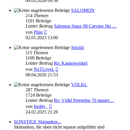
04.03.2026 09:56
SALOMON
214
Themen
1101
Beiträge
Letzter Beitrag
Salomon Smax 08 Carving Ski …
Neuester
von
Plips
Beitrag
02.01.2023 13:00
Stöckli
115
Themen
1109
Beiträge
Letzter Beitrag
Re: Kantenwinkel
Neuester
von
NxTLeveL
Beitrag
08.04.2026 21:53
VÖLKL
287
Themen
1724
Beiträge
Letzter Beitrag
Re: Völkl Peregrine 76 master…
Neuester
von
freddy_
Beitrag
24.02.2025 21:26
SONSTIGE Skimarken...
Skimarken, die oben nicht separat aufgeführt sind