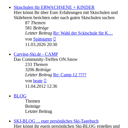
Skischulen für ERWACHSENE + KINDER
Hier könnt Ihr über Eure Erfahrungen mit Skischulen und
Skilehrern berichten oder nach guten Skischulen suchen
87
Themen
581
Beiträge
Letzter Beitrag
Re: Wahl der Sckischule für K…
Neuester
von
Spätstarter
Beitrag
11.03.2026 20:30
Carving-Ski.de - CAMP
Das Community-Treffen ON.Snow
233
Themen
3206
Beiträge
Letzter Beitrag
Re: Camp 12 ????
Neuester
von
beate
Beitrag
11.04.2012 12:36
BLOG
Themen
Beiträge
Letzter Beitrag
SKI-BLOG ... euer persönliches Ski-Tagebuch
Hier könnt ihr euern persönlichen Ski-BLOG erstellen und