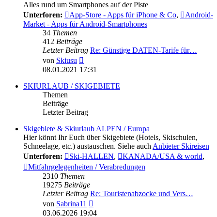
Alles rund um Smartphones auf der Piste
Unterforen:
App-Store - Apps für iPhone & Co
,
Android-
Market - Apps für Android-Smartphones
34
Themen
412
Beiträge
Letzter Beitrag
Re: Günstige DATEN-Tarife für…
Neuester
von
Skiusu
Beitrag
08.01.2021 17:31
SKIURLAUB / SKIGEBIETE
Themen
Beiträge
Letzter Beitrag
Skigebiete & Skiurlaub ALPEN / Europa
Hier könnt Ihr Euch über Skigebiete (Hotels, Skischulen,
Schneelage, etc.) austauschen. Siehe auch
Anbieter Skireisen
Unterforen:
Ski-HALLEN
,
KANADA/USA & world
,
Mitfahrgelegenheiten / Verabredungen
2310
Themen
19275
Beiträge
Letzter Beitrag
Re: Touristenabzocke und Vers…
Neuester
von
Sabrina11
Beitrag
03.06.2026 19:04