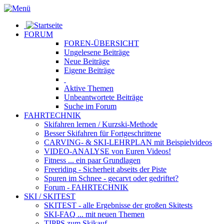
FORUM
FOREN-ÜBERSICHT
Ungelesene
Beiträge
Neue
Beiträge
Eigene
Beiträge
Aktive
Themen
Unbeantwortete
Beiträge
Suche im Forum
FAHRTECHNIK
Skifahren lernen
/ Kurzski-Methode
Besser Skifahren
für Fortgeschrittene
CARVING- & SKI-LEHRPLAN
mit Beispielvideos
VIDEO-ANALYSE
von Euren Videos!
Fitness
... ein paar Grundlagen
Freeriding
- Sicherheit abseits der Piste
Spuren im Schnee
- gecarvt oder gedriftet?
Forum
- FAHRTECHNIK
SKI / SKITEST
SKITEST
- alle Ergebnisse der großen Skitests
SKI-FAQ
... mit neuen Themen
TIPPS zum Skikauf