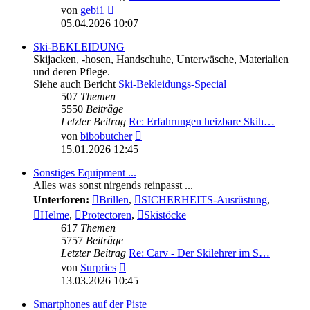
Neuester
von
gebi1
Beitrag
05.04.2026 10:07
Ski-BEKLEIDUNG
Skijacken, -hosen, Handschuhe, Unterwäsche, Materialien
und deren Pflege.
Siehe auch Bericht
Ski-Bekleidungs-Special
507
Themen
5550
Beiträge
Letzter Beitrag
Re: Erfahrungen heizbare Skih…
Neuester
von
bibobutcher
Beitrag
15.01.2026 12:45
Sonstiges Equipment ...
Alles was sonst nirgends reinpasst ...
Unterforen:
Brillen
,
SICHERHEITS-Ausrüstung
,
Helme
,
Protectoren
,
Skistöcke
617
Themen
5757
Beiträge
Letzter Beitrag
Re: Carv - Der Skilehrer im S…
Neuester
von
Surpries
Beitrag
13.03.2026 10:45
Smartphones auf der Piste