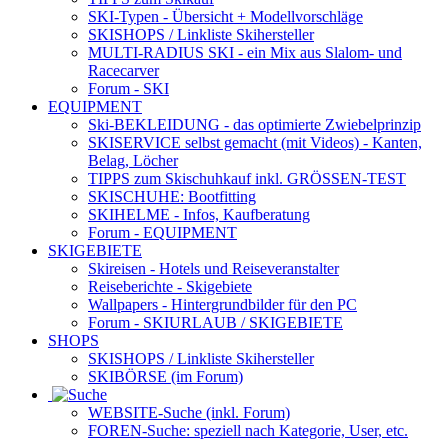
SKI-Typen
- Übersicht + Modellvorschläge
SKISHOPS / Linkliste Skihersteller
MULTI-RADIUS SKI
- ein Mix aus Slalom- und
Racecarver
Forum
- SKI
EQUIPMENT
Ski-BEKLEIDUNG
- das optimierte Zwiebelprinzip
SKISERVICE selbst gemacht
(mit Videos) - Kanten,
Belag, Löcher
TIPPS zum Skischuhkauf
inkl. GRÖSSEN-TEST
SKISCHUHE:
Bootfitting
SKIHELME
- Infos, Kaufberatung
Forum
- EQUIPMENT
SKIGEBIETE
Skireisen - Hotels und Reiseveranstalter
Reiseberichte - Skigebiete
Wallpapers
- Hintergrundbilder für den PC
Forum
- SKIURLAUB / SKIGEBIETE
SHOPS
SKISHOPS / Linkliste Skihersteller
SKIBÖRSE
(im Forum)
WEBSITE
-Suche (inkl. Forum)
FOREN
-Suche: speziell nach Kategorie, User, etc.