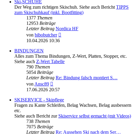
Ski-SCHUHE
Der Weg zum richtigen Skischuh. Siehe auch Bericht
TIPPS
zum Skischuhkauf (inkl. Bootfitting)
1377
Themen
12953
Beiträge
Letzter Beitrag
Nordica HF
Neuester
von
bibobutcher
Beitrag
10.04.2026 10:36
BINDUNGEN
Alles zum Thema Bindungen, Z-Wert, Platten, Stopper, etc.
Siehe auch
Z-Wert Tabelle
790
Themen
5054
Beiträge
Letzter Beitrag
Re: Bindung falsch montiert S…
Neuester
von
Ansc89
Beitrag
17.06.2026 20:57
SKISERVICE - Skipflege
Fragen zu Kante Schleifen, Belag Wachsen, Belag ausbessern
etc.
Siehe auch Bericht zur
Skiservice selbst gemacht (mit Videos)
738
Themen
7075
Beiträge
Letzter Beitrag
Re: Aussehen Ski nach dem Ser…