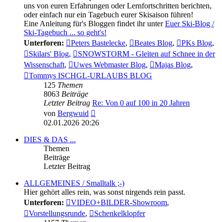
uns von euren Erfahrungen oder Lernfortschritten berichten,
oder einfach nur ein Tagebuch eurer Skisaison führen!
Eine Anleitung für's Bloggen findet ihr unter
Euer Ski-Blog /
Ski-Tagebuch ... so geht's!
Unterforen:
Peters Bastelecke
,
Beates Blog
,
PKs Blog
,
Skilars' Blog
,
SNOWSTORM - Gleiten auf Schnee in der
Wissenschaft
,
Uwes Webmaster Blog
,
Majas Blog
,
Tommys ISCHGL-URLAUBS BLOG
125
Themen
8063
Beiträge
Letzter Beitrag
Re: Von 0 auf 100 in 20 Jahren
Neuester
von
Bergwuid
Beitrag
02.01.2026 20:26
DIES & DAS ...
Themen
Beiträge
Letzter Beitrag
ALLGEMEINES / Smalltalk ;-)
Hier gehört alles rein, was sonst nirgends rein passt.
Unterforen:
VIDEO+BILDER-Showroom
,
Vorstellungsrunde
,
Schenkelklopfer