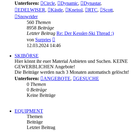
Unterforen:
Circle
,
Dynamic
,
Dynastar
,
EDELWISER
,
Kästle
,
Kneissl
,
RTC
,
Scott
,
Snowrider
560
Themen
8958
Beiträge
Letzter Beitrag
Re: Der Kessler-Ski Thread :)
Neuester
von
Surpries
Beitrag
12.03.2024 14:46
SKIBÖRSE
Hier könnt ihr euer Material Anbieten und Suchen. KEINE
GEWERBLICHEN Angebote!
Die Beiträge werden nach 3 Monaten automatisch gelöscht!
Unterforen:
ANGEBOTE
,
GESUCHE
0
Themen
0
Beiträge
Keine Beiträge
EQUIPMENT
Themen
Beiträge
Letzter Beitrag