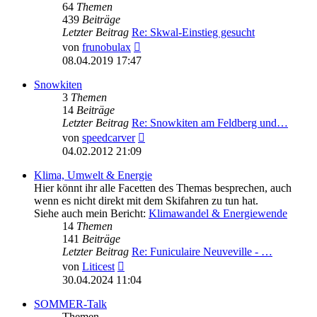
64
Themen
439
Beiträge
Letzter Beitrag
Re: Skwal-Einstieg gesucht
Neuester
von
frunobulax
Beitrag
08.04.2019 17:47
Snowkiten
3
Themen
14
Beiträge
Letzter Beitrag
Re: Snowkiten am Feldberg und…
Neuester
von
speedcarver
Beitrag
04.02.2012 21:09
Klima, Umwelt & Energie
Hier könnt ihr alle Facetten des Themas besprechen, auch
wenn es nicht direkt mit dem Skifahren zu tun hat.
Siehe auch mein Bericht:
Klimawandel & Energiewende
14
Themen
141
Beiträge
Letzter Beitrag
Re: Funiculaire Neuveville - …
Neuester
von
Liticest
Beitrag
30.04.2024 11:04
SOMMER-Talk
Themen