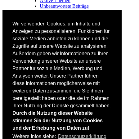
Aktive Themen
Unbeantwortete Beiträge
Suche im Forum
FAHRTECHNIK
Wir verwenden Cookies, um Inhalte und
Einsteiger
Anzeigen zu personalisieren, Funktionen für
Fortgeschrittene
soziale Medien anbieten zu können und die
Lehrplan
Videoanalyse
Zugriffe auf unsere Website zu analysieren.
Außerdem geben wir Informationen zu Ihrer
SKI
Verwendung unserer Website an unsere
SKITEST
Partner für soziale Medien, Werbung und
Ski-FAQ
Analysen weiter. Unsere Partner führen
Tipps Ski-Kauf
Ski-Typen
diese Informationen möglicherweise mit
Skishops
weiteren Daten zusammen, die Sie ihnen
bereitgestellt haben oder die sie im Rahmen
EQUIPMENT
Skibekleidung
Ihrer Nutzung der Dienste gesammelt haben.
Skischuhe
Durch die Nutzung dieser Website
Bootfitting
stimmen Sie der Nutzung von Cookies
Skihelme
Skiservice selbst
und der Erhebung von Daten zu!
Weitere Infos siehe:
Datenschutzerklärung