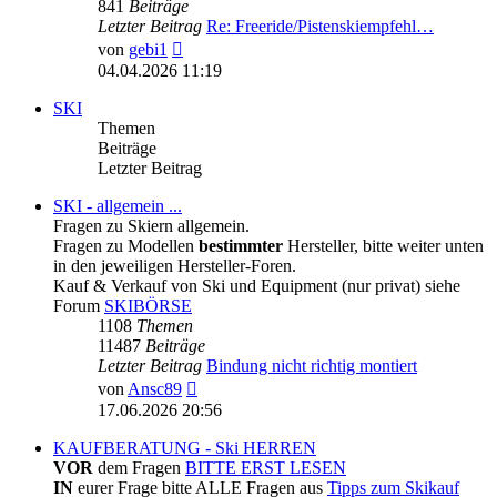
841
Beiträge
Letzter Beitrag
Re: Freeride/Pistenskiempfehl…
Neuester
von
gebi1
Beitrag
04.04.2026 11:19
SKI
Themen
Beiträge
Letzter Beitrag
SKI - allgemein ...
Fragen zu Skiern allgemein.
Fragen zu Modellen
bestimmter
Hersteller, bitte weiter unten
in den jeweiligen Hersteller-Foren.
Kauf & Verkauf von Ski und Equipment (nur privat) siehe
Forum
SKIBÖRSE
1108
Themen
11487
Beiträge
Letzter Beitrag
Bindung nicht richtig montiert
Neuester
von
Ansc89
Beitrag
17.06.2026 20:56
KAUFBERATUNG - Ski HERREN
VOR
dem Fragen
BITTE ERST LESEN
IN
eurer Frage bitte ALLE Fragen aus
Tipps zum Skikauf