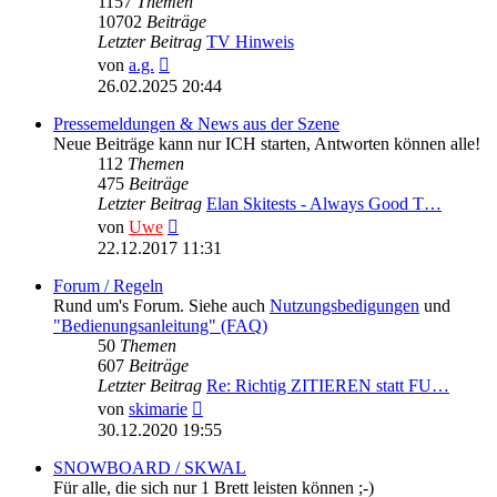
1157
Themen
10702
Beiträge
Letzter Beitrag
TV Hinweis
Neuester
von
a.g.
Beitrag
26.02.2025 20:44
Pressemeldungen & News aus der Szene
Neue Beiträge kann nur ICH starten, Antworten können alle!
112
Themen
475
Beiträge
Letzter Beitrag
Elan Skitests - Always Good T…
Neuester
von
Uwe
Beitrag
22.12.2017 11:31
Forum / Regeln
Rund um's Forum. Siehe auch
Nutzungsbedigungen
und
"Bedienungsanleitung" (FAQ)
50
Themen
607
Beiträge
Letzter Beitrag
Re: Richtig ZITIEREN statt FU…
Neuester
von
skimarie
Beitrag
30.12.2020 19:55
SNOWBOARD / SKWAL
Für alle, die sich nur 1 Brett leisten können ;-)