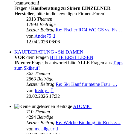
beantworten!
Fragen /
Kaufberatung zu Skiern EINZELNER
Hersteller
, bitte in die jeweiligen Firmen-Foren!
2013
Themen
17993
Beiträge
Letzter Beitrag
Re: Fischer RC4 WC GS vs. Fis…
Neuester
von
Andre75
Beitrag
12.04.2026 06:06
KAUFBERATUNG - Ski DAMEN
VOR
dem Fragen
BITTE ERST LESEN
IN
eurer Frage, beantwortet bitte ALLE Fragen aus
Tipps
zum Skikauf
!
362
Themen
2563
Beiträge
Letzter Beitrag
Re: Ski-Kauf für meine Frau -…
Neuester
von
freddy_
Beitrag
20.02.2026 17:32
ATOMIC
710
Themen
4294
Beiträge
Letzter Beitrag
Re: Welche Bindung für Redste…
Neuester
von
metallgear
Beitrag