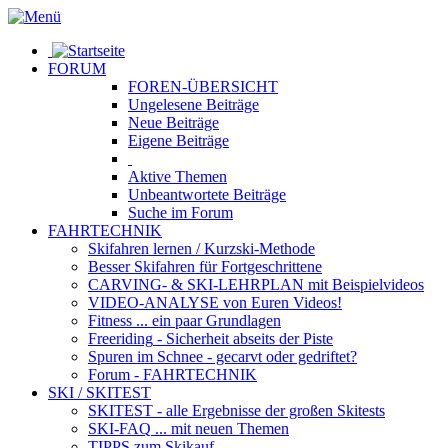
FORUM
FOREN-ÜBERSICHT
Ungelesene
Beiträge
Neue
Beiträge
Eigene
Beiträge
Aktive
Themen
Unbeantwortete
Beiträge
Suche im Forum
FAHRTECHNIK
Skifahren lernen
/ Kurzski-Methode
Besser Skifahren
für Fortgeschrittene
CARVING- & SKI-LEHRPLAN
mit Beispielvideos
VIDEO-ANALYSE
von Euren Videos!
Fitness
... ein paar Grundlagen
Freeriding
- Sicherheit abseits der Piste
Spuren im Schnee
- gecarvt oder gedriftet?
Forum
- FAHRTECHNIK
SKI / SKITEST
SKITEST
- alle Ergebnisse der großen Skitests
SKI-FAQ
... mit neuen Themen
TIPPS zum Skikauf