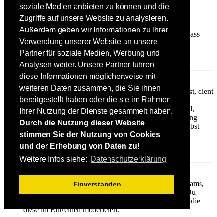
soziale Medien anbieten zu können und die
Weshalb werden verschiedene Benutzergruppen farbig
dargestellt?
Zugriffe auf unsere Website zu analysieren.
Es ist der Board-Administration möglich, den
Außerdem geben wir Informationen zu Ihrer
Benutzergruppen verschiedene Farben zuzuteilen, so dass
Verwendung unserer Website an unsere
deren Mitglieder leichter zu identifizieren sind.
Partner für soziale Medien, Werbung und
Nach oben
Analysen weiter. Unsere Partner führen
diese Informationen möglicherweise mit
Was ist eine Hauptgruppe?
weiteren Daten zusammen, die Sie ihnen
Wenn du Mitglied in mehr als einer Benutzergruppe bist, dient
bereitgestellt haben oder die sie im Rahmen
die Hauptgruppe dazu, deine Gruppenfarbe sowie den
Gruppenrang, der bei dir standardmäßig angezeigt wird,
Ihrer Nutzung der Dienste gesammelt haben.
festzulegen. Ein Administrator kann dir die Berechtigung
Durch die Nutzung dieser Website
geben, deine Hauptgruppe im persönlichen Bereich selbst
stimmen Sie der Nutzung von Cookies
festzulegen.
und der Erhebung von Daten zu!
Nach oben
Weitere Infos siehe:
Datenschutzerklärung
Was bedeutet der „Das Team“-Link auf der Startseite?
Auf dieser Seite findest du eine Auflistung des Forenteams,
Einverstanden
einschließlich der Administratoren, der Moderatoren. Du
findest hier auch weitere Informationen wie die Foren, die
diese im Einzelnen moderieren.