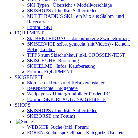
SKI-Typen
- Übersicht + Modellvorschläge
SKISHOPS / Linkliste Skihersteller
MULTI-RADIUS SKI
- ein Mix aus Slalom- und
Racecarver
Forum
- SKI
EQUIPMENT
Ski-BEKLEIDUNG
- das optimierte Zwiebelprinzip
SKISERVICE selbst gemacht
(mit Videos) - Kanten,
Belag, Löcher
TIPPS zum Skischuhkauf
inkl. GRÖSSEN-TEST
SKISCHUHE:
Bootfitting
SKIHELME
- Infos, Kaufberatung
Forum
- EQUIPMENT
SKIGEBIETE
Skireisen - Hotels und Reiseveranstalter
Reiseberichte - Skigebiete
Wallpapers
- Hintergrundbilder für den PC
Forum
- SKIURLAUB / SKIGEBIETE
SHOPS
SKISHOPS / Linkliste Skihersteller
SKIBÖRSE
(im Forum)
WEBSITE
-Suche (inkl. Forum)
FOREN
-Suche: speziell nach Kategorie, User, etc.