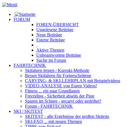
FORUM
FOREN-ÜBERSICHT
Ungelesene
Beiträge
Neue
Beiträge
Eigene
Beiträge
Aktive
Themen
Unbeantwortete
Beiträge
Suche im Forum
FAHRTECHNIK
Skifahren lernen
/ Kurzski-Methode
Besser Skifahren
für Fortgeschrittene
CARVING- & SKI-LEHRPLAN
mit Beispielvideos
VIDEO-ANALYSE
von Euren Videos!
Fitness
... ein paar Grundlagen
Freeriding
- Sicherheit abseits der Piste
Spuren im Schnee
- gecarvt oder gedriftet?
Forum
- FAHRTECHNIK
SKI / SKITEST
SKITEST
- alle Ergebnisse der großen Skitests
SKI-FAQ
... mit neuen Themen
TIPPS zum Skikauf