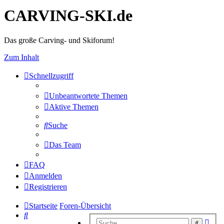
CARVING-SKI.de
Das große Carving- und Skiforum!
Zum Inhalt
Schnellzugriff
Unbeantwortete Themen
Aktive Themen
Suche
Das Team
FAQ
Anmelden
Registrieren
Startseite
Foren-Übersicht
Suche
Erwe
Suche