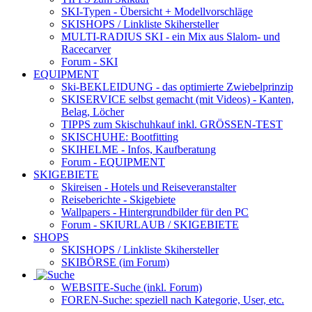
SKI-Typen
- Übersicht + Modellvorschläge
SKISHOPS / Linkliste Skihersteller
MULTI-RADIUS SKI
- ein Mix aus Slalom- und
Racecarver
Forum
- SKI
EQUIPMENT
Ski-BEKLEIDUNG
- das optimierte Zwiebelprinzip
SKISERVICE selbst gemacht
(mit Videos) - Kanten,
Belag, Löcher
TIPPS zum Skischuhkauf
inkl. GRÖSSEN-TEST
SKISCHUHE:
Bootfitting
SKIHELME
- Infos, Kaufberatung
Forum
- EQUIPMENT
SKIGEBIETE
Skireisen - Hotels und Reiseveranstalter
Reiseberichte - Skigebiete
Wallpapers
- Hintergrundbilder für den PC
Forum
- SKIURLAUB / SKIGEBIETE
SHOPS
SKISHOPS / Linkliste Skihersteller
SKIBÖRSE
(im Forum)
WEBSITE
-Suche (inkl. Forum)
FOREN
-Suche: speziell nach Kategorie, User, etc.