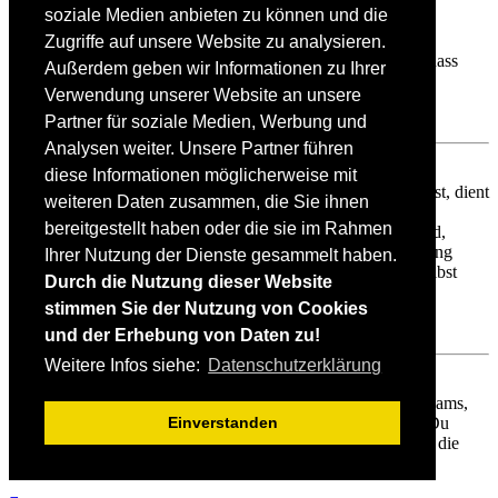
Weshalb werden verschiedene Benutzergruppen farbig
soziale Medien anbieten zu können und die
dargestellt?
Es ist der Board-Administration möglich, den
Zugriffe auf unsere Website zu analysieren.
Benutzergruppen verschiedene Farben zuzuteilen, so dass
Außerdem geben wir Informationen zu Ihrer
deren Mitglieder leichter zu identifizieren sind.
Verwendung unserer Website an unsere
Nach oben
Partner für soziale Medien, Werbung und
Analysen weiter. Unsere Partner führen
Was ist eine Hauptgruppe?
diese Informationen möglicherweise mit
Wenn du Mitglied in mehr als einer Benutzergruppe bist, dient
weiteren Daten zusammen, die Sie ihnen
die Hauptgruppe dazu, deine Gruppenfarbe sowie den
bereitgestellt haben oder die sie im Rahmen
Gruppenrang, der bei dir standardmäßig angezeigt wird,
festzulegen. Ein Administrator kann dir die Berechtigung
Ihrer Nutzung der Dienste gesammelt haben.
geben, deine Hauptgruppe im persönlichen Bereich selbst
Durch die Nutzung dieser Website
festzulegen.
stimmen Sie der Nutzung von Cookies
Nach oben
und der Erhebung von Daten zu!
Weitere Infos siehe:
Datenschutzerklärung
Was bedeutet der „Das Team“-Link auf der Startseite?
Auf dieser Seite findest du eine Auflistung des Forenteams,
einschließlich der Administratoren, der Moderatoren. Du
Einverstanden
findest hier auch weitere Informationen wie die Foren, die
diese im Einzelnen moderieren.