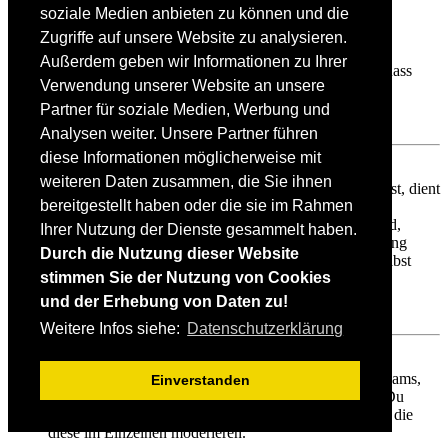
soziale Medien anbieten zu können und die
Weshalb werden verschiedene Benutzergruppen farbig
dargestellt?
Zugriffe auf unsere Website zu analysieren.
Es ist der Board-Administration möglich, den
Außerdem geben wir Informationen zu Ihrer
Benutzergruppen verschiedene Farben zuzuteilen, so dass
Verwendung unserer Website an unsere
deren Mitglieder leichter zu identifizieren sind.
Partner für soziale Medien, Werbung und
Nach oben
Analysen weiter. Unsere Partner führen
diese Informationen möglicherweise mit
Was ist eine Hauptgruppe?
weiteren Daten zusammen, die Sie ihnen
Wenn du Mitglied in mehr als einer Benutzergruppe bist, dient
bereitgestellt haben oder die sie im Rahmen
die Hauptgruppe dazu, deine Gruppenfarbe sowie den
Gruppenrang, der bei dir standardmäßig angezeigt wird,
Ihrer Nutzung der Dienste gesammelt haben.
festzulegen. Ein Administrator kann dir die Berechtigung
Durch die Nutzung dieser Website
geben, deine Hauptgruppe im persönlichen Bereich selbst
stimmen Sie der Nutzung von Cookies
festzulegen.
und der Erhebung von Daten zu!
Nach oben
Weitere Infos siehe:
Datenschutzerklärung
Was bedeutet der „Das Team“-Link auf der Startseite?
Auf dieser Seite findest du eine Auflistung des Forenteams,
Einverstanden
einschließlich der Administratoren, der Moderatoren. Du
findest hier auch weitere Informationen wie die Foren, die
diese im Einzelnen moderieren.