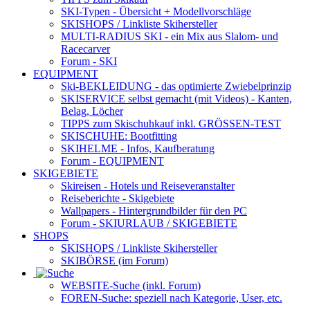
SKI-Typen
- Übersicht + Modellvorschläge
SKISHOPS / Linkliste Skihersteller
MULTI-RADIUS SKI
- ein Mix aus Slalom- und
Racecarver
Forum
- SKI
EQUIPMENT
Ski-BEKLEIDUNG
- das optimierte Zwiebelprinzip
SKISERVICE selbst gemacht
(mit Videos) - Kanten,
Belag, Löcher
TIPPS zum Skischuhkauf
inkl. GRÖSSEN-TEST
SKISCHUHE:
Bootfitting
SKIHELME
- Infos, Kaufberatung
Forum
- EQUIPMENT
SKIGEBIETE
Skireisen - Hotels und Reiseveranstalter
Reiseberichte - Skigebiete
Wallpapers
- Hintergrundbilder für den PC
Forum
- SKIURLAUB / SKIGEBIETE
SHOPS
SKISHOPS / Linkliste Skihersteller
SKIBÖRSE
(im Forum)
WEBSITE
-Suche (inkl. Forum)
FOREN
-Suche: speziell nach Kategorie, User, etc.