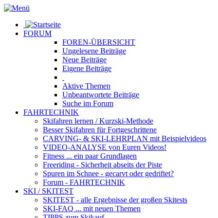
FORUM
FOREN-ÜBERSICHT
Ungelesene
Beiträge
Neue
Beiträge
Eigene
Beiträge
Aktive
Themen
Unbeantwortete
Beiträge
Suche im Forum
FAHRTECHNIK
Skifahren lernen
/ Kurzski-Methode
Besser Skifahren
für Fortgeschrittene
CARVING- & SKI-LEHRPLAN
mit Beispielvideos
VIDEO-ANALYSE
von Euren Videos!
Fitness
... ein paar Grundlagen
Freeriding
- Sicherheit abseits der Piste
Spuren im Schnee
- gecarvt oder gedriftet?
Forum
- FAHRTECHNIK
SKI / SKITEST
SKITEST
- alle Ergebnisse der großen Skitests
SKI-FAQ
... mit neuen Themen
TIPPS zum Skikauf