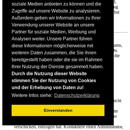
Gruppenrang, der bei dir standardmäßig angezeigt wird,
soziale Medien anbieten zu können und die
festzulegen. Ein Administrator kann dir die Berechtigung
Zugriffe auf unsere Website zu analysieren.
geben, deine Hauptgruppe im persönlichen Bereich selbst
festzulegen.
Außerdem geben wir Informationen zu Ihrer
Verwendung unserer Website an unsere
Nach oben
Partner für soziale Medien, Werbung und
Analysen weiter. Unsere Partner führen
Was bedeutet der „Das Team“-Link auf der Startseite?
Auf dieser Seite findest du eine Auflistung des Forenteams,
diese Informationen möglicherweise mit
einschließlich der Administratoren, der Moderatoren. Du
weiteren Daten zusammen, die Sie ihnen
findest hier auch weitere Informationen wie die Foren, die
bereitgestellt haben oder die sie im Rahmen
diese im Einzelnen moderieren.
Ihrer Nutzung der Dienste gesammelt haben.
Nach oben
Durch die Nutzung dieser Website
stimmen Sie der Nutzung von Cookies
Private Nachrichten
und der Erhebung von Daten zu!
Ich kann keine Privaten Nachrichten verschicken!
Weitere Infos siehe:
Datenschutzerklärung
Hierfür kann es drei Gründe geben: Entweder bist du nicht
registriert und / oder nicht angemeldet, oder die Board-
Einverstanden
Administration hat Private Nachrichten für das komplette
Forum ausgeschaltet. Außerdem könnte es sein, dass der
Administrator dir das Recht, Private Nachrichten zu
verschicken, entzogen hat. Kontaktiere einen Administrator,