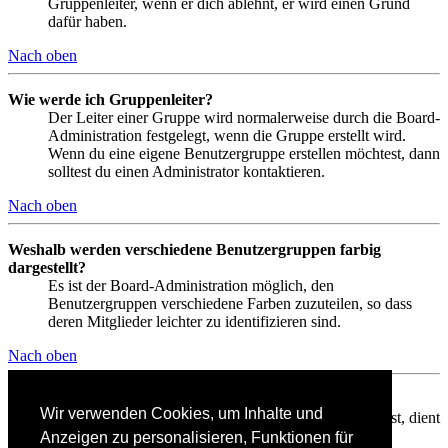
Gruppenleiter, wenn er dich ablehnt, er wird einen Grund
dafür haben.
Nach oben
Wie werde ich Gruppenleiter?
Der Leiter einer Gruppe wird normalerweise durch die Board-
Administration festgelegt, wenn die Gruppe erstellt wird.
Wenn du eine eigene Benutzergruppe erstellen möchtest, dann
solltest du einen Administrator kontaktieren.
Nach oben
Weshalb werden verschiedene Benutzergruppen farbig
dargestellt?
Es ist der Board-Administration möglich, den
Benutzergruppen verschiedene Farben zuzuteilen, so dass
deren Mitglieder leichter zu identifizieren sind.
Nach oben
Was ist eine Hauptgruppe?
Wir verwenden Cookies, um Inhalte und
Wenn du Mitglied in mehr als einer Benutzergruppe bist, dient
die Hauptgruppe dazu, deine Gruppenfarbe sowie den
Anzeigen zu personalisieren, Funktionen für