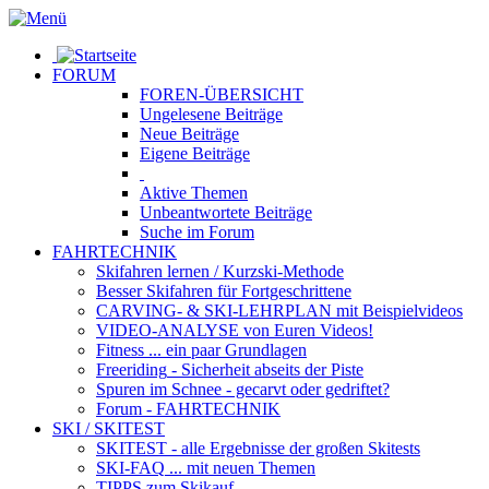
FORUM
FOREN-ÜBERSICHT
Ungelesene
Beiträge
Neue
Beiträge
Eigene
Beiträge
Aktive
Themen
Unbeantwortete
Beiträge
Suche im Forum
FAHRTECHNIK
Skifahren lernen
/ Kurzski-Methode
Besser Skifahren
für Fortgeschrittene
CARVING- & SKI-LEHRPLAN
mit Beispielvideos
VIDEO-ANALYSE
von Euren Videos!
Fitness
... ein paar Grundlagen
Freeriding
- Sicherheit abseits der Piste
Spuren im Schnee
- gecarvt oder gedriftet?
Forum
- FAHRTECHNIK
SKI / SKITEST
SKITEST
- alle Ergebnisse der großen Skitests
SKI-FAQ
... mit neuen Themen
TIPPS zum Skikauf