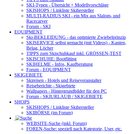
SKI-Typen
- Übersicht + Modellvorschläge
SKISHOPS / Linkliste Skihersteller
MULTI-RADIUS SKI
- ein Mix aus Slalom- und
Racecarver
Forum
- SKI
EQUIPMENT
Ski-BEKLEIDUNG
- das optimierte Zwiebelprinzip
SKISERVICE selbst gemacht
(mit Videos) - Kanten,
Belag, Löcher
TIPPS zum Skischuhkauf
inkl. GRÖSSEN-TEST
SKISCHUHE:
Bootfitting
SKIHELME
- Infos, Kaufberatung
Forum
- EQUIPMENT
SKIGEBIETE
Skireisen - Hotels und Reiseveranstalter
Reiseberichte - Skigebiete
Wallpapers
- Hintergrundbilder für den PC
Forum
- SKIURLAUB / SKIGEBIETE
SHOPS
SKISHOPS / Linkliste Skihersteller
SKIBÖRSE
(im Forum)
WEBSITE
-Suche (inkl. Forum)
FOREN
-Suche: speziell nach Kategorie, User, etc.