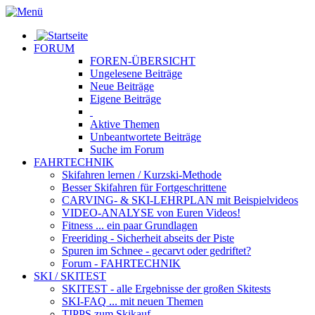
FORUM
FOREN-ÜBERSICHT
Ungelesene
Beiträge
Neue
Beiträge
Eigene
Beiträge
Aktive
Themen
Unbeantwortete
Beiträge
Suche im Forum
FAHRTECHNIK
Skifahren lernen
/ Kurzski-Methode
Besser Skifahren
für Fortgeschrittene
CARVING- & SKI-LEHRPLAN
mit Beispielvideos
VIDEO-ANALYSE
von Euren Videos!
Fitness
... ein paar Grundlagen
Freeriding
- Sicherheit abseits der Piste
Spuren im Schnee
- gecarvt oder gedriftet?
Forum
- FAHRTECHNIK
SKI / SKITEST
SKITEST
- alle Ergebnisse der großen Skitests
SKI-FAQ
... mit neuen Themen
TIPPS zum Skikauf