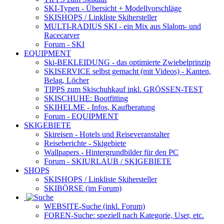
SKI-Typen
- Übersicht + Modellvorschläge
SKISHOPS / Linkliste Skihersteller
MULTI-RADIUS SKI
- ein Mix aus Slalom- und
Racecarver
Forum
- SKI
EQUIPMENT
Ski-BEKLEIDUNG
- das optimierte Zwiebelprinzip
SKISERVICE selbst gemacht
(mit Videos) - Kanten,
Belag, Löcher
TIPPS zum Skischuhkauf
inkl. GRÖSSEN-TEST
SKISCHUHE:
Bootfitting
SKIHELME
- Infos, Kaufberatung
Forum
- EQUIPMENT
SKIGEBIETE
Skireisen - Hotels und Reiseveranstalter
Reiseberichte - Skigebiete
Wallpapers
- Hintergrundbilder für den PC
Forum
- SKIURLAUB / SKIGEBIETE
SHOPS
SKISHOPS / Linkliste Skihersteller
SKIBÖRSE
(im Forum)
WEBSITE
-Suche (inkl. Forum)
FOREN
-Suche: speziell nach Kategorie, User, etc.