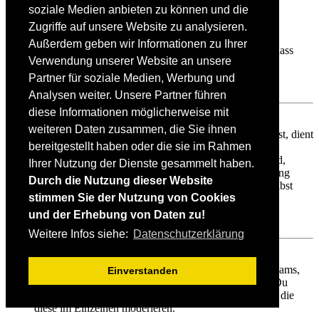
soziale Medien anbieten zu können und die
Weshalb werden verschiedene Benutzergruppen farbig
dargestellt?
Zugriffe auf unsere Website zu analysieren.
Es ist der Board-Administration möglich, den
Außerdem geben wir Informationen zu Ihrer
Benutzergruppen verschiedene Farben zuzuteilen, so dass
Verwendung unserer Website an unsere
deren Mitglieder leichter zu identifizieren sind.
Partner für soziale Medien, Werbung und
Nach oben
Analysen weiter. Unsere Partner führen
diese Informationen möglicherweise mit
Was ist eine Hauptgruppe?
weiteren Daten zusammen, die Sie ihnen
Wenn du Mitglied in mehr als einer Benutzergruppe bist, dient
bereitgestellt haben oder die sie im Rahmen
die Hauptgruppe dazu, deine Gruppenfarbe sowie den
Gruppenrang, der bei dir standardmäßig angezeigt wird,
Ihrer Nutzung der Dienste gesammelt haben.
festzulegen. Ein Administrator kann dir die Berechtigung
Durch die Nutzung dieser Website
geben, deine Hauptgruppe im persönlichen Bereich selbst
stimmen Sie der Nutzung von Cookies
festzulegen.
und der Erhebung von Daten zu!
Nach oben
Weitere Infos siehe:
Datenschutzerklärung
Was bedeutet der „Das Team“-Link auf der Startseite?
Auf dieser Seite findest du eine Auflistung des Forenteams,
Einverstanden
einschließlich der Administratoren, der Moderatoren. Du
findest hier auch weitere Informationen wie die Foren, die
diese im Einzelnen moderieren.