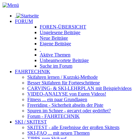
FORUM
FOREN-ÜBERSICHT
Ungelesene
Beiträge
Neue
Beiträge
Eigene
Beiträge
Aktive
Themen
Unbeantwortete
Beiträge
Suche im Forum
FAHRTECHNIK
Skifahren lernen
/ Kurzski-Methode
Besser Skifahren
für Fortgeschrittene
CARVING- & SKI-LEHRPLAN
mit Beispielvideos
VIDEO-ANALYSE
von Euren Videos!
Fitness
... ein paar Grundlagen
Freeriding
- Sicherheit abseits der Piste
Spuren im Schnee
- gecarvt oder gedriftet?
Forum
- FAHRTECHNIK
SKI / SKITEST
SKITEST
- alle Ergebnisse der großen Skitests
SKI-FAQ
... mit neuen Themen
TIPPS zum Skikauf