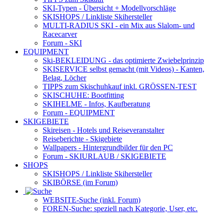
SKI-Typen
- Übersicht + Modellvorschläge
SKISHOPS / Linkliste Skihersteller
MULTI-RADIUS SKI
- ein Mix aus Slalom- und
Racecarver
Forum
- SKI
EQUIPMENT
Ski-BEKLEIDUNG
- das optimierte Zwiebelprinzip
SKISERVICE selbst gemacht
(mit Videos) - Kanten,
Belag, Löcher
TIPPS zum Skischuhkauf
inkl. GRÖSSEN-TEST
SKISCHUHE:
Bootfitting
SKIHELME
- Infos, Kaufberatung
Forum
- EQUIPMENT
SKIGEBIETE
Skireisen - Hotels und Reiseveranstalter
Reiseberichte - Skigebiete
Wallpapers
- Hintergrundbilder für den PC
Forum
- SKIURLAUB / SKIGEBIETE
SHOPS
SKISHOPS / Linkliste Skihersteller
SKIBÖRSE
(im Forum)
WEBSITE
-Suche (inkl. Forum)
FOREN
-Suche: speziell nach Kategorie, User, etc.