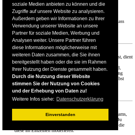
soziale Medien anbieten zu können und die
Weshalb werden verschiedene Benutzergruppen farbig
dargestellt?
Zugriffe auf unsere Website zu analysieren.
Es ist der Board-Administration möglich, den
Außerdem geben wir Informationen zu Ihrer
Benutzergruppen verschiedene Farben zuzuteilen, so dass
Verwendung unserer Website an unsere
deren Mitglieder leichter zu identifizieren sind.
Partner für soziale Medien, Werbung und
Nach oben
Analysen weiter. Unsere Partner führen
diese Informationen möglicherweise mit
Was ist eine Hauptgruppe?
weiteren Daten zusammen, die Sie ihnen
Wenn du Mitglied in mehr als einer Benutzergruppe bist, dient
bereitgestellt haben oder die sie im Rahmen
die Hauptgruppe dazu, deine Gruppenfarbe sowie den
Gruppenrang, der bei dir standardmäßig angezeigt wird,
Ihrer Nutzung der Dienste gesammelt haben.
festzulegen. Ein Administrator kann dir die Berechtigung
Durch die Nutzung dieser Website
geben, deine Hauptgruppe im persönlichen Bereich selbst
stimmen Sie der Nutzung von Cookies
festzulegen.
und der Erhebung von Daten zu!
Nach oben
Weitere Infos siehe:
Datenschutzerklärung
Was bedeutet der „Das Team“-Link auf der Startseite?
Auf dieser Seite findest du eine Auflistung des Forenteams,
Einverstanden
einschließlich der Administratoren, der Moderatoren. Du
findest hier auch weitere Informationen wie die Foren, die
diese im Einzelnen moderieren.