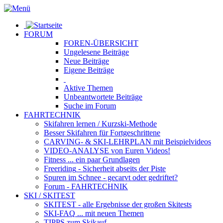
FORUM
FOREN-ÜBERSICHT
Ungelesene
Beiträge
Neue
Beiträge
Eigene
Beiträge
Aktive
Themen
Unbeantwortete
Beiträge
Suche im Forum
FAHRTECHNIK
Skifahren lernen
/ Kurzski-Methode
Besser Skifahren
für Fortgeschrittene
CARVING- & SKI-LEHRPLAN
mit Beispielvideos
VIDEO-ANALYSE
von Euren Videos!
Fitness
... ein paar Grundlagen
Freeriding
- Sicherheit abseits der Piste
Spuren im Schnee
- gecarvt oder gedriftet?
Forum
- FAHRTECHNIK
SKI / SKITEST
SKITEST
- alle Ergebnisse der großen Skitests
SKI-FAQ
... mit neuen Themen
TIPPS zum Skikauf