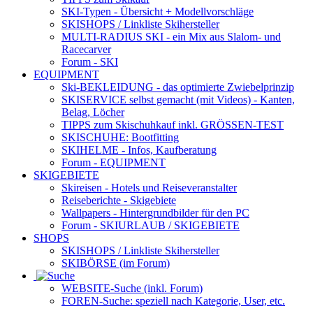
SKI-Typen
- Übersicht + Modellvorschläge
SKISHOPS / Linkliste Skihersteller
MULTI-RADIUS SKI
- ein Mix aus Slalom- und
Racecarver
Forum
- SKI
EQUIPMENT
Ski-BEKLEIDUNG
- das optimierte Zwiebelprinzip
SKISERVICE selbst gemacht
(mit Videos) - Kanten,
Belag, Löcher
TIPPS zum Skischuhkauf
inkl. GRÖSSEN-TEST
SKISCHUHE:
Bootfitting
SKIHELME
- Infos, Kaufberatung
Forum
- EQUIPMENT
SKIGEBIETE
Skireisen - Hotels und Reiseveranstalter
Reiseberichte - Skigebiete
Wallpapers
- Hintergrundbilder für den PC
Forum
- SKIURLAUB / SKIGEBIETE
SHOPS
SKISHOPS / Linkliste Skihersteller
SKIBÖRSE
(im Forum)
WEBSITE
-Suche (inkl. Forum)
FOREN
-Suche: speziell nach Kategorie, User, etc.